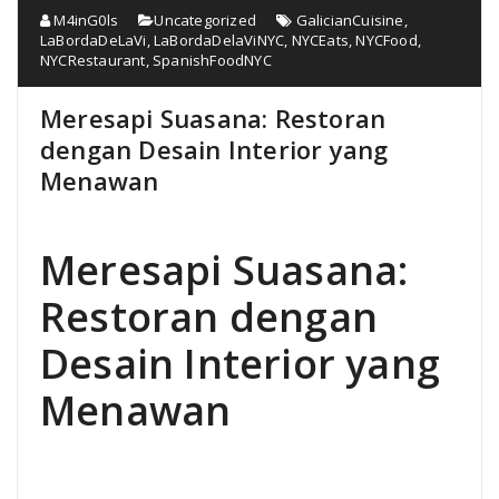
M4inG0ls
Uncategorized
GalicianCuisine
,
LaBordaDeLaVi
,
LaBordaDelaViNYC
,
NYCEats
,
NYCFood
,
NYCRestaurant
,
SpanishFoodNYC
Meresapi Suasana: Restoran
dengan Desain Interior yang
Menawan
Meresapi Suasana:
Restoran dengan
Desain Interior yang
Menawan