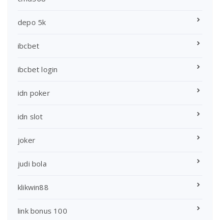
depo 5k
ibcbet
ibcbet login
idn poker
idn slot
joker
judi bola
klikwin88
link bonus 100