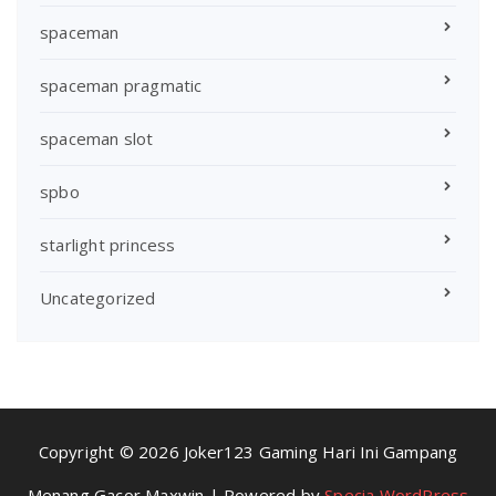
spaceman
spaceman pragmatic
spaceman slot
spbo
starlight princess
Uncategorized
Copyright © 2026 Joker123 Gaming Hari Ini Gampang
Menang Gacor Maxwin | Powered by
Specia WordPress