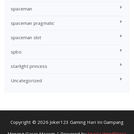
spaceman
spaceman pragmatic
spaceman slot
spbo
starlight princess
Uncategorized
Copyright © 2026 Joker123 Gaming Hari Ini Gampang
Menang Gacor Maxwin | Powered by
Specia WordPress