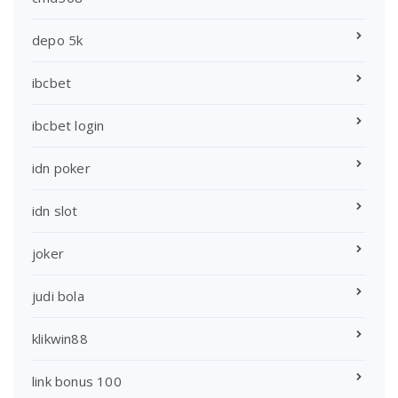
depo 5k
ibcbet
ibcbet login
idn poker
idn slot
joker
judi bola
klikwin88
link bonus 100