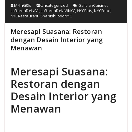
M4inG0ls
Uncategorized
GalicianCuisine
,
LaBordaDeLaVi
,
LaBordaDelaViNYC
,
NYCEats
,
NYCFood
,
NYCRestaurant
,
SpanishFoodNYC
Meresapi Suasana: Restoran
dengan Desain Interior yang
Menawan
Meresapi Suasana:
Restoran dengan
Desain Interior yang
Menawan