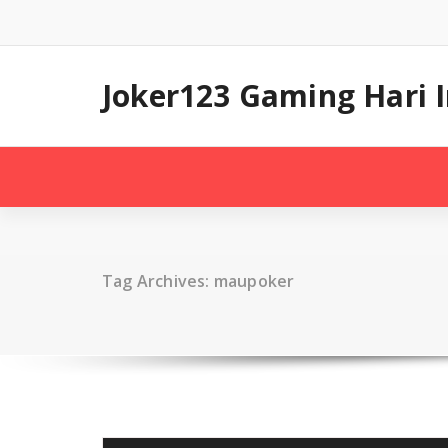
Skip
to
content
Joker123 Gaming Hari
Tag Archives: maupoker