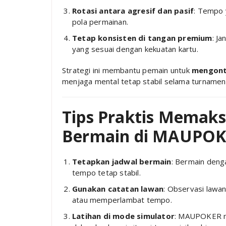
Rotasi antara agresif dan pasif
: Tempo 
pola permainan.
Tetap konsisten di tangan premium
: J
yang sesuai dengan kekuatan kartu.
Strategi ini membantu pemain untuk
mengont
menjaga mental tetap stabil selama turnamen
Tips Praktis Memak
Bermain di MAUPO
Tetapkan jadwal bermain
: Bermain deng
tempo tetap stabil.
Gunakan catatan lawan
: Observasi law
atau memperlambat tempo.
Latihan di mode simulator
: MAUPOKER m