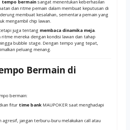
,
tempo bermain
sangat menentukan keberhasilan
patan dan ritme pemain dalam membuat keputusan di
enderung membuat kesalahan, sementara pemain yang
tuk mengambil chip lawan.
tetapi juga tentang
membaca dinamika meja
.
 ritme mereka dengan kondisi lawan dan tahap
 hingga bubble stage. Dengan tempo yang tepat,
imalkan peluang menang.
Tempo Bermain di
empo bermain:
kan fitur
time bank
MAUPOKER saat menghadapi
an agresif, jangan terburu-buru melakukan call atau