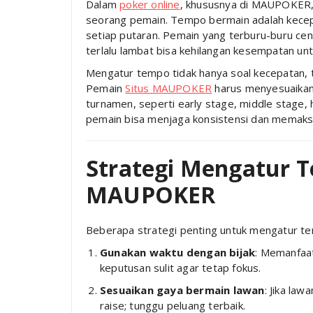
Dalam
poker online
, khususnya di MAUPOKER
seorang pemain. Tempo bermain adalah kece
setiap putaran. Pemain yang terburu-buru c
terlalu lambat bisa kehilangan kesempatan un
Mengatur tempo tidak hanya soal kecepatan, 
Pemain
Situs MAUPOKER
harus menyesuaikan
turnamen, seperti early stage, middle stage,
pemain bisa menjaga konsistensi dan memaks
Strategi Mengatur 
MAUPOKER
Beberapa strategi penting untuk mengatur t
Gunakan waktu dengan bijak
: Memanfaat
keputusan sulit agar tetap fokus.
Sesuaikan gaya bermain lawan
: Jika law
raise; tunggu peluang terbaik.