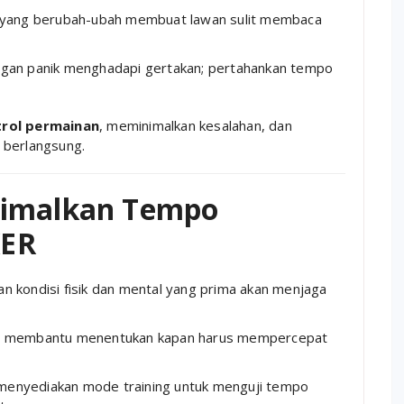
yang berubah-ubah membuat lawan sulit membaca
angan panik menghadapi gertakan; pertahankan tempo
rol permainan
, meminimalkan kesalahan, dan
 berlangsung.
simalkan Tempo
KER
an kondisi fisik dan mental yang prima akan menjaga
an membantu menentukan kapan harus mempercepat
enyediakan mode training untuk menguji tempo