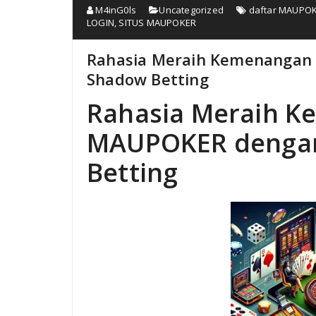
M4inG0ls
Uncategorized
daftar MAUPO
LOGIN
,
SITUS MAUPOKER
Rahasia Meraih Kemenangan
Shadow Betting
Rahasia Meraih K
MAUPOKER dengan
Betting