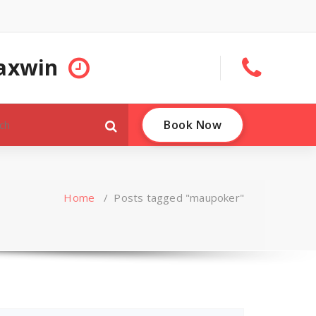
axwin
Book Now
Home
/
Posts tagged "maupoker"