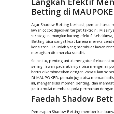
Langkah Efektif Me
Betting di MAUPOKE
Agar Shadow Betting berhasil, pemain harus 
lawan cocok dijadikan target taktik ini. Misal
strategi ini mungkin kurang efektif. Sebalikn
Betting bisa sangat kuat karena mereka cen
konsisten. Hal inilah yang membuat lawan ren
merugikan diri mereka sendiri.
Selain itu, penting untuk mengatur frekuensi 
sering, lawan pada akhirnya bisa mengenali pol
harus dikombinasikan dengan variasi lain sepert
Di MAUPOKER, pemain juga bisa memanfaatka
ini, menganalisis momen penting, dan memast
justru mulai membaca pola permainan dengan l
Faedah Shadow Bett
Penerapan Shadow Betting memberikan banyak