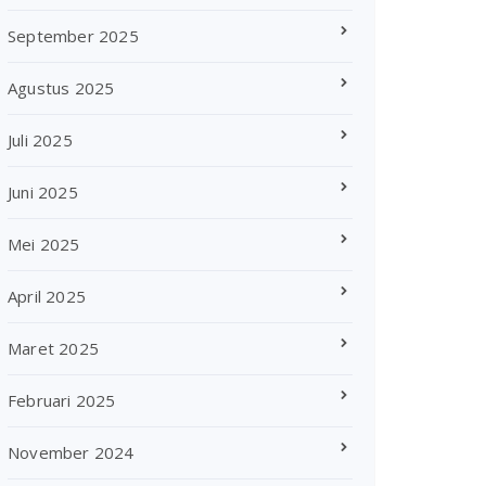
September 2025
Agustus 2025
Juli 2025
Juni 2025
Mei 2025
April 2025
Maret 2025
Februari 2025
November 2024