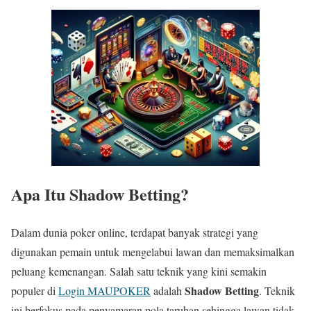
Apa Itu Shadow Betting?
Dalam dunia poker online, terdapat banyak strategi yang
digunakan pemain untuk mengelabui lawan dan memaksimalkan
peluang kemenangan. Salah satu teknik yang kini semakin
Shadow Betting
populer di
Login MAUPOKER
adalah
. Teknik
ini berfokus pada penyamaran pola taruhan sehingga lawan tidak