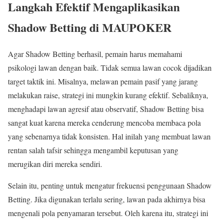
Langkah Efektif Mengaplikasikan
Shadow Betting di MAUPOKER
Agar Shadow Betting berhasil, pemain harus memahami
psikologi lawan dengan baik. Tidak semua lawan cocok dijadikan
target taktik ini. Misalnya, melawan pemain pasif yang jarang
melakukan raise, strategi ini mungkin kurang efektif. Sebaliknya,
menghadapi lawan agresif atau observatif, Shadow Betting bisa
sangat kuat karena mereka cenderung mencoba membaca pola
yang sebenarnya tidak konsisten. Hal inilah yang membuat lawan
rentan salah tafsir sehingga mengambil keputusan yang
merugikan diri mereka sendiri.
Selain itu, penting untuk mengatur frekuensi penggunaan Shadow
Betting. Jika digunakan terlalu sering, lawan pada akhirnya bisa
mengenali pola penyamaran tersebut. Oleh karena itu, strategi ini