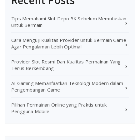
Recent Posts
Tips Memahami Slot Depo 5K Sebelum Memutuskan
untuk Bermain
Cara Menguji Kualitas Provider untuk Bermain Game
Agar Pengalaman Lebih Optimal
Provider Slot Resmi Dan Kualitas Permainan Yang
Terus Berkembang
AI Gaming Memanfaatkan Teknologi Modern dalam
Pengembangan Game
Pilihan Permainan Online yang Praktis untuk
Pengguna Mobile