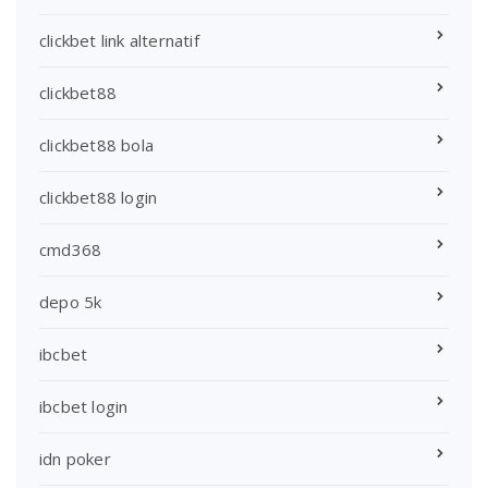
clickbet link alternatif
clickbet88
clickbet88 bola
clickbet88 login
cmd368
depo 5k
ibcbet
ibcbet login
idn poker