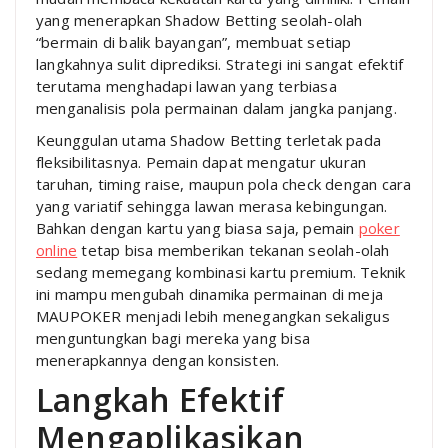
yang menerapkan Shadow Betting seolah-olah
“bermain di balik bayangan”, membuat setiap
langkahnya sulit diprediksi. Strategi ini sangat efektif
terutama menghadapi lawan yang terbiasa
menganalisis pola permainan dalam jangka panjang.
Keunggulan utama Shadow Betting terletak pada
fleksibilitasnya. Pemain dapat mengatur ukuran
taruhan, timing raise, maupun pola check dengan cara
yang variatif sehingga lawan merasa kebingungan.
Bahkan dengan kartu yang biasa saja, pemain
poker
online
tetap bisa memberikan tekanan seolah-olah
sedang memegang kombinasi kartu premium. Teknik
ini mampu mengubah dinamika permainan di meja
MAUPOKER menjadi lebih menegangkan sekaligus
menguntungkan bagi mereka yang bisa
menerapkannya dengan konsisten.
Langkah Efektif
Mengaplikasikan