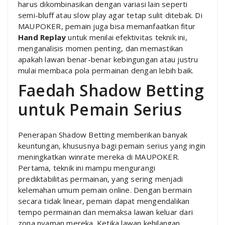
harus dikombinasikan dengan variasi lain seperti
semi-bluff atau slow play agar tetap sulit ditebak. Di
MAUPOKER, pemain juga bisa memanfaatkan fitur
Hand Replay
untuk menilai efektivitas teknik ini,
menganalisis momen penting, dan memastikan
apakah lawan benar-benar kebingungan atau justru
mulai membaca pola permainan dengan lebih baik.
Faedah Shadow Betting
untuk Pemain Serius
Penerapan Shadow Betting memberikan banyak
keuntungan, khususnya bagi pemain serius yang ingin
meningkatkan winrate mereka di MAUPOKER.
Pertama, teknik ini mampu mengurangi
prediktabilitas permainan, yang sering menjadi
kelemahan umum pemain online. Dengan bermain
secara tidak linear, pemain dapat mengendalikan
tempo permainan dan memaksa lawan keluar dari
zona nyaman mereka. Ketika lawan kehilangan