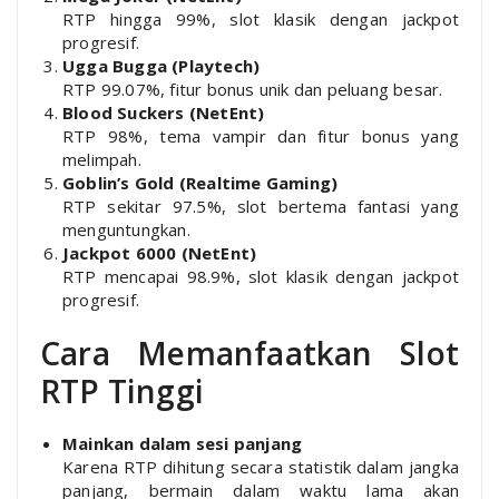
RTP hingga 99%, slot klasik dengan jackpot
progresif.
Ugga Bugga (Playtech)
RTP 99.07%, fitur bonus unik dan peluang besar.
Blood Suckers (NetEnt)
RTP 98%, tema vampir dan fitur bonus yang
melimpah.
Goblin’s Gold (Realtime Gaming)
RTP sekitar 97.5%, slot bertema fantasi yang
menguntungkan.
Jackpot 6000 (NetEnt)
RTP mencapai 98.9%, slot klasik dengan jackpot
progresif.
Cara Memanfaatkan Slot
RTP Tinggi
Mainkan dalam sesi panjang
Karena RTP dihitung secara statistik dalam jangka
panjang, bermain dalam waktu lama akan