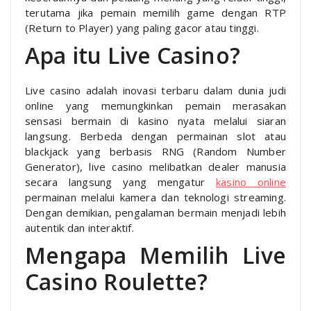
terutama jika pemain memilih game dengan RTP
(Return to Player) yang paling gacor atau tinggi.
Apa itu Live Casino?
Live casino adalah inovasi terbaru dalam dunia judi
online yang memungkinkan pemain merasakan
sensasi bermain di kasino nyata melalui siaran
langsung. Berbeda dengan permainan slot atau
blackjack yang berbasis RNG (Random Number
Generator), live casino melibatkan dealer manusia
secara langsung yang mengatur
kasino online
permainan melalui kamera dan teknologi streaming.
Dengan demikian, pengalaman bermain menjadi lebih
autentik dan interaktif.
Mengapa Memilih Live
Casino Roulette?