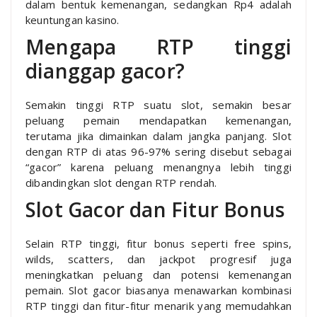
dalam bentuk kemenangan, sedangkan Rp4 adalah
keuntungan kasino.
Mengapa RTP tinggi
dianggap gacor?
Semakin tinggi RTP suatu slot, semakin besar
peluang pemain mendapatkan kemenangan,
terutama jika dimainkan dalam jangka panjang. Slot
dengan RTP di atas 96-97% sering disebut sebagai
“gacor” karena peluang menangnya lebih tinggi
dibandingkan slot dengan RTP rendah.
Slot Gacor dan Fitur Bonus
Selain RTP tinggi, fitur bonus seperti free spins,
wilds, scatters, dan jackpot progresif juga
meningkatkan peluang dan potensi kemenangan
pemain. Slot gacor biasanya menawarkan kombinasi
RTP tinggi dan fitur-fitur menarik yang memudahkan