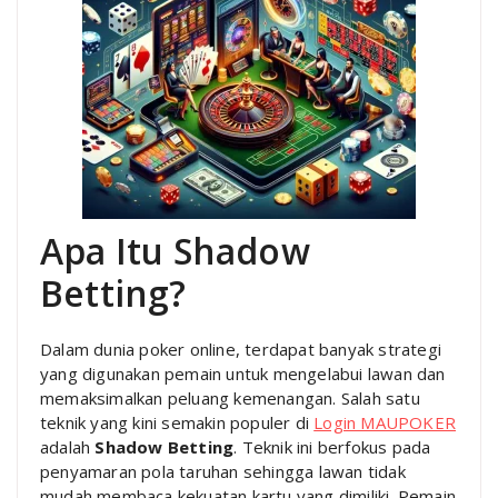
Apa Itu Shadow
Betting?
Dalam dunia poker online, terdapat banyak strategi
yang digunakan pemain untuk mengelabui lawan dan
memaksimalkan peluang kemenangan. Salah satu
teknik yang kini semakin populer di
Login MAUPOKER
adalah
Shadow Betting
. Teknik ini berfokus pada
penyamaran pola taruhan sehingga lawan tidak
mudah membaca kekuatan kartu yang dimiliki. Pemain