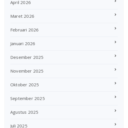
April 2026
Maret 2026
Februari 2026
Januari 2026
Desember 2025
November 2025
Oktober 2025
September 2025
Agustus 2025
Juli 2025