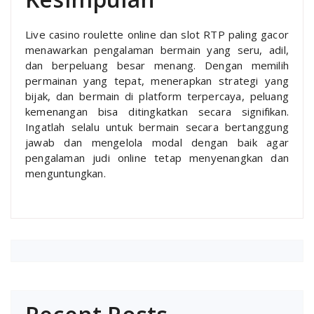
Live casino roulette online dan slot RTP paling gacor
menawarkan pengalaman bermain yang seru, adil,
dan berpeluang besar menang. Dengan memilih
permainan yang tepat, menerapkan strategi yang
bijak, dan bermain di platform terpercaya, peluang
kemenangan bisa ditingkatkan secara signifikan.
Ingatlah selalu untuk bermain secara bertanggung
jawab dan mengelola modal dengan baik agar
pengalaman judi online tetap menyenangkan dan
menguntungkan.