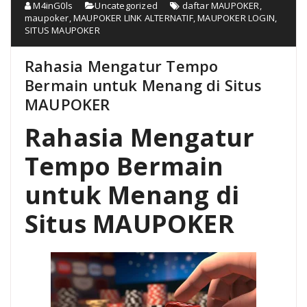
M4inG0ls
Uncategorized
daftar MAUPOKER
,
maupoker
,
MAUPOKER LINK ALTERNATIF
,
MAUPOKER LOGIN
,
SITUS MAUPOKER
Rahasia Mengatur Tempo
Bermain untuk Menang di Situs
MAUPOKER
Rahasia Mengatur
Tempo Bermain
untuk Menang di
Situs MAUPOKER