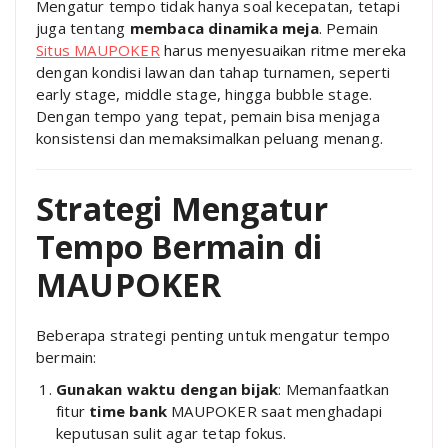
Mengatur tempo tidak hanya soal kecepatan, tetapi
juga tentang
membaca dinamika meja
. Pemain
Situs MAUPOKER
harus menyesuaikan ritme mereka
dengan kondisi lawan dan tahap turnamen, seperti
early stage, middle stage, hingga bubble stage.
Dengan tempo yang tepat, pemain bisa menjaga
konsistensi dan memaksimalkan peluang menang.
Strategi Mengatur
Tempo Bermain di
MAUPOKER
Beberapa strategi penting untuk mengatur tempo
bermain:
Gunakan waktu dengan bijak
: Memanfaatkan
fitur
time bank
MAUPOKER saat menghadapi
keputusan sulit agar tetap fokus.