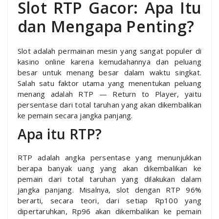
Slot RTP Gacor: Apa Itu
dan Mengapa Penting?
Slot adalah permainan mesin yang sangat populer di
kasino online karena kemudahannya dan peluang
besar untuk menang besar dalam waktu singkat.
Salah satu faktor utama yang menentukan peluang
menang adalah RTP — Return to Player, yaitu
persentase dari total taruhan yang akan dikembalikan
ke pemain secara jangka panjang.
Apa itu RTP?
RTP adalah angka persentase yang menunjukkan
berapa banyak uang yang akan dikembalikan ke
pemain dari total taruhan yang dilakukan dalam
jangka panjang. Misalnya, slot dengan RTP 96%
berarti, secara teori, dari setiap Rp100 yang
dipertaruhkan, Rp96 akan dikembalikan ke pemain