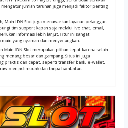
mengatur jumlah taruhan juga menjadi faktor penting
ah, Main IDN Slot juga menawarkan layanan pelanggan
gi tim support kapan saja melalui live chat, email,
lukan informasi lebih lanjut. Fitur ini sangat
rmain yang nyaman dan menyenangkan.
 Main IDN Slot merupakan pilihan tepat karena selain
g menang besar dan gampang. Situs ini juga
raktis dan cepat, seperti transfer bank, e-wallet,
hdraw menjadi mudah dan tanpa hambatan.