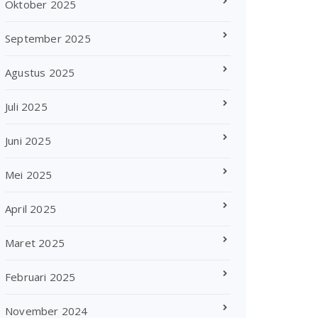
Oktober 2025
September 2025
Agustus 2025
Juli 2025
Juni 2025
Mei 2025
April 2025
Maret 2025
Februari 2025
November 2024