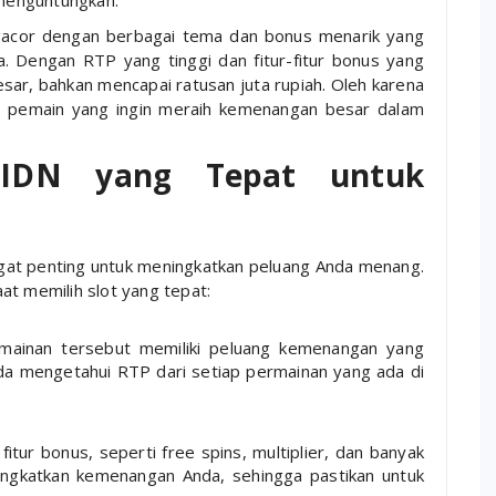
menguntungkan.
 gacor dengan berbagai tema dan bonus menarik yang
 Dengan RTP yang tinggi dan fitur-fitur bonus yang
ar, bahkan mencapai ratusan juta rupiah. Oleh karena
ara pemain yang ingin meraih kemenangan besar dalam
 IDN yang Tepat untuk
ngat penting untuk meningkatkan peluang Anda menang.
at memilih slot yang tepat:
mainan tersebut memiliki peluang kemenangan yang
nda mengetahui RTP dari setiap permainan yang ada di
itur bonus, seperti free spins, multiplier, dan banyak
ningkatkan kemenangan Anda, sehingga pastikan untuk