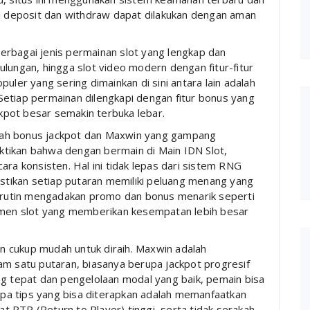
si deposit dan withdraw dapat dilakukan dengan aman
erbagai jenis permainan slot yang lengkap dan
 gulungan, hingga slot video modern dengan fitur-fitur
uler yang sering dimainkan di sini antara lain adalah
etiap permainan dilengkapi dengan fitur bonus yang
pot besar semakin terbuka lebar.
dalah bonus jackpot dan Maxwin yang gampang
tikan bahwa dengan bermain di Main IDN Slot,
 konsisten. Hal ini tidak lepas dari sistem RNG
tikan setiap putaran memiliki peluang menang yang
 ini rutin mengadakan promo dan bonus menarik seperti
namen slot yang memberikan kesempatan lebih besar
pun cukup mudah untuk diraih. Maxwin adalah
am satu putaran, biasanya berupa jackpot progresif
ng tepat dan pengelolaan modal yang baik, pemain bisa
pa tips yang bisa diterapkan adalah memanfaatkan
 RTP (Return to Player) tinggi, serta tidak serakah