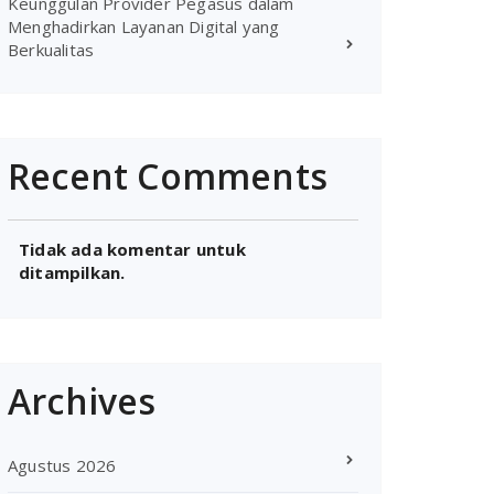
Keunggulan Provider Pegasus dalam
Menghadirkan Layanan Digital yang
Berkualitas
Recent Comments
Tidak ada komentar untuk
ditampilkan.
Archives
Agustus 2026