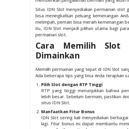
memberikan pengalaman bermain yang lebih 
Situs IDN Slot menyediakan permainan slot
bisa meningkatkan peluang kemenangan Anda.
melimpah, pemain bisa meraih kemenangan bes
itu, IDN Slot menjadi pilihan utama bagi p
permainan slot.
Cara Memilih Slot
Dimainkan
Memilih permainan yang tepat di IDN Slot sa
Ada beberapa tips yang bisa Anda terapkan sa
Pilih Slot dengan RTP Tinggi
RTP yang tinggi menunjukkan bahwa per
lebih besar. Sebelum bermain, pastikan A
situs IDN Slot.
Manfaatkan Fitur Bonus
IDN Slot sering kali menyediakan berbagai f
lagi. Fitur bonus ini dapat membantu me