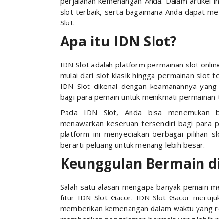
perjalanan kemenangan Anda. Dalam artikel i
slot terbaik, serta bagaimana Anda dapat 
Slot.
Apa itu IDN Slot?
IDN Slot adalah platform permainan slot onli
mulai dari slot klasik hingga permainan slot t
IDN Slot dikenal dengan keamanannya yang
bagi para pemain untuk menikmati permainan 
Pada IDN Slot, Anda bisa menemukan b
menawarkan keseruan tersendiri bagi para pe
platform ini menyediakan berbagai pilihan s
berarti peluang untuk menang lebih besar.
Keunggulan Bermain di
Salah satu alasan mengapa banyak pemain mem
fitur IDN Slot Gacor. IDN Slot Gacor meruj
memberikan kemenangan dalam waktu yang relat