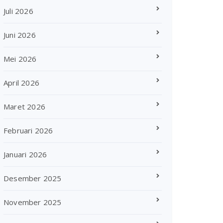
Juli 2026
Juni 2026
Mei 2026
April 2026
Maret 2026
Februari 2026
Januari 2026
Desember 2025
November 2025