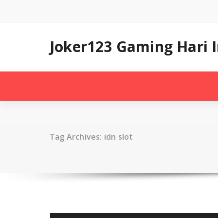
Skip
to
content
Joker123 Gaming Hari
Tag Archives: idn slot