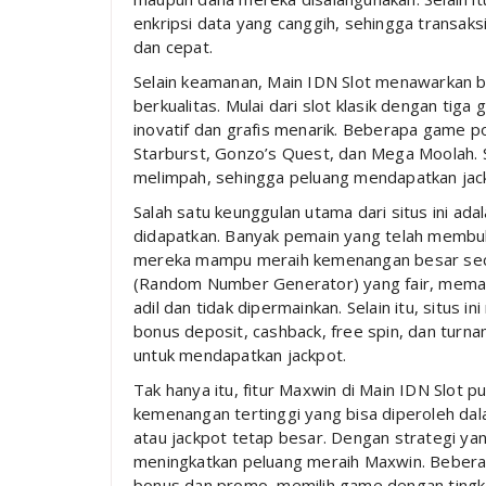
enkripsi data yang canggih, sehingga transak
dan cepat.
Selain keamanan, Main IDN Slot menawarkan b
berkualitas. Mulai dari slot klasik dengan tiga
inovatif dan grafis menarik. Beberapa game pop
Starburst, Gonzo’s Quest, dan Mega Moolah. S
melimpah, sehingga peluang mendapatkan jack
Salah satu keunggulan utama dari situs ini a
didapatkan. Banyak pemain yang telah membuk
mereka mampu meraih kemenangan besar secara
(Random Number Generator) yang fair, memas
adil dan tidak dipermainkan. Selain itu, situs
bonus deposit, cashback, free spin, dan tur
untuk mendapatkan jackpot.
Tak hanya itu, fitur Maxwin di Main IDN Slot 
kemenangan tertinggi yang bisa diperoleh dal
atau jackpot tetap besar. Dengan strategi ya
meningkatkan peluang meraih Maxwin. Bebera
bonus dan promo, memilih game dengan tingkat