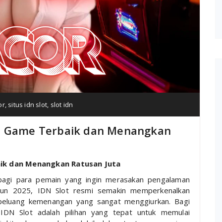
or
,
situs idn slot
,
slot idn
an Game Terbaik dan Menangkan
aik dan Menangkan Ratusan Juta
 bagi para pemain yang ingin merasakan pengalaman
hun 2025, IDN Slot resmi semakin memperkenalkan
peluang kemenangan yang sangat menggiurkan. Bagi
 IDN Slot adalah pilihan yang tepat untuk memulai