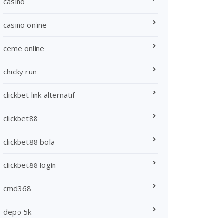
casino
casino online
ceme online
chicky run
clickbet link alternatif
clickbet88
clickbet88 bola
clickbet88 login
cmd368
depo 5k