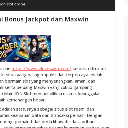
,
idn slot online
smi Bonus Jackpot dan Maxwin
online
https://www.elevesalon.com/
semakin diminati
atu situs yang paling populer dan terpercaya adalah
man bermain slot yang menyenangkan, aman, dan
ah serta peluang Maxwin yang cukup gampang
a Main IDN Slot menjadi pilihan utama, keunggulan
eraih kemenangan besar.
 adalah statusnya sebagai situs slot resmi dan
enjamin keamanan data dan transaksi pemain. Dengan
aring, pemain tidak perlu khawatir data pribadi
u, situs ini menggunakan sistem keamanan terbaru dan