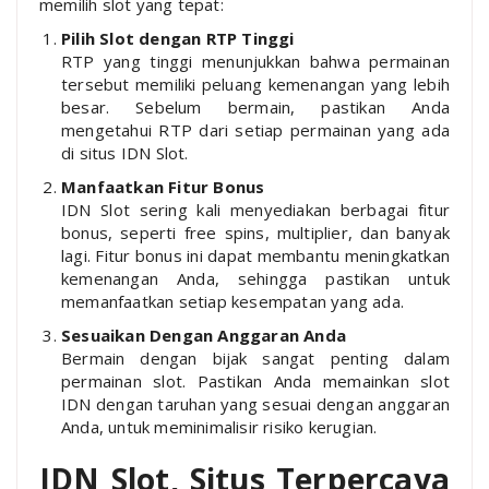
memilih slot yang tepat:
Pilih Slot dengan RTP Tinggi
RTP yang tinggi menunjukkan bahwa permainan
tersebut memiliki peluang kemenangan yang lebih
besar. Sebelum bermain, pastikan Anda
mengetahui RTP dari setiap permainan yang ada
di situs IDN Slot.
Manfaatkan Fitur Bonus
IDN Slot sering kali menyediakan berbagai fitur
bonus, seperti free spins, multiplier, dan banyak
lagi. Fitur bonus ini dapat membantu meningkatkan
kemenangan Anda, sehingga pastikan untuk
memanfaatkan setiap kesempatan yang ada.
Sesuaikan Dengan Anggaran Anda
Bermain dengan bijak sangat penting dalam
permainan slot. Pastikan Anda memainkan slot
IDN dengan taruhan yang sesuai dengan anggaran
Anda, untuk meminimalisir risiko kerugian.
IDN Slot, Situs Terpercaya