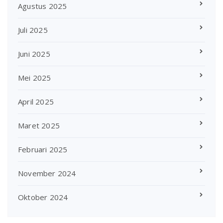
Agustus 2025
Juli 2025
Juni 2025
Mei 2025
April 2025
Maret 2025
Februari 2025
November 2024
Oktober 2024