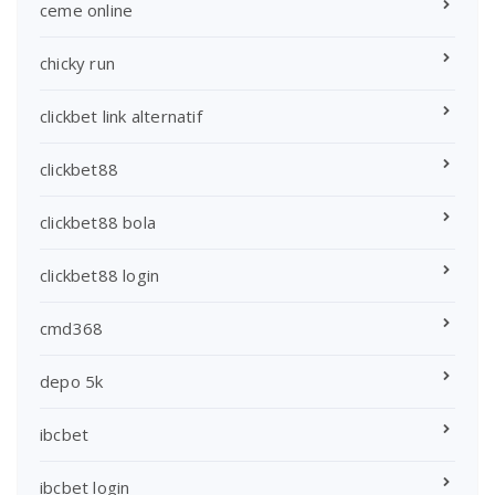
ceme online
chicky run
clickbet link alternatif
clickbet88
clickbet88 bola
clickbet88 login
cmd368
depo 5k
ibcbet
ibcbet login