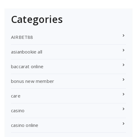
Categories
AIRBET88
asianbookie all
baccarat online
bonus new member
care
casino
casino online