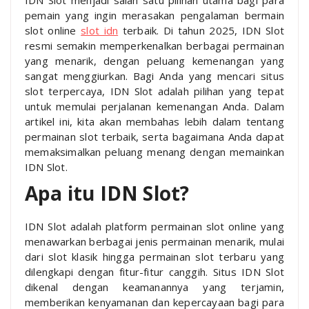
pemain yang ingin merasakan pengalaman bermain
slot online
slot idn
terbaik. Di tahun 2025, IDN Slot
resmi semakin memperkenalkan berbagai permainan
yang menarik, dengan peluang kemenangan yang
sangat menggiurkan. Bagi Anda yang mencari situs
slot terpercaya, IDN Slot adalah pilihan yang tepat
untuk memulai perjalanan kemenangan Anda. Dalam
artikel ini, kita akan membahas lebih dalam tentang
permainan slot terbaik, serta bagaimana Anda dapat
memaksimalkan peluang menang dengan memainkan
IDN Slot.
Apa itu IDN Slot?
IDN Slot adalah platform permainan slot online yang
menawarkan berbagai jenis permainan menarik, mulai
dari slot klasik hingga permainan slot terbaru yang
dilengkapi dengan fitur-fitur canggih. Situs IDN Slot
dikenal dengan keamanannya yang terjamin,
memberikan kenyamanan dan kepercayaan bagi para