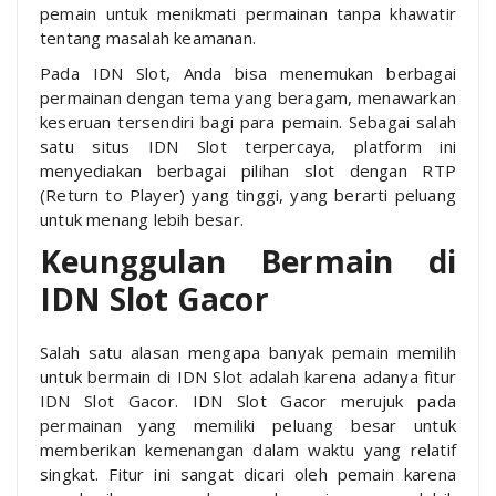
pemain untuk menikmati permainan tanpa khawatir
tentang masalah keamanan.
Pada IDN Slot, Anda bisa menemukan berbagai
permainan dengan tema yang beragam, menawarkan
keseruan tersendiri bagi para pemain. Sebagai salah
satu situs IDN Slot terpercaya, platform ini
menyediakan berbagai pilihan slot dengan RTP
(Return to Player) yang tinggi, yang berarti peluang
untuk menang lebih besar.
Keunggulan Bermain di
IDN Slot Gacor
Salah satu alasan mengapa banyak pemain memilih
untuk bermain di IDN Slot adalah karena adanya fitur
IDN Slot Gacor. IDN Slot Gacor merujuk pada
permainan yang memiliki peluang besar untuk
memberikan kemenangan dalam waktu yang relatif
singkat. Fitur ini sangat dicari oleh pemain karena