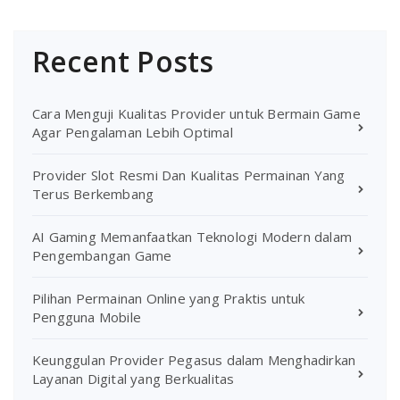
Recent Posts
Cara Menguji Kualitas Provider untuk Bermain Game
Agar Pengalaman Lebih Optimal
Provider Slot Resmi Dan Kualitas Permainan Yang
Terus Berkembang
AI Gaming Memanfaatkan Teknologi Modern dalam
Pengembangan Game
Pilihan Permainan Online yang Praktis untuk
Pengguna Mobile
Keunggulan Provider Pegasus dalam Menghadirkan
Layanan Digital yang Berkualitas