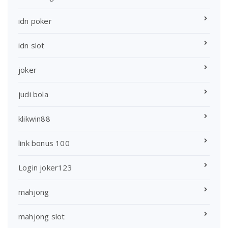
idn poker
idn slot
joker
judi bola
klikwin88
link bonus 100
Login joker123
mahjong
mahjong slot