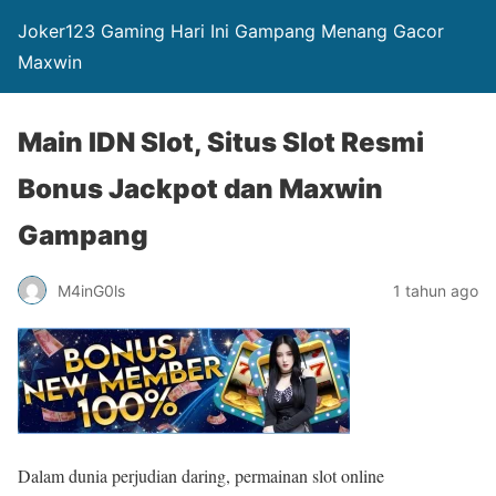
Joker123 Gaming Hari Ini Gampang Menang Gacor
Maxwin
Main IDN Slot, Situs Slot Resmi
Bonus Jackpot dan Maxwin
Gampang
M4inG0ls
1 tahun ago
Dalam dunia perjudian daring, permainan slot online