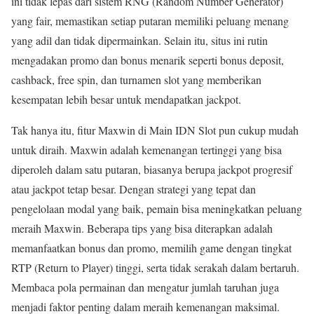
ini tidak lepas dari sistem RNG (Random Number Generator)
yang fair, memastikan setiap putaran memiliki peluang menang
yang adil dan tidak dipermainkan. Selain itu, situs ini rutin
mengadakan promo dan bonus menarik seperti bonus deposit,
cashback, free spin, dan turnamen slot yang memberikan
kesempatan lebih besar untuk mendapatkan jackpot.
Tak hanya itu, fitur Maxwin di Main IDN Slot pun cukup mudah
untuk diraih. Maxwin adalah kemenangan tertinggi yang bisa
diperoleh dalam satu putaran, biasanya berupa jackpot progresif
atau jackpot tetap besar. Dengan strategi yang tepat dan
pengelolaan modal yang baik, pemain bisa meningkatkan peluang
meraih Maxwin. Beberapa tips yang bisa diterapkan adalah
memanfaatkan bonus dan promo, memilih game dengan tingkat
RTP (Return to Player) tinggi, serta tidak serakah dalam bertaruh.
Membaca pola permainan dan mengatur jumlah taruhan juga
menjadi faktor penting dalam meraih kemenangan maksimal.