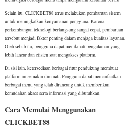
Selain itu, CLICKBET88 terus melakukan pembaruan sistem
untuk meningkatkan kenyamanan pengguna. Karena
perkembangan teknologi berlangsung sangat cepat, pembaruan
tersebut menjadi faktor penting dalam menjaga kualitas layanan.
Oleh sebab itu, pengguna dapat menikmati pengalaman yang
lebih lancar dan efisien saat mengakses platform.
Di sisi lain, ketersediaan berbagai fitur pendukung membuat
platform ini semakin diminati. Pengguna dapat memanfaatkan
berbagai menu yang telah dirancang untuk memberikan
kemudahan akses serta informasi yang dibutuhkan.
Cara Memulai Menggunakan
CLICKBET88