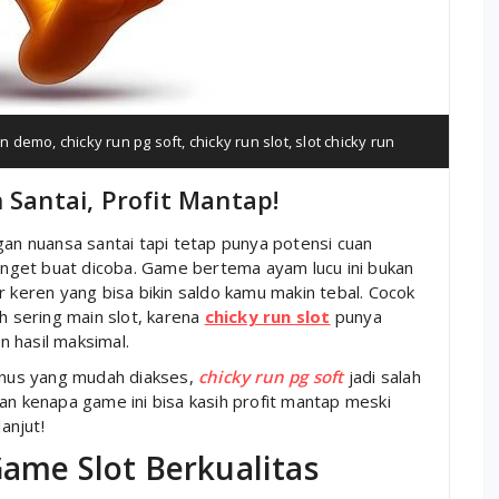
un demo
,
chicky run pg soft
,
chicky run slot
,
slot chicky run
 Santai, Profit Mantap!
gan nuansa santai tapi tetap punya potensi cuan
nget buat dicoba. Game bertema ayam lucu ini bukan
r keren yang bisa bikin saldo kamu makin tebal. Cocok
 sering main slot, karena
chicky run slot
punya
 hasil maksimal.
bonus yang mudah diakses,
chicky run pg soft
jadi salah
an kenapa game ini bisa kasih profit mantap meski
anjut!
me Slot Berkualitas