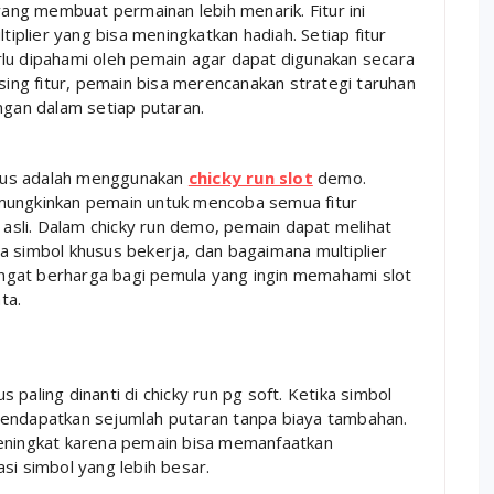
yang membuat permainan lebih menarik. Fitur ini
tiplier yang bisa meningkatkan hadiah. Setiap fitur
lu dipahami oleh pemain agar dapat digunakan secara
ng fitur, pemain bisa merencanakan strategi taruhan
ngan dalam setiap putaran.
bonus adalah menggunakan
chicky run slot
demo.
ngkinkan pemain untuk mencoba semua fitur
sli. Dalam chicky run demo, pemain dapat melihat
a simbol khusus bekerja, dan bagaimana multiplier
ngat berharga bagi pemula yang ingin memahami slot
ta.
s paling dinanti di chicky run pg soft. Ketika simbol
endapatkan sejumlah putaran tanpa biaya tambahan.
eningkat karena pemain bisa memanfaatkan
i simbol yang lebih besar.