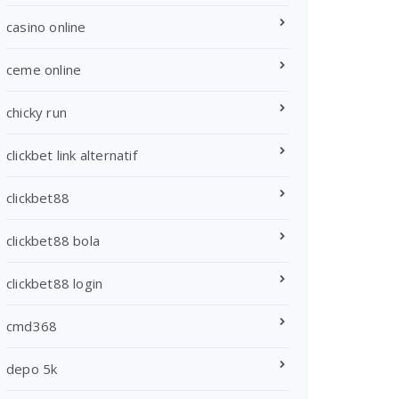
casino online
ceme online
chicky run
clickbet link alternatif
clickbet88
clickbet88 bola
clickbet88 login
cmd368
depo 5k