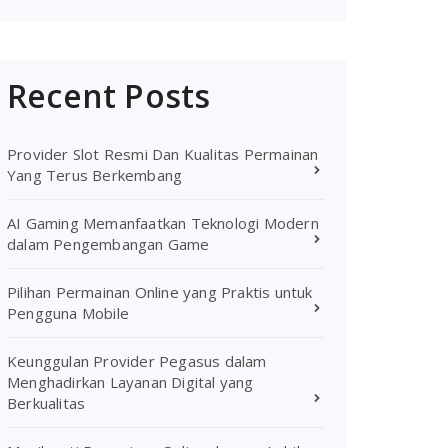
Recent Posts
Provider Slot Resmi Dan Kualitas Permainan
Yang Terus Berkembang
AI Gaming Memanfaatkan Teknologi Modern
dalam Pengembangan Game
Pilihan Permainan Online yang Praktis untuk
Pengguna Mobile
Keunggulan Provider Pegasus dalam
Menghadirkan Layanan Digital yang
Berkualitas