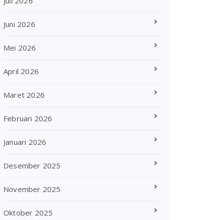
Juli 2026
Juni 2026
Mei 2026
April 2026
Maret 2026
Februari 2026
Januari 2026
Desember 2025
November 2025
Oktober 2025