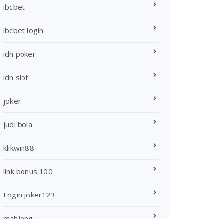
ibcbet
ibcbet login
idn poker
idn slot
joker
judi bola
klikwin88
link bonus 100
Login joker123
mahjong