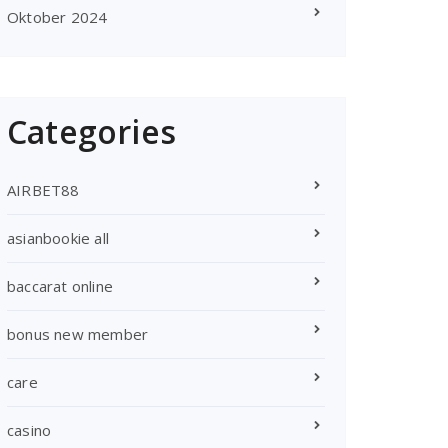
Oktober 2024
Categories
AIRBET88
asianbookie all
baccarat online
bonus new member
care
casino