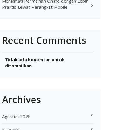
Menikmati Permainan Online dengan Lebih
Praktis Lewat Perangkat Mobile
Recent Comments
Tidak ada komentar untuk
ditampilkan.
Archives
Agustus 2026