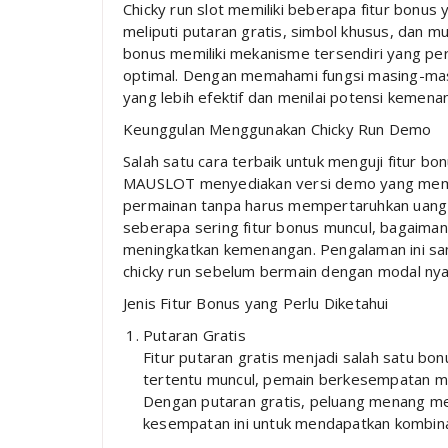
Chicky run slot memiliki beberapa fitur bonus 
meliputi putaran gratis, simbol khusus, dan mul
bonus memiliki mekanisme tersendiri yang per
optimal. Dengan memahami fungsi masing-masi
yang lebih efektif dan menilai potensi kemena
Keunggulan Menggunakan Chicky Run Demo
Salah satu cara terbaik untuk menguji fitur 
MAUSLOT menyediakan versi demo yang memu
permainan tanpa harus mempertaruhkan uang a
seberapa sering fitur bonus muncul, bagaiman
meningkatkan kemenangan. Pengalaman ini sa
chicky run sebelum bermain dengan modal nya
Jenis Fitur Bonus yang Perlu Diketahui
Putaran Gratis
Fitur putaran gratis menjadi salah satu bonu
tertentu muncul, pemain berkesempatan m
Dengan putaran gratis, peluang menang m
kesempatan ini untuk mendapatkan kombinas