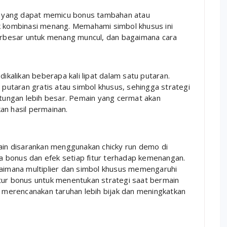
s yang dapat memicu bonus tambahan atau
 kombinasi menang. Memahami simbol khusus ini
erbesar untuk menang muncul, dan bagaimana cara
ikalikan beberapa kali lipat dalam satu putaran.
putaran gratis atau simbol khusus, sehingga strategi
tungan lebih besar. Pemain yang cermat akan
n hasil permainan.
main disarankan menggunakan chicky run demo di
 bonus dan efek setiap fitur terhadap kemenangan.
gaimana multiplier dan simbol khusus memengaruhi
 fitur bonus untuk menentukan strategi saat bermain
a merencanakan taruhan lebih bijak dan meningkatkan