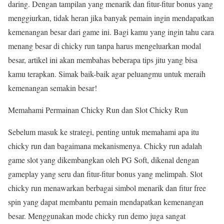
daring. Dengan tampilan yang menarik dan fitur-fitur bonus yang
menggiurkan, tidak heran jika banyak pemain ingin mendapatkan
kemenangan besar dari game ini. Bagi kamu yang ingin tahu cara
menang besar di chicky run tanpa harus mengeluarkan modal
besar, artikel ini akan membahas beberapa tips jitu yang bisa
kamu terapkan. Simak baik-baik agar peluangmu untuk meraih
kemenangan semakin besar!
Memahami Permainan Chicky Run dan Slot Chicky Run
Sebelum masuk ke strategi, penting untuk memahami apa itu
chicky run dan bagaimana mekanismenya. Chicky run adalah
game slot yang dikembangkan oleh PG Soft, dikenal dengan
gameplay yang seru dan fitur-fitur bonus yang melimpah. Slot
chicky run menawarkan berbagai simbol menarik dan fitur free
spin yang dapat membantu pemain mendapatkan kemenangan
besar. Menggunakan mode chicky run demo juga sangat