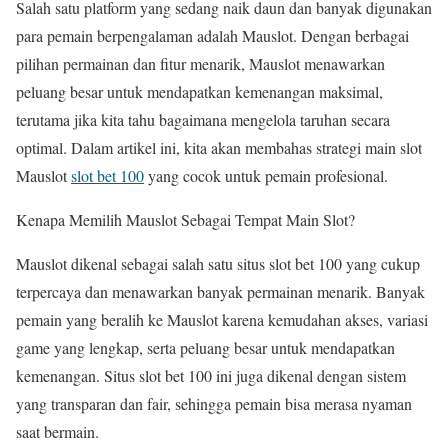
Salah satu platform yang sedang naik daun dan banyak digunakan
para pemain berpengalaman adalah Mauslot. Dengan berbagai
pilihan permainan dan fitur menarik, Mauslot menawarkan
peluang besar untuk mendapatkan kemenangan maksimal,
terutama jika kita tahu bagaimana mengelola taruhan secara
optimal. Dalam artikel ini, kita akan membahas strategi main slot
Mauslot
slot bet 100
yang cocok untuk pemain profesional.
Kenapa Memilih Mauslot Sebagai Tempat Main Slot?
Mauslot dikenal sebagai salah satu situs slot bet 100 yang cukup
terpercaya dan menawarkan banyak permainan menarik. Banyak
pemain yang beralih ke Mauslot karena kemudahan akses, variasi
game yang lengkap, serta peluang besar untuk mendapatkan
kemenangan. Situs slot bet 100 ini juga dikenal dengan sistem
yang transparan dan fair, sehingga pemain bisa merasa nyaman
saat bermain.