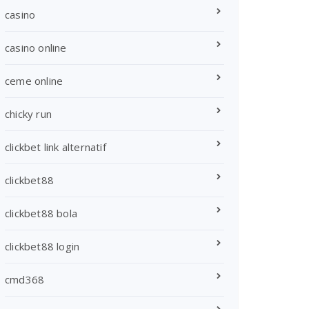
casino
casino online
ceme online
chicky run
clickbet link alternatif
clickbet88
clickbet88 bola
clickbet88 login
cmd368