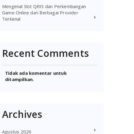
Mengenal Slot QRIS dan Perkembangan
Game Online dari Berbagai Provider
Terkenal
Recent Comments
Tidak ada komentar untuk
ditampilkan.
Archives
Agustus 2026