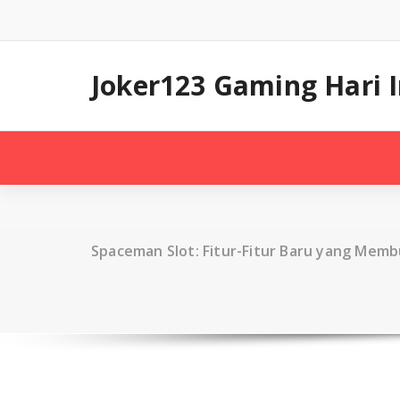
Skip
to
content
Joker123 Gaming Hari
Spaceman Slot: Fitur-Fitur Baru yang Mem