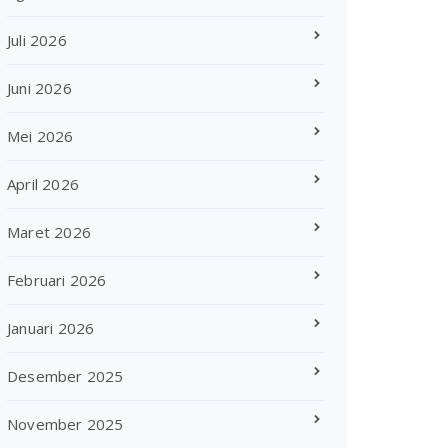
Juli 2026
Juni 2026
Mei 2026
April 2026
Maret 2026
Februari 2026
Januari 2026
Desember 2025
November 2025