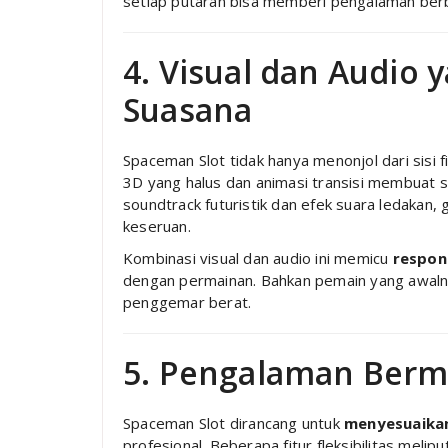
setiap putaran bisa memberi pengalaman ber
4. Visual dan Audio
Suasana
Spaceman Slot tidak hanya menonjol dari sisi fi
3D yang halus dan animasi transisi membuat 
soundtrack futuristik dan efek suara ledaka
keseruan.
Kombinasi visual dan audio ini memicu
respon
dengan permainan. Bahkan pemain yang awalny
penggemar berat.
5. Pengalaman Berma
Spaceman Slot dirancang untuk
menyesuaikan
profesional. Beberapa fitur fleksibilitas meliput