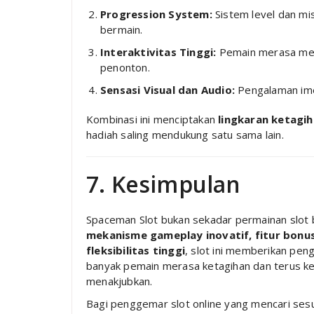
Progression System:
Sistem level dan mi
bermain.
Interaktivitas Tinggi:
Pemain merasa mere
penonton.
Sensasi Visual dan Audio:
Pengalaman ime
Kombinasi ini menciptakan
lingkaran ketagih
hadiah saling mendukung satu sama lain.
7. Kesimpulan
Spaceman Slot bukan sekadar permainan slot
mekanisme gameplay inovatif, fitur bonu
fleksibilitas tinggi
, slot ini memberikan peng
banyak pemain merasa ketagihan dan terus kemb
menakjubkan.
Bagi penggemar slot online yang mencari se