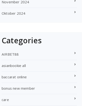
November 2024
Oktober 2024
Categories
AIRBET88
asianbookie all
baccarat online
bonus new member
care