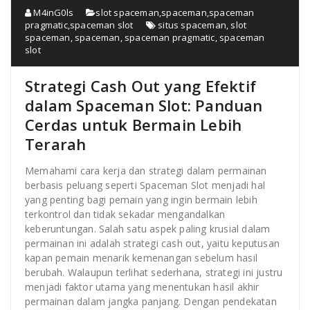
M4inG0ls
slot spaceman
,
spaceman
,
spaceman
pragmatic
,
spaceman slot
situs spaceman
,
slot
spaceman
,
spaceman
,
spaceman pragmatic
,
spaceman
slot
Strategi Cash Out yang Efektif
dalam Spaceman Slot: Panduan
Cerdas untuk Bermain Lebih
Terarah
Memahami cara kerja dan strategi dalam permainan
berbasis peluang seperti Spaceman Slot menjadi hal
yang penting bagi pemain yang ingin bermain lebih
terkontrol dan tidak sekadar mengandalkan
keberuntungan. Salah satu aspek paling krusial dalam
permainan ini adalah strategi cash out, yaitu keputusan
kapan pemain menarik kemenangan sebelum hasil
berubah. Walaupun terlihat sederhana, strategi ini justru
menjadi faktor utama yang menentukan hasil akhir
permainan dalam jangka panjang. Dengan pendekatan