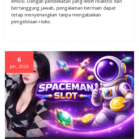
emosi. Dengan pendekatan yang lebih realistis dan
bertanggung jawab, pengalaman bermain dapat
tetap menyenangkan tanpa mengabaikan
pengelolaan risiko.
6
Jun, 2026