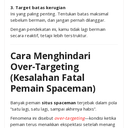
3. Target batas kerugian
Ini yang paling penting. Tentukan batas maksimal
sebelum bermain, dan jangan pernah dilanggar.
Dengan pendekatan ini, kamu tidak lagi bermain
secara reaktif, tetapi lebih terstruktur.
Cara Menghindari
Over-Targeting
(Kesalahan Fatal
Pemain Spaceman)
Banyak pemain
situs spaceman
terjebak dalam pola
“satu lagi, satu lagi, sampai akhirnya habis”.
Fenomena ini disebut
over-targeting
—kondisi ketika
pemain terus menaikkan ekspektasi setelah menang