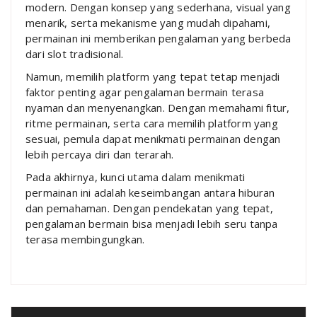
modern. Dengan konsep yang sederhana, visual yang
menarik, serta mekanisme yang mudah dipahami,
permainan ini memberikan pengalaman yang berbeda
dari slot tradisional.
Namun, memilih platform yang tepat tetap menjadi
faktor penting agar pengalaman bermain terasa
nyaman dan menyenangkan. Dengan memahami fitur,
ritme permainan, serta cara memilih platform yang
sesuai, pemula dapat menikmati permainan dengan
lebih percaya diri dan terarah.
Pada akhirnya, kunci utama dalam menikmati
permainan ini adalah keseimbangan antara hiburan
dan pemahaman. Dengan pendekatan yang tepat,
pengalaman bermain bisa menjadi lebih seru tanpa
terasa membingungkan.