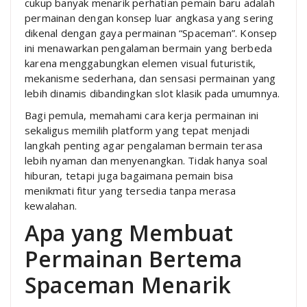
cukup banyak menarik perhatian pemain baru adalah
permainan dengan konsep luar angkasa yang sering
dikenal dengan gaya permainan “Spaceman”. Konsep
ini menawarkan pengalaman bermain yang berbeda
karena menggabungkan elemen visual futuristik,
mekanisme sederhana, dan sensasi permainan yang
lebih dinamis dibandingkan slot klasik pada umumnya.
Bagi pemula, memahami cara kerja permainan ini
sekaligus memilih platform yang tepat menjadi
langkah penting agar pengalaman bermain terasa
lebih nyaman dan menyenangkan. Tidak hanya soal
hiburan, tetapi juga bagaimana pemain bisa
menikmati fitur yang tersedia tanpa merasa
kewalahan.
Apa yang Membuat
Permainan Bertema
Spaceman Menarik