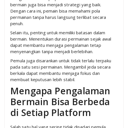
bermain juga bisa menjadi strategi yang baik.
Dengan cara ini, pemain bisa memahami pola
permainan tanpa harus langsung terlibat secara
penuh.
Selain itu, penting untuk memiliki batasan dalam
bermain. Menentukan durasi permainan sejak awal
dapat membantu menjaga pengalaman tetap
menyenangkan tanpa menjadi berlebihan.
Pemula juga disarankan untuk tidak terlalu terpaku
pada satu sesi permainan. Mengambil jeda secara
berkala dapat membantu menjaga fokus dan
membuat keputusan lebih stabil.
Mengapa Pengalaman
Bermain Bisa Berbeda
di Setiap Platform
Salah satu hal yang sering tidak disadari pemula