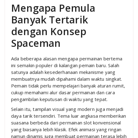
Mengapa Pemula
Banyak Tertarik
dengan Konsep
Spaceman
Ada beberapa alasan mengapa permainan bertema
ini semakin populer di kalangan pemain baru. Salah
satunya adalah kesederhanaan mekanisme yang
membuatnya mudah dipahami dalam waktu singkat.
Pemain tidak perlu mempelajari banyak aturan rumit,
cukup memahami alur dasar permainan dan cara
pengambilan keputusan di waktu yang tepat.
Selain itu, tampilan visual yang modern juga menjadi
daya tarik tersendiri. Tema luar angkasa memberikan
suasana berbeda dari permainan slot konvensional
yang biasanya lebih klasik. Efek animasi yang ringan
namun dinamis juga membuat permainan terasa lebih