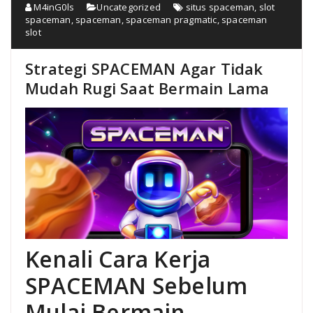
M4inG0ls
Uncategorized
situs spaceman
,
slot
spaceman
,
spaceman
,
spaceman pragmatic
,
spaceman
slot
Strategi SPACEMAN Agar Tidak
Mudah Rugi Saat Bermain Lama
Kenali Cara Kerja
SPACEMAN Sebelum
Mulai Bermain