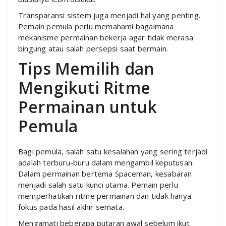
Transparansi sistem juga menjadi hal yang penting.
Pemain pemula perlu memahami bagaimana
mekanisme permainan bekerja agar tidak merasa
bingung atau salah persepsi saat bermain.
Tips Memilih dan
Mengikuti Ritme
Permainan untuk
Pemula
Bagi pemula, salah satu kesalahan yang sering terjadi
adalah terburu-buru dalam mengambil keputusan.
Dalam permainan bertema Spaceman, kesabaran
menjadi salah satu kunci utama. Pemain perlu
memperhatikan ritme permainan dan tidak hanya
fokus pada hasil akhir semata.
Mengamati beberapa putaran awal sebelum ikut