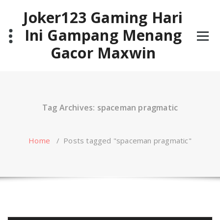
Skip
Joker123 Gaming Hari
to
content
Ini Gampang Menang
Gacor Maxwin
Tag Archives: spaceman pragmatic
Home
/
Posts tagged "spaceman pragmatic"