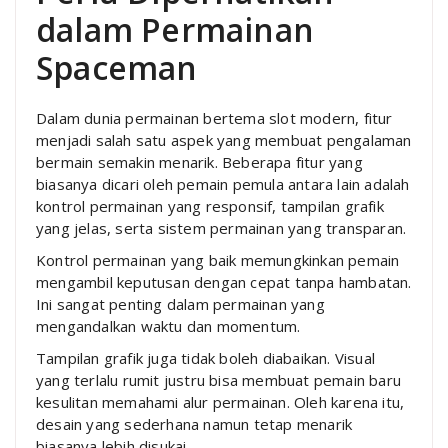
dalam Permainan
Spaceman
Dalam dunia permainan bertema slot modern, fitur
menjadi salah satu aspek yang membuat pengalaman
bermain semakin menarik. Beberapa fitur yang
biasanya dicari oleh pemain pemula antara lain adalah
kontrol permainan yang responsif, tampilan grafik
yang jelas, serta sistem permainan yang transparan.
Kontrol permainan yang baik memungkinkan pemain
mengambil keputusan dengan cepat tanpa hambatan.
Ini sangat penting dalam permainan yang
mengandalkan waktu dan momentum.
Tampilan grafik juga tidak boleh diabaikan. Visual
yang terlalu rumit justru bisa membuat pemain baru
kesulitan memahami alur permainan. Oleh karena itu,
desain yang sederhana namun tetap menarik
biasanya lebih disukai.