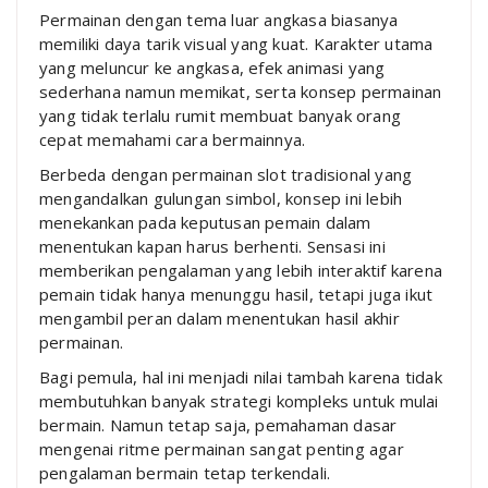
Permainan dengan tema luar angkasa biasanya
memiliki daya tarik visual yang kuat. Karakter utama
yang meluncur ke angkasa, efek animasi yang
sederhana namun memikat, serta konsep permainan
yang tidak terlalu rumit membuat banyak orang
cepat memahami cara bermainnya.
Berbeda dengan permainan slot tradisional yang
mengandalkan gulungan simbol, konsep ini lebih
menekankan pada keputusan pemain dalam
menentukan kapan harus berhenti. Sensasi ini
memberikan pengalaman yang lebih interaktif karena
pemain tidak hanya menunggu hasil, tetapi juga ikut
mengambil peran dalam menentukan hasil akhir
permainan.
Bagi pemula, hal ini menjadi nilai tambah karena tidak
membutuhkan banyak strategi kompleks untuk mulai
bermain. Namun tetap saja, pemahaman dasar
mengenai ritme permainan sangat penting agar
pengalaman bermain tetap terkendali.