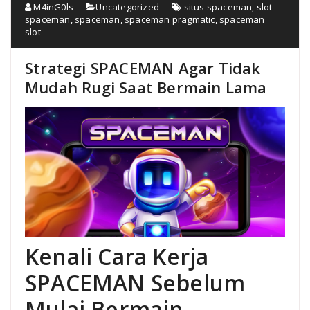
M4inG0ls
Uncategorized
situs spaceman
,
slot
spaceman
,
spaceman
,
spaceman pragmatic
,
spaceman
slot
Strategi SPACEMAN Agar Tidak
Mudah Rugi Saat Bermain Lama
Kenali Cara Kerja
SPACEMAN Sebelum
Mulai Bermain