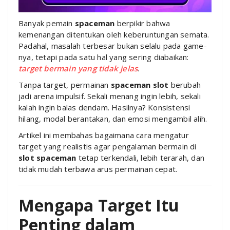
Banyak pemain
spaceman
berpikir bahwa
kemenangan ditentukan oleh keberuntungan semata.
Padahal, masalah terbesar bukan selalu pada game-
nya, tetapi pada satu hal yang sering diabaikan:
target bermain yang tidak jelas
.
Tanpa target, permainan
spaceman slot
berubah
jadi arena impulsif. Sekali menang ingin lebih, sekali
kalah ingin balas dendam. Hasilnya? Konsistensi
hilang, modal berantakan, dan emosi mengambil alih.
Artikel ini membahas bagaimana cara mengatur
target yang realistis agar pengalaman bermain di
slot spaceman
tetap terkendali, lebih terarah, dan
tidak mudah terbawa arus permainan cepat.
Mengapa Target Itu
Penting dalam