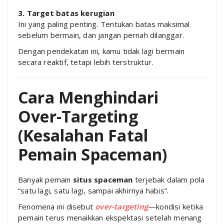
3. Target batas kerugian
Ini yang paling penting. Tentukan batas maksimal
sebelum bermain, dan jangan pernah dilanggar.
Dengan pendekatan ini, kamu tidak lagi bermain
secara reaktif, tetapi lebih terstruktur.
Cara Menghindari
Over-Targeting
(Kesalahan Fatal
Pemain Spaceman)
Banyak pemain
situs spaceman
terjebak dalam pola
“satu lagi, satu lagi, sampai akhirnya habis”.
Fenomena ini disebut
over-targeting
—kondisi ketika
pemain terus menaikkan ekspektasi setelah menang