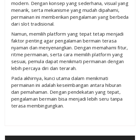
modern. Dengan konsep yang sederhana, visual yang
menarik, serta mekanisme yang mudah dipahami,
permainan ini memberikan pengalaman yang berbeda
dari slot tradisional.
Namun, memilih platform yang tepat tetap menjadi
faktor penting agar pengalaman bermain terasa
nyaman dan menyenangkan. Dengan memahami fitur,
ritme permainan, serta cara memilih platform yang
sesuai, pemula dapat menikmati permainan dengan
lebih percaya diri dan terarah.
Pada akhirnya, kunci utama dalam menikmati
permainan ini adalah keseimbangan antara hiburan
dan pemahaman. Dengan pendekatan yang tepat,
pengalaman bermain bisa menjadi lebih seru tanpa
terasa membingungkan.