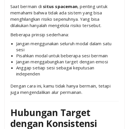
Saat bermain di
situs spaceman
, penting untuk
memahami bahwa tidak ada sistem yang bisa
menghilangkan risiko sepenuhnya. Yang bisa
dilakukan hanyalah mengelola risiko tersebut.
Beberapa prinsip sederhana:
Jangan menggunakan seluruh modal dalam satu
sesi
Pisahkan modal untuk beberapa sesi bermain
Jangan menggabungkan target dengan emosi
Anggap setiap sesi sebagai keputusan
independen
Dengan cara ini, kamu tidak hanya bermain, tetapi
juga mengendalikan alur permainan.
Hubungan Target
dengan Konsistensi