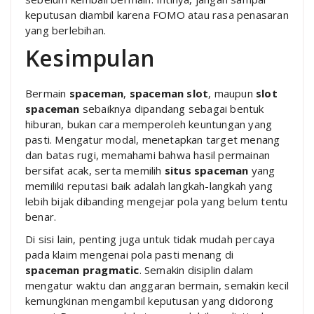
keputusan diambil karena FOMO atau rasa penasaran
yang berlebihan.
Kesimpulan
Bermain
spaceman
,
spaceman slot
, maupun
slot
spaceman
sebaiknya dipandang sebagai bentuk
hiburan, bukan cara memperoleh keuntungan yang
pasti. Mengatur modal, menetapkan target menang
dan batas rugi, memahami bahwa hasil permainan
bersifat acak, serta memilih
situs spaceman
yang
memiliki reputasi baik adalah langkah-langkah yang
lebih bijak dibanding mengejar pola yang belum tentu
benar.
Di sisi lain, penting juga untuk tidak mudah percaya
pada klaim mengenai pola pasti menang di
spaceman pragmatic
. Semakin disiplin dalam
mengatur waktu dan anggaran bermain, semakin kecil
kemungkinan mengambil keputusan yang didorong