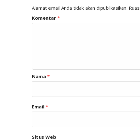
Alamat email Anda tidak akan dipublikasikan.
Ruas
Komentar
*
Nama
*
Email
*
Situs Web