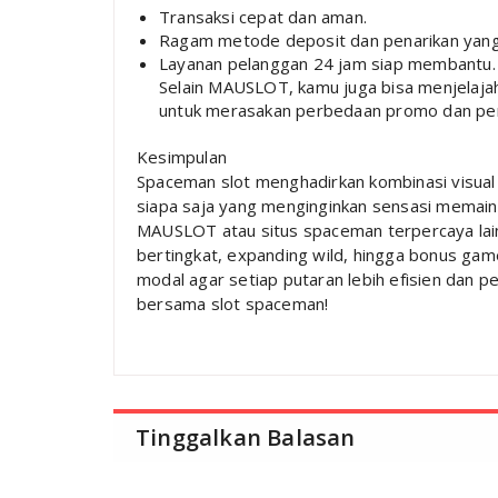
Transaksi cepat dan aman.
Ragam metode deposit dan penarikan yang 
Layanan pelanggan 24 jam siap membantu.
Selain MAUSLOT, kamu juga bisa menjelajah 
untuk merasakan perbedaan promo dan pe
Kesimpulan
Spaceman slot menghadirkan kombinasi visual
siapa saja yang menginginkan sensasi memai
MAUSLOT atau situs spaceman terpercaya lainn
bertingkat, expanding wild, hingga bonus game
modal agar setiap putaran lebih efisien dan p
bersama slot spaceman!
Tinggalkan Balasan