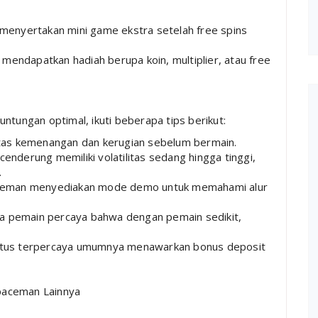
enyertakan mini game ekstra setelah free spins
 mendapatkan hadiah berupa koin, multiplier, atau free
ntungan optimal, ikuti beberapa tips berikut:
tas kemenangan dan kerugian sebelum bermain.
cenderung memiliki volatilitas sedang hingga tinggi,
.
ceman menyediakan mode demo untuk memahami alur
pa pemain percaya bahwa dengan pemain sedikit,
tus terpercaya umumnya menawarkan bonus deposit
paceman Lainnya