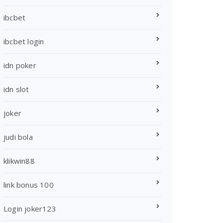
ibcbet
ibcbet login
idn poker
idn slot
joker
judi bola
klikwin88
link bonus 100
Login joker123