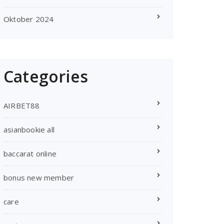
Oktober 2024
Categories
AIRBET88
asianbookie all
baccarat online
bonus new member
care