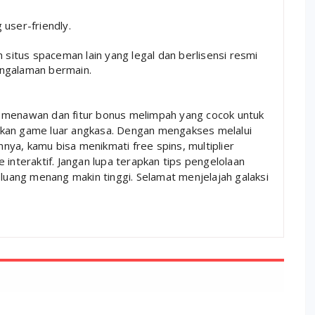
user-friendly.
situs spaceman lain yang legal dan berlisensi resmi
ngalaman bermain.
 menawan dan fitur bonus melimpah yang cocok untuk
nkan game luar angkasa. Dengan mengakses melalui
ya, kamu bisa menikmati free spins, multiplier
 interaktif. Jangan lupa terapkan tips pengelolaan
eluang menang makin tinggi. Selamat menjelajah galaksi