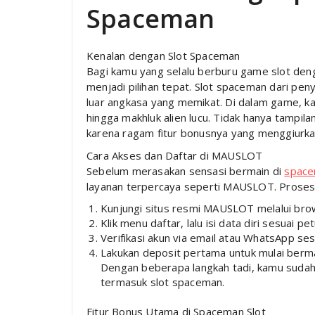
Spaceman
Kenalan dengan Slot Spaceman
Bagi kamu yang selalu berburu game slot deng
menjadi pilihan tepat. Slot spaceman dari pe
luar angkasa yang memikat. Di dalam game, k
hingga makhluk alien lucu. Tidak hanya tampil
karena ragam fitur bonusnya yang menggiurka
Cara Akses dan Daftar di MAUSLOT
Sebelum merasakan sensasi bermain di
spac
layanan terpercaya seperti MAUSLOT. Proses
Kunjungi situs resmi MAUSLOT melalui bro
Klik menu daftar, lalu isi data diri sesuai pet
Verifikasi akun via email atau WhatsApp ses
Lakukan deposit pertama untuk mulai berma
Dengan beberapa langkah tadi, kamu sudah
termasuk slot spaceman.
Fitur Bonus Utama di Spaceman Slot