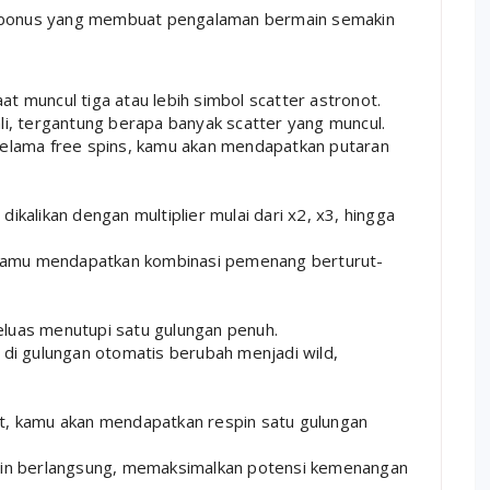
r bonus yang membuat pengalaman bermain semakin
t muncul tiga atau lebih simbol scatter astronot.
ali, tergantung berapa banyak scatter yang muncul.
 selama free spins, kamu akan mendapatkan putaran
ikalikan dengan multiplier mulai dari x2, x3, hingga
li kamu mendapatkan kombinasi pemenang berturut-
eluas menutupi satu gulungan penuh.
i di gulungan otomatis berubah menjadi wild,
et, kamu akan mendapatkan respin satu gulungan
n berlangsung, memaksimalkan potensi kemenangan