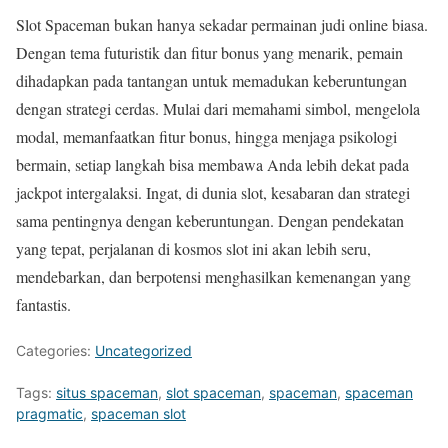
Slot Spaceman bukan hanya sekadar permainan judi online biasa.
Dengan tema futuristik dan fitur bonus yang menarik, pemain
dihadapkan pada tantangan untuk memadukan keberuntungan
dengan strategi cerdas. Mulai dari memahami simbol, mengelola
modal, memanfaatkan fitur bonus, hingga menjaga psikologi
bermain, setiap langkah bisa membawa Anda lebih dekat pada
jackpot intergalaksi. Ingat, di dunia slot, kesabaran dan strategi
sama pentingnya dengan keberuntungan. Dengan pendekatan
yang tepat, perjalanan di kosmos slot ini akan lebih seru,
mendebarkan, dan berpotensi menghasilkan kemenangan yang
fantastis.
Categories:
Uncategorized
Tags:
situs spaceman
,
slot spaceman
,
spaceman
,
spaceman
pragmatic
,
spaceman slot