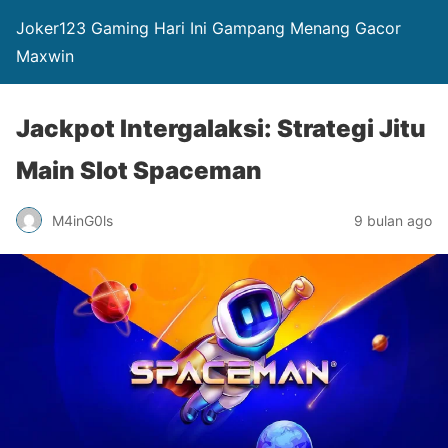
Joker123 Gaming Hari Ini Gampang Menang Gacor
Maxwin
Jackpot Intergalaksi: Strategi Jitu
Main Slot Spaceman
M4inG0ls
9 bulan ago