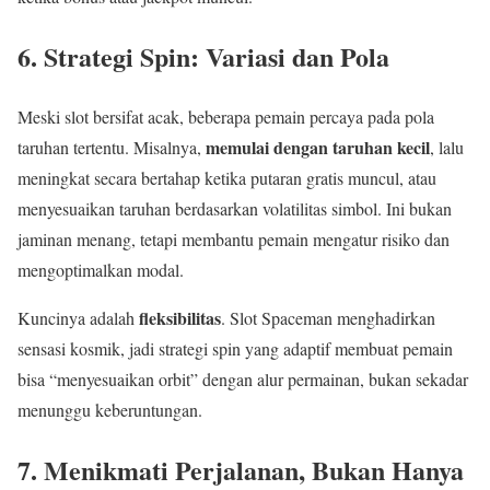
6. Strategi Spin: Variasi dan Pola
Meski slot bersifat acak, beberapa pemain percaya pada pola
memulai dengan taruhan kecil
taruhan tertentu. Misalnya,
, lalu
meningkat secara bertahap ketika putaran gratis muncul, atau
menyesuaikan taruhan berdasarkan volatilitas simbol. Ini bukan
jaminan menang, tetapi membantu pemain mengatur risiko dan
mengoptimalkan modal.
fleksibilitas
Kuncinya adalah
. Slot Spaceman menghadirkan
sensasi kosmik, jadi strategi spin yang adaptif membuat pemain
bisa “menyesuaikan orbit” dengan alur permainan, bukan sekadar
menunggu keberuntungan.
7. Menikmati Perjalanan, Bukan Hanya