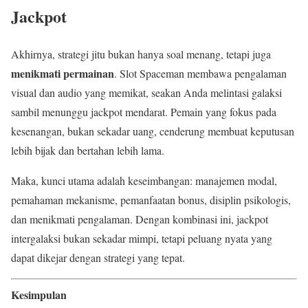
Jackpot
Akhirnya, strategi jitu bukan hanya soal menang, tetapi juga
menikmati permainan
. Slot Spaceman membawa pengalaman
visual dan audio yang memikat, seakan Anda melintasi galaksi
sambil menunggu jackpot mendarat. Pemain yang fokus pada
kesenangan, bukan sekadar uang, cenderung membuat keputusan
lebih bijak dan bertahan lebih lama.
Maka, kunci utama adalah keseimbangan: manajemen modal,
pemahaman mekanisme, pemanfaatan bonus, disiplin psikologis,
dan menikmati pengalaman. Dengan kombinasi ini, jackpot
intergalaksi bukan sekadar mimpi, tetapi peluang nyata yang
dapat dikejar dengan strategi yang tepat.
Kesimpulan