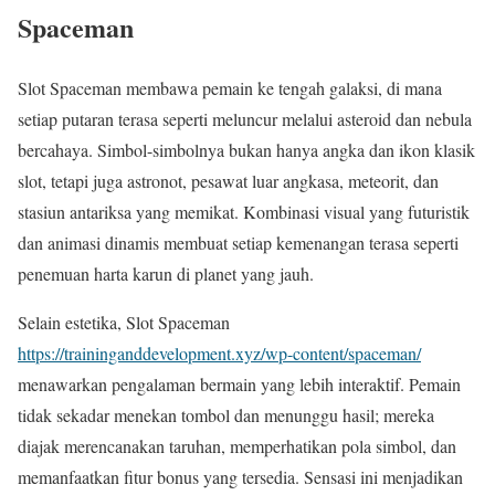
Spaceman
Slot Spaceman membawa pemain ke tengah galaksi, di mana
setiap putaran terasa seperti meluncur melalui asteroid dan nebula
bercahaya. Simbol-simbolnya bukan hanya angka dan ikon klasik
slot, tetapi juga astronot, pesawat luar angkasa, meteorit, dan
stasiun antariksa yang memikat. Kombinasi visual yang futuristik
dan animasi dinamis membuat setiap kemenangan terasa seperti
penemuan harta karun di planet yang jauh.
Selain estetika, Slot Spaceman
https://traininganddevelopment.xyz/wp-content/spaceman/
menawarkan pengalaman bermain yang lebih interaktif. Pemain
tidak sekadar menekan tombol dan menunggu hasil; mereka
diajak merencanakan taruhan, memperhatikan pola simbol, dan
memanfaatkan fitur bonus yang tersedia. Sensasi ini menjadikan