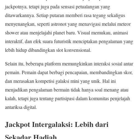
jackpotnya, tetapi juga pada sensasi petualangan yang
ditawarkannya. Setiap putaran memberi rasa tegang sekaligus
menyenangkan, seperti astronot yang menavigasi melalui meteor
shower atau menjelajahi planet baru. Visual memukau, animasi
interaktif, dan efek suara futuristik menciptakan pengalaman yang
lebih hidup dibandingkan slot konvensional.
Selain itu, beberapa platform memungkinkan interaksi sosial antar
pemain. Pemain dapat berbagi pencapaian, membandingkan skor,
dan merasakan kompetisi galaksi mini yang unik. Hal ini
menjadikan pengalaman bermain tidak hanya soal menang atau
kalah, tetapi juga tentang partisipasi dalam komunitas penjelajah
antariksa digital.
Jackpot Intergalaksi: Lebih dari
Sekadar Hadiah