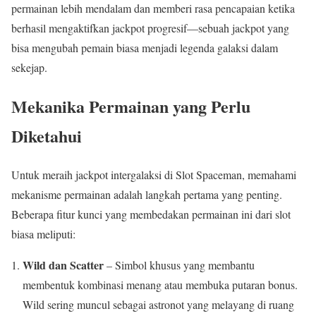
permainan lebih mendalam dan memberi rasa pencapaian ketika
berhasil mengaktifkan jackpot progresif—sebuah jackpot yang
bisa mengubah pemain biasa menjadi legenda galaksi dalam
sekejap.
Mekanika Permainan yang Perlu
Diketahui
Untuk meraih jackpot intergalaksi di Slot Spaceman, memahami
mekanisme permainan adalah langkah pertama yang penting.
Beberapa fitur kunci yang membedakan permainan ini dari slot
biasa meliputi:
Wild dan Scatter
– Simbol khusus yang membantu
membentuk kombinasi menang atau membuka putaran bonus.
Wild sering muncul sebagai astronot yang melayang di ruang