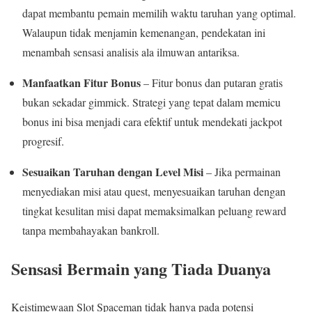
dapat membantu pemain memilih waktu taruhan yang optimal.
Walaupun tidak menjamin kemenangan, pendekatan ini
menambah sensasi analisis ala ilmuwan antariksa.
Manfaatkan Fitur Bonus
– Fitur bonus dan putaran gratis
bukan sekadar gimmick. Strategi yang tepat dalam memicu
bonus ini bisa menjadi cara efektif untuk mendekati jackpot
progresif.
Sesuaikan Taruhan dengan Level Misi
– Jika permainan
menyediakan misi atau quest, menyesuaikan taruhan dengan
tingkat kesulitan misi dapat memaksimalkan peluang reward
tanpa membahayakan bankroll.
Sensasi Bermain yang Tiada Duanya
Keistimewaan Slot Spaceman tidak hanya pada potensi