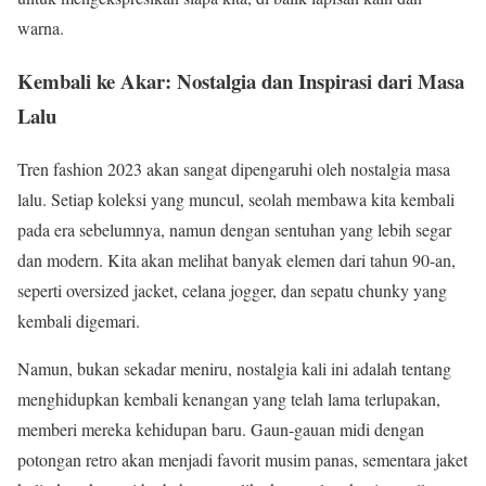
warna.
Kembali ke Akar: Nostalgia dan Inspirasi dari Masa
Lalu
Tren fashion 2023 akan sangat dipengaruhi oleh nostalgia masa
lalu. Setiap koleksi yang muncul, seolah membawa kita kembali
pada era sebelumnya, namun dengan sentuhan yang lebih segar
dan modern. Kita akan melihat banyak elemen dari tahun 90-an,
seperti oversized jacket, celana jogger, dan sepatu chunky yang
kembali digemari.
Namun, bukan sekadar meniru, nostalgia kali ini adalah tentang
menghidupkan kembali kenangan yang telah lama terlupakan,
memberi mereka kehidupan baru. Gaun-gauan midi dengan
potongan retro akan menjadi favorit musim panas, sementara jaket