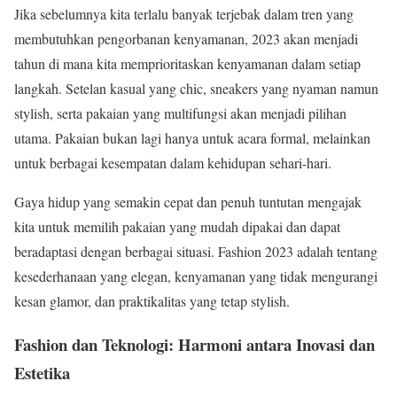
Jika sebelumnya kita terlalu banyak terjebak dalam tren yang
membutuhkan pengorbanan kenyamanan, 2023 akan menjadi
tahun di mana kita memprioritaskan kenyamanan dalam setiap
langkah. Setelan kasual yang chic, sneakers yang nyaman namun
stylish, serta pakaian yang multifungsi akan menjadi pilihan
utama. Pakaian bukan lagi hanya untuk acara formal, melainkan
untuk berbagai kesempatan dalam kehidupan sehari-hari.
Gaya hidup yang semakin cepat dan penuh tuntutan mengajak
kita untuk memilih pakaian yang mudah dipakai dan dapat
beradaptasi dengan berbagai situasi. Fashion 2023 adalah tentang
kesederhanaan yang elegan, kenyamanan yang tidak mengurangi
kesan glamor, dan praktikalitas yang tetap stylish.
Fashion dan Teknologi: Harmoni antara Inovasi dan
Estetika