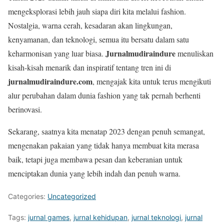
mengeksplorasi lebih jauh siapa diri kita melalui fashion.
Nostalgia, warna cerah, kesadaran akan lingkungan,
kenyamanan, dan teknologi, semua itu bersatu dalam satu
Jurnalmudiraindure
keharmonisan yang luar biasa.
menuliskan
kisah-kisah menarik dan inspiratif tentang tren ini di
jurnalmudiraindure.com
, mengajak kita untuk terus mengikuti
alur perubahan dalam dunia fashion yang tak pernah berhenti
berinovasi.
Sekarang, saatnya kita menatap 2023 dengan penuh semangat,
mengenakan pakaian yang tidak hanya membuat kita merasa
baik, tetapi juga membawa pesan dan keberanian untuk
menciptakan dunia yang lebih indah dan penuh warna.
Categories:
Uncategorized
Tags:
jurnal games
,
jurnal kehidupan
,
jurnal teknologi
,
jurnal