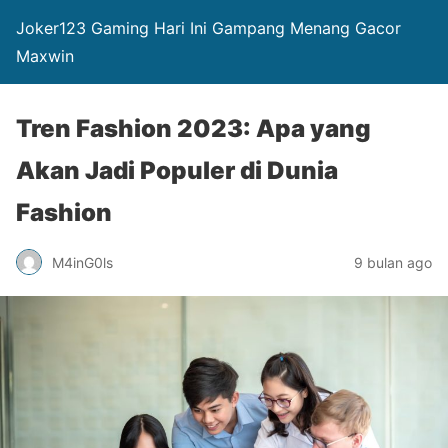
Joker123 Gaming Hari Ini Gampang Menang Gacor
Maxwin
Tren Fashion 2023: Apa yang
Akan Jadi Populer di Dunia
Fashion
M4inG0ls
9 bulan ago