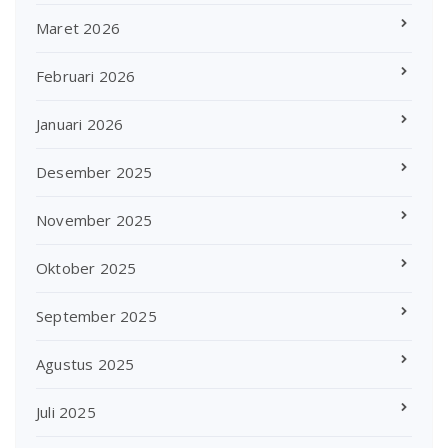
Maret 2026
Februari 2026
Januari 2026
Desember 2025
November 2025
Oktober 2025
September 2025
Agustus 2025
Juli 2025