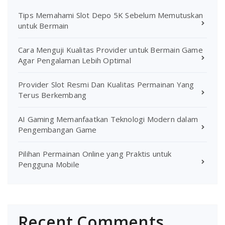
Tips Memahami Slot Depo 5K Sebelum Memutuskan
untuk Bermain
Cara Menguji Kualitas Provider untuk Bermain Game
Agar Pengalaman Lebih Optimal
Provider Slot Resmi Dan Kualitas Permainan Yang
Terus Berkembang
AI Gaming Memanfaatkan Teknologi Modern dalam
Pengembangan Game
Pilihan Permainan Online yang Praktis untuk
Pengguna Mobile
Recent Comments