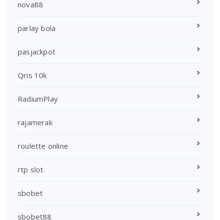
nova88
parlay bola
pasjackpot
Qris 10k
RadiumPlay
rajamerak
roulette online
rtp slot
sbobet
sbobet88