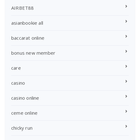
AIRBET88
asianbookie all
baccarat online
bonus new member
care
casino
casino online
ceme online
chicky run