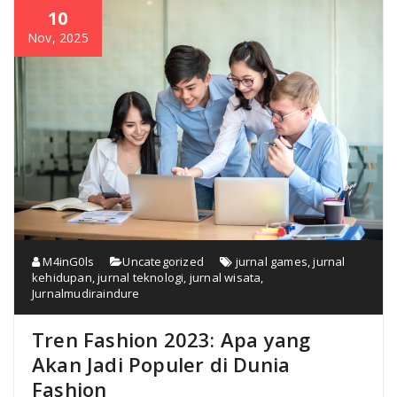
10
Nov, 2025
M4inG0ls
Uncategorized
jurnal games
,
jurnal
kehidupan
,
jurnal teknologi
,
jurnal wisata
,
Jurnalmudiraindure
Tren Fashion 2023: Apa yang
Akan Jadi Populer di Dunia
Fashion