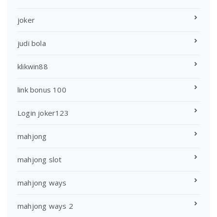
joker
judi bola
klikwin88
link bonus 100
Login joker123
mahjong
mahjong slot
mahjong ways
mahjong ways 2