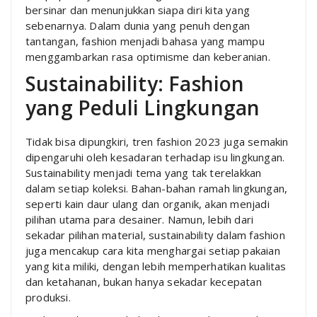
bersinar dan menunjukkan siapa diri kita yang
sebenarnya. Dalam dunia yang penuh dengan
tantangan, fashion menjadi bahasa yang mampu
menggambarkan rasa optimisme dan keberanian.
Sustainability: Fashion
yang Peduli Lingkungan
Tidak bisa dipungkiri, tren fashion 2023 juga semakin
dipengaruhi oleh kesadaran terhadap isu lingkungan.
Sustainability menjadi tema yang tak terelakkan
dalam setiap koleksi. Bahan-bahan ramah lingkungan,
seperti kain daur ulang dan organik, akan menjadi
pilihan utama para desainer. Namun, lebih dari
sekadar pilihan material, sustainability dalam fashion
juga mencakup cara kita menghargai setiap pakaian
yang kita miliki, dengan lebih memperhatikan kualitas
dan ketahanan, bukan hanya sekadar kecepatan
produksi.