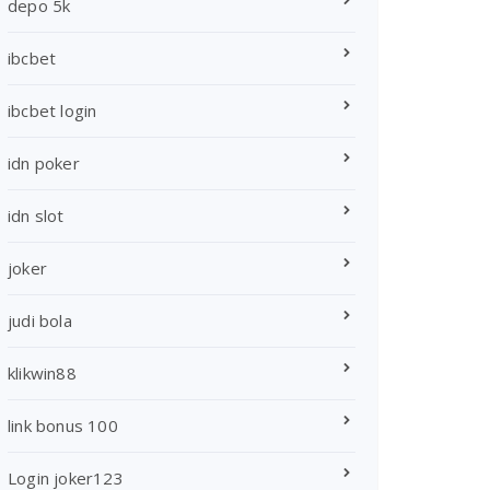
depo 5k
ibcbet
ibcbet login
idn poker
idn slot
joker
judi bola
klikwin88
link bonus 100
Login joker123