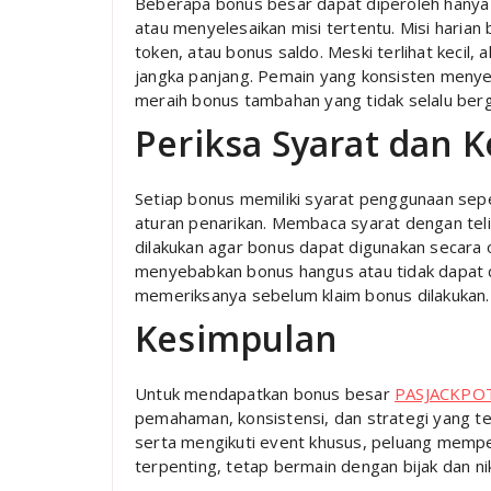
Beberapa bonus besar dapat diperoleh hanya d
atau menyelesaikan misi tertentu. Misi haria
token, atau bonus saldo. Meski terlihat kecil
jangka panjang. Pemain yang konsisten menyele
meraih bonus tambahan yang tidak selalu be
Periksa Syarat dan K
Setiap bonus memiliki syarat penggunaan seper
aturan penarikan. Membaca syarat dengan te
dilakukan agar bonus dapat digunakan secara
menyebabkan bonus hangus atau tidak dapat d
memeriksanya sebelum klaim bonus dilakukan.
Kesimpulan
Untuk mendapatkan bonus besar
PASJACKPO
pemahaman, konsistensi, dan strategi yang t
serta mengikuti event khusus, peluang mempe
terpenting, tetap bermain dengan bijak dan n