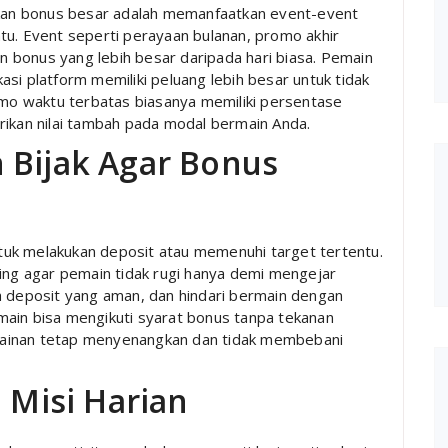
atkan bonus besar adalah memanfaatkan event-event
tu. Event seperti perayaan bulanan, promo akhir
 bonus yang lebih besar daripada hari biasa. Pemain
si platform memiliki peluang lebih besar untuk tidak
romo waktu terbatas biasanya memiliki persentase
rikan nilai tambah pada modal bermain Anda.
 Bijak Agar Bonus
uk melakukan deposit atau memenuhi target tertentu.
ting agar pemain tidak rugi hanya demi mengejar
h deposit yang aman, dan hindari bermain dengan
main bisa mengikuti syarat bonus tanpa tekanan
ermainan tetap menyenangkan dan tidak membebani
i Misi Harian