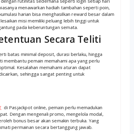
engan rutinitas sederhana seperti login setiap hari
n biasanya menawarkan hadiah tambahan seperti poin,
, akumulasi harian bisa menghasilkan reward besar dalam
saikan misi memiliki peluang lebih tinggi untuk
rgantung pada keberuntungan semata.
etentuan Secara Teliti
ti batas minimal deposit, durasi berlaku, hingga
liti membantu pemain memahami apa yang perlu
 optimal. Kesalahan memahami aturan dapat
icairkan, sehingga sangat penting untuk
T
di Pasjackpot online, pemain perlu memadukan
epat. Dengan mengenali promo, mengelola modal,
roleh bonus besar akan semakin terbuka. Yang
ikmati permainan secara bertanggung jawab.