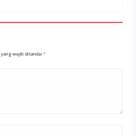
 yang wajib ditandai
*