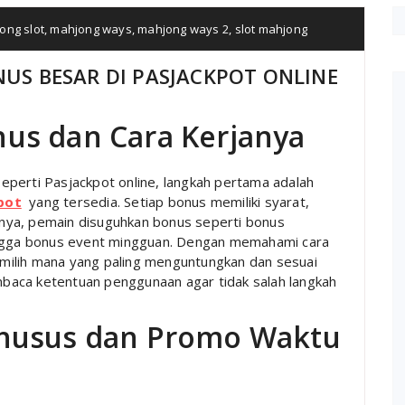
ong slot
,
mahjong ways
,
mahjong ways 2
,
slot mahjong
US BESAR DI PASJACKPOT ONLINE
us dan Cara Kerjanya
eperti Pasjackpot online, langkah pertama adalah
pot
yang tersedia. Setiap bonus memiliki syarat,
nya, pemain disuguhkan bonus seperti bonus
hingga bonus event mingguan. Dengan memahami cara
milih mana yang paling menguntungkan dan sesuai
baca ketentuan penggunaan agar tidak salah langkah
husus dan Promo Waktu