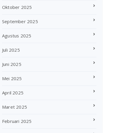
Oktober 2025
September 2025
Agustus 2025
Juli 2025
Juni 2025
Mei 2025
April 2025
Maret 2025
Februari 2025