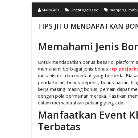
M4inG0ls
Uncategorized
mahjong
,
mahj
TIPS JITU MENDAPATKAN BON
Memahami Jenis Bon
Untuk mendapatkan bonus besar di platform s
memahami berbagai jenis bonus
rtp pasjack
mekanisme, dan manfaat yang berbeda. Biasa
pendaftaran, bonus deposit, bonus harian, 
kerja masing-masing bonus, pemain dapat me
dengan pola permainan mereka. Pastikan mem
dalam memanfaatkan peluang yang ada.
Manfaatkan Event K
Terbatas