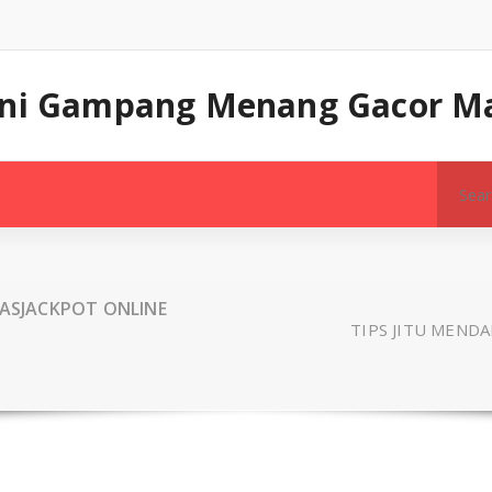
 Ini Gampang Menang Gacor M
Search
for:
PASJACKPOT ONLINE
TIPS JITU MEND