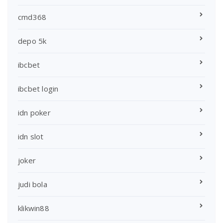
cmd368
depo 5k
ibcbet
ibcbet login
idn poker
idn slot
joker
judi bola
klikwin88