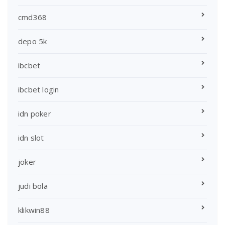
cmd368
depo 5k
ibcbet
ibcbet login
idn poker
idn slot
joker
judi bola
klikwin88