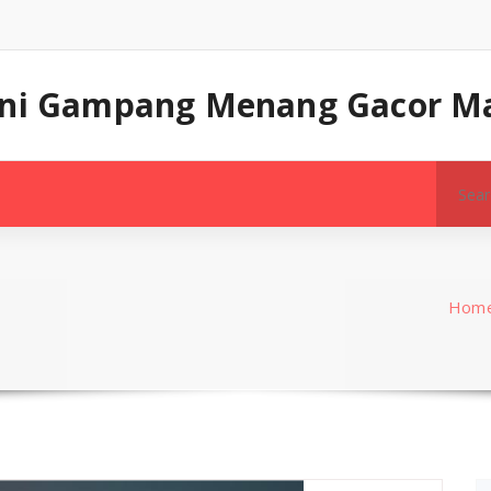
 Ini Gampang Menang Gacor M
Search
for:
Hom