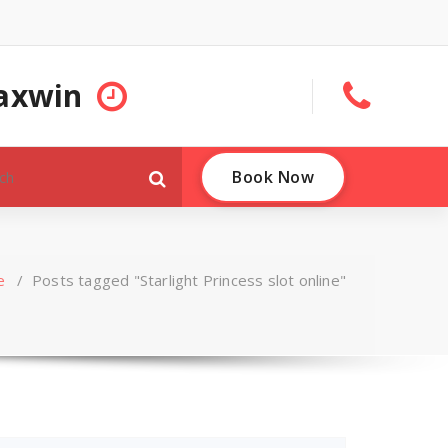
axwin
Book Now
e
/
Posts tagged "Starlight Princess slot online"