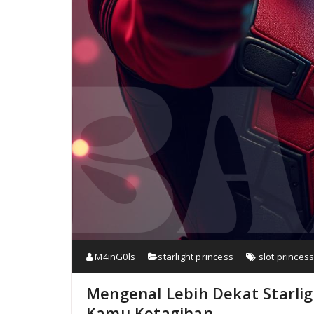
M4inG0ls
starlight princess
slot princes
Mengenal Lebih Dekat Starligh
Kamu Ketagihan