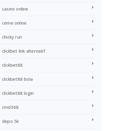
casino online
ceme online
chicky run
clickbet link alternatif
clickbet88
clickbet88 bola
clickbet88 login
cmd368
depo 5k