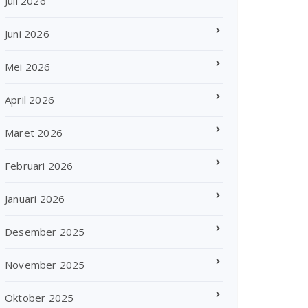
Juli 2026
Juni 2026
Mei 2026
April 2026
Maret 2026
Februari 2026
Januari 2026
Desember 2025
November 2025
Oktober 2025