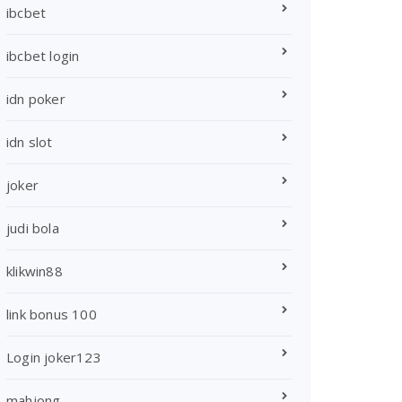
ibcbet
ibcbet login
idn poker
idn slot
joker
judi bola
klikwin88
link bonus 100
Login joker123
mahjong