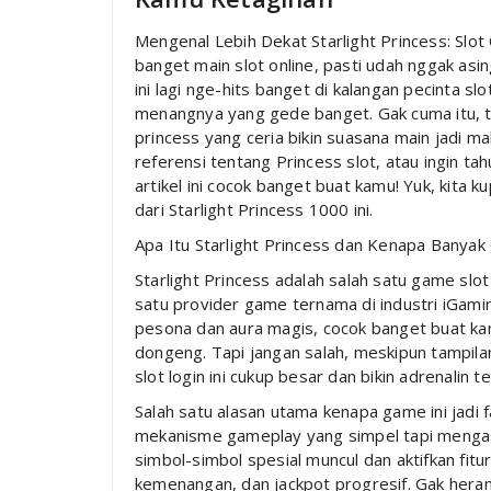
Mengenal Lebih Dekat Starlight Princess: Slo
banget main slot online, pasti udah nggak asi
ini lagi nge-hits banget di kalangan pecinta 
menangnya yang gede banget. Gak cuma itu, t
princess yang ceria bikin suasana main jadi ma
referensi tentang Princess slot, atau ingin tah
artikel ini cocok banget buat kamu! Yuk, kita 
dari Starlight Princess 1000 ini.
Apa Itu Starlight Princess dan Kenapa Banyak
Starlight Princess adalah salah satu game slo
satu provider game ternama di industri iGam
pesona dan aura magis, cocok banget buat ka
dongeng. Tapi jangan salah, meskipun tampilan
slot login ini cukup besar dan bikin adrenalin t
Salah satu alasan utama kenapa game ini jadi f
mekanisme gameplay yang simpel tapi mengasy
simbol-simbol spesial muncul dan aktifkan fitu
kemenangan, dan jackpot progresif. Gak hera