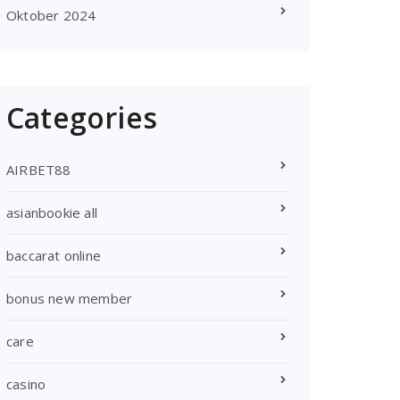
Oktober 2024
Categories
AIRBET88
asianbookie all
baccarat online
bonus new member
care
casino