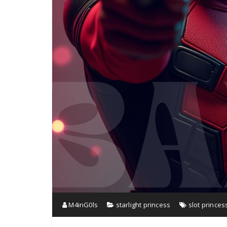
M4inG0ls
starlight princess
slot princes