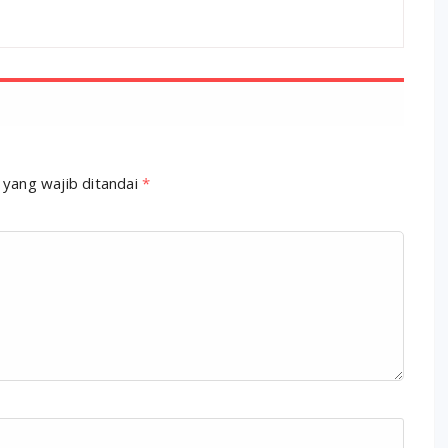
 yang wajib ditandai
*