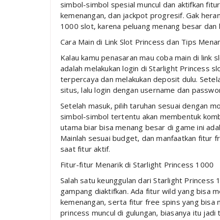
simbol-simbol spesial muncul dan aktifkan fitu
kemenangan, dan jackpot progresif. Gak hera
1000 slot, karena peluang menang besar dan
Cara Main di Link Slot Princess dan Tips Mena
Kalau kamu penasaran mau coba main di link sl
adalah melakukan login di Starlight Princess sl
terpercaya dan melakukan deposit dulu. Setelah 
situs, lalu login dengan username dan passw
Setelah masuk, pilih taruhan sesuai dengan m
simbol-simbol tertentu akan membentuk komb
utama biar bisa menang besar di game ini adala
Mainlah sesuai budget, dan manfaatkan fitur
saat fitur aktif.
Fitur-fitur Menarik di Starlight Princess 1000
Salah satu keunggulan dari Starlight Princess
gampang diaktifkan. Ada fitur wild yang bisa
kemenangan, serta fitur free spins yang bisa 
princess muncul di gulungan, biasanya itu ja