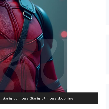
s
,
starlight princess
,
Starlight Princess slot online