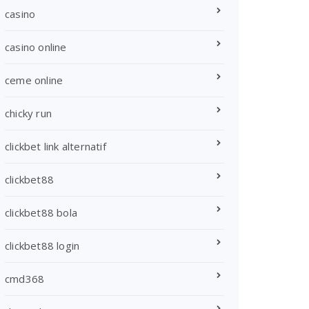
casino
casino online
ceme online
chicky run
clickbet link alternatif
clickbet88
clickbet88 bola
clickbet88 login
cmd368