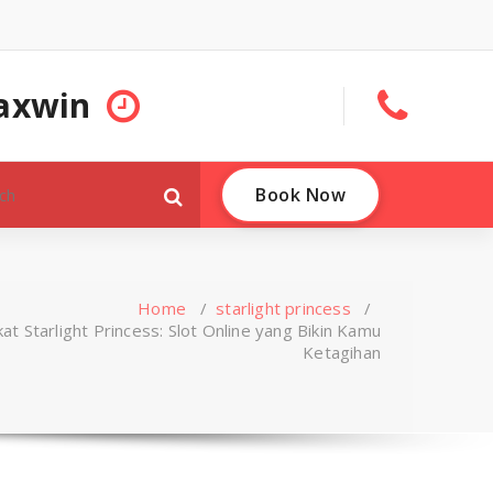
axwin
Book Now
Home
/
starlight princess
/
t Starlight Princess: Slot Online yang Bikin Kamu
Ketagihan