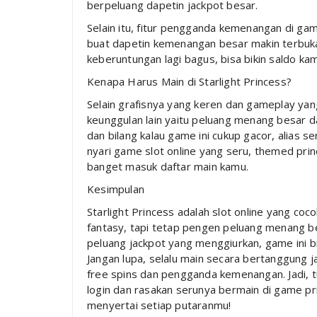
berpeluang dapetin jackpot besar.
Selain itu, fitur pengganda kemenangan di gam
buat dapetin kemenangan besar makin terbuka l
keberuntungan lagi bagus, bisa bikin saldo k
Kenapa Harus Main di Starlight Princess?
Selain grafisnya yang keren dan gameplay yan
keunggulan lain yaitu peluang menang besar 
dan bilang kalau game ini cukup gacor, alias s
nyari game slot online yang seru, themed pri
banget masuk daftar main kamu.
Kesimpulan
Starlight Princess adalah slot online yang co
fantasy, tapi tetap pengen peluang menang be
peluang jackpot yang menggiurkan, game ini bi
Jangan lupa, selalu main secara bertanggung 
free spins dan pengganda kemenangan. Jadi, tun
login dan rasakan serunya bermain di game pr
menyertai setiap putaranmu!