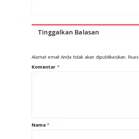
Tinggalkan Balasan
Alamat email Anda tidak akan dipublikasikan.
Ruas
Komentar
*
Nama
*