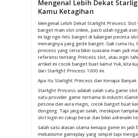
Mengenal Lebih Dekat Starligh
Kamu Ketagihan
Mengenal Lebih Dekat Starlight Princess: Slo
banget main slot online, pasti udah nggak asi
ini lagi nge-hits banget di kalangan pecinta 
menangnya yang gede banget. Gak cuma itu, t
princess yang ceria bikin suasana main jadi ma
referensi tentang Princess slot, atau ingin tah
artikel ini cocok banget buat kamu! Yuk, kita 
dari Starlight Princess 1000 ini.
Apa Itu Starlight Princess dan Kenapa Banyak
Starlight Princess adalah salah satu game slo
satu provider game ternama di industri iGam
pesona dan aura magis, cocok banget buat ka
dongeng. Tapi jangan salah, meskipun tampilan
slot login ini cukup besar dan bikin adrenalin t
Salah satu alasan utama kenapa game ini jadi f
mekanisme gameplay yang simpel tapi mengasy