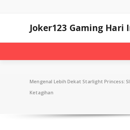
Skip
to
content
Joker123 Gaming Hari
Mengenal Lebih Dekat Starlight Princess: S
Ketagihan