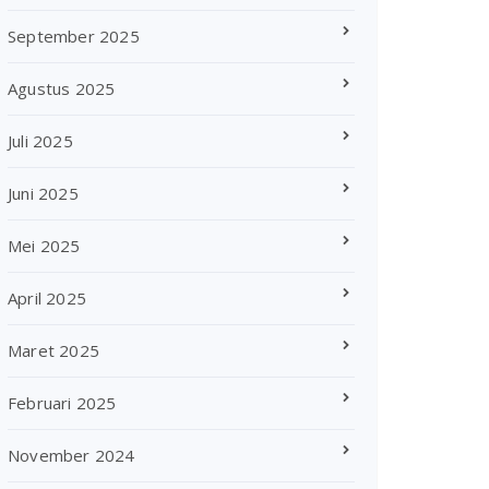
September 2025
Agustus 2025
Juli 2025
Juni 2025
Mei 2025
April 2025
Maret 2025
Februari 2025
November 2024