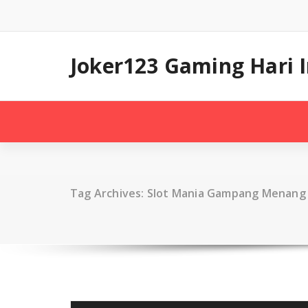
Skip
to
content
Joker123 Gaming Hari
Tag Archives: Slot Mania Gampang Menang