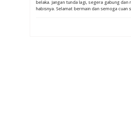
belaka. Jangan tunda lagi, segera gabung da
habisnya. Selamat bermain dan semoga cuan s