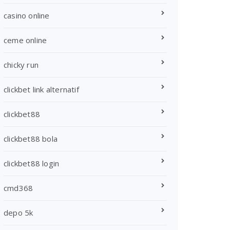
casino online
ceme online
chicky run
clickbet link alternatif
clickbet88
clickbet88 bola
clickbet88 login
cmd368
depo 5k