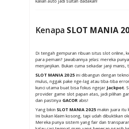
kalian auto jadi sultan dadakan!
Kenapa
SLOT MANIA 2
Di tengah gempuran ribuan situs slot online, 
para pemain? Jawabannya jelas: mereka punya f
menjanjikan. Bukan cuma sekadar janji manis, 
SLOT MANIA 2025
ini dibangun dengan tekno
mulus, nggak pake nge-lag atau tiba-tiba error
kunci utama buat bisa fokus ngejar
Jackpot
. 
provider game slot papan atas, jadi pilihan g
dan pastinya
GACOR
abis!
Yang bikin
SLOT MANIA 2025
makin juara itu
Ini bukan klaim kosong, tapi udah dibuktikan o
Mereka punya sistem yang fair dan transparan,
kalau cari tempat main yang beneran ngasih