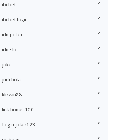
ibcbet
ibcbet login
idn poker
idn slot
joker
judi bola
klikwin88
link bonus 100
Login joker123
mahjong