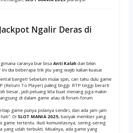
Jackpot Ngalir Deras di
 gimana caranya biar bisa
Anti Kalah
dan bikin
? Ini dia beberapa trik jitu yang wajib kalian kuasai:
mental banget! Sebelum mulai spin, cari tahu dulu game
(Return To Player) paling tinggi. RTP tinggi berarti
h besar, jadi peluang kita buat menang juga makin
ek langsung di dalam game atau di forum-forum
Setiap game punya polanya sendiri, dan ada jam-jam
hati”. Di
SLOT MANIA 2025
, banyak member yang
i game tertentu. Ikuti komunitasnya, sering-sering
a yang udah terbukti. Misalnya, ada game yang