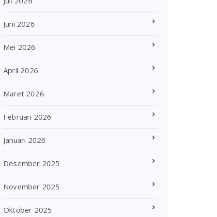
Juli 2026
Juni 2026
Mei 2026
April 2026
Maret 2026
Februari 2026
Januari 2026
Desember 2025
November 2025
Oktober 2025