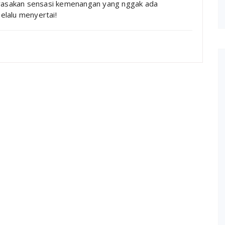
n rasakan sensasi kemenangan yang nggak ada
elalu menyertai!