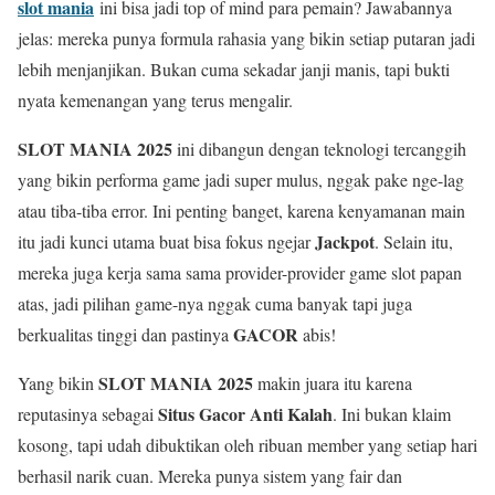
slot mania
ini bisa jadi top of mind para pemain? Jawabannya
jelas: mereka punya formula rahasia yang bikin setiap putaran jadi
lebih menjanjikan. Bukan cuma sekadar janji manis, tapi bukti
nyata kemenangan yang terus mengalir.
SLOT MANIA 2025
ini dibangun dengan teknologi tercanggih
yang bikin performa game jadi super mulus, nggak pake nge-lag
atau tiba-tiba error. Ini penting banget, karena kenyamanan main
Jackpot
itu jadi kunci utama buat bisa fokus ngejar
. Selain itu,
mereka juga kerja sama sama provider-provider game slot papan
atas, jadi pilihan game-nya nggak cuma banyak tapi juga
GACOR
berkualitas tinggi dan pastinya
abis!
SLOT MANIA 2025
Yang bikin
makin juara itu karena
Situs Gacor Anti Kalah
reputasinya sebagai
. Ini bukan klaim
kosong, tapi udah dibuktikan oleh ribuan member yang setiap hari
berhasil narik cuan. Mereka punya sistem yang fair dan