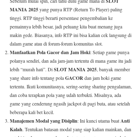
SLOT
Sebelum mulai spin, cari tahu dulu game mana di
MANIA 2025
yang punya RTP (Return To Player) paling
tinggi. RTP tinggi berarti persentase pengembalian ke
pemainnya lebih besar, jadi peluang kita buat menang juga
makin gede. Biasanya, info RTP ini bisa kalian cek langsung di
dalam game atau di forum-forum komunitas slot.
Manfaatkan Pola Gacor dan Jam Hoki
: Setiap game punya
polanya sendiri, dan ada jam-jam tertentu di mana game itu jadi
SLOT MANIA 2025
lebih “murah hati”. Di
, banyak member
GACOR
yang share info tentang pola
dan jam hoki game
tertentu. Ikuti komunitasnya, sering-sering sharing pengalaman,
dan coba terapkan pola yang udah terbukti. Misalnya, ada
game yang cenderung ngasih jackpot di pagi buta, atau setelah
beberapa kali bet kecil.
Manajemen Modal yang Disiplin
Anti
: Ini kunci utama buat
Kalah
. Tentukan batasan modal yang siap kalian mainkan, dan