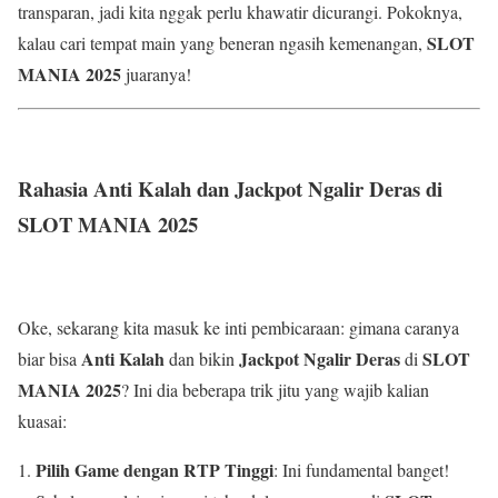
transparan, jadi kita nggak perlu khawatir dicurangi. Pokoknya,
SLOT
kalau cari tempat main yang beneran ngasih kemenangan,
MANIA 2025
juaranya!
Rahasia Anti Kalah dan Jackpot Ngalir Deras di
SLOT MANIA 2025
Oke, sekarang kita masuk ke inti pembicaraan: gimana caranya
Anti Kalah
Jackpot Ngalir Deras
SLOT
biar bisa
dan bikin
di
MANIA 2025
? Ini dia beberapa trik jitu yang wajib kalian
kuasai:
Pilih Game dengan RTP Tinggi
: Ini fundamental banget!