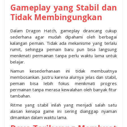
Gameplay yang Stabil dan
Tidak Membingungkan
Dalam
Dragon Hatch
, gameplay dirancang cukup
sederhana agar mudah dipahami oleh berbagai
kalangan pemain. Tidak ada mekanisme yang terlalu
rumit, sehingga pemain baru pun bisa langsung
menikmati permainan tanpa perlu waktu lama untuk
belajar.
Namun kesederhanaan ini tidak membuatnya
membosankan. Justru karena alurnya jelas dan stabil,
pemain bisa lebih fokus menikmati progres
permainan tanpa merasa kewalahan oleh banyak fitur
tambahan.
Ritme yang stabil inilah yang menjadi salah satu
alasan kenapa game ini sering dianggap nyaman
dimainkan dalam waktu lama.