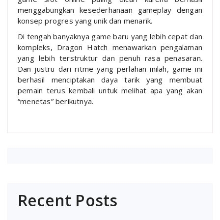
menggabungkan kesederhanaan gameplay dengan
konsep progres yang unik dan menarik.
Di tengah banyaknya game baru yang lebih cepat dan
kompleks, Dragon Hatch menawarkan pengalaman
yang lebih terstruktur dan penuh rasa penasaran.
Dan justru dari ritme yang perlahan inilah, game ini
berhasil menciptakan daya tarik yang membuat
pemain terus kembali untuk melihat apa yang akan
“menetas” berikutnya.
Recent Posts