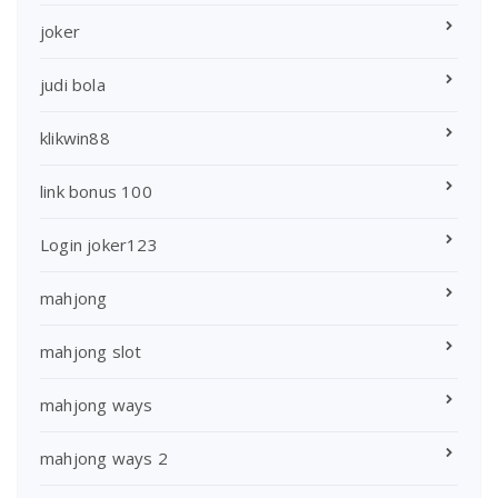
joker
judi bola
klikwin88
link bonus 100
Login joker123
mahjong
mahjong slot
mahjong ways
mahjong ways 2