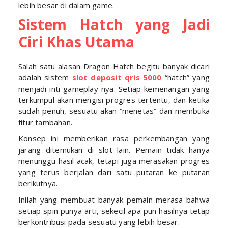
lebih besar di dalam game.
Sistem Hatch yang Jadi
Ciri Khas Utama
Salah satu alasan
Dragon Hatch
begitu banyak dicari
adalah sistem
slot deposit qris 5000
“hatch” yang
menjadi inti gameplay-nya. Setiap kemenangan yang
terkumpul akan mengisi progres tertentu, dan ketika
sudah penuh, sesuatu akan “menetas” dan membuka
fitur tambahan.
Konsep ini memberikan rasa perkembangan yang
jarang ditemukan di slot lain. Pemain tidak hanya
menunggu hasil acak, tetapi juga merasakan progres
yang terus berjalan dari satu putaran ke putaran
berikutnya.
Inilah yang membuat banyak pemain merasa bahwa
setiap spin punya arti, sekecil apa pun hasilnya tetap
berkontribusi pada sesuatu yang lebih besar.