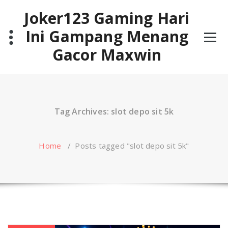
Skip
Joker123 Gaming Hari
to
content
Ini Gampang Menang
Gacor Maxwin
Tag Archives: slot depo sit 5k
Home
/
Posts tagged "slot depo sit 5k"