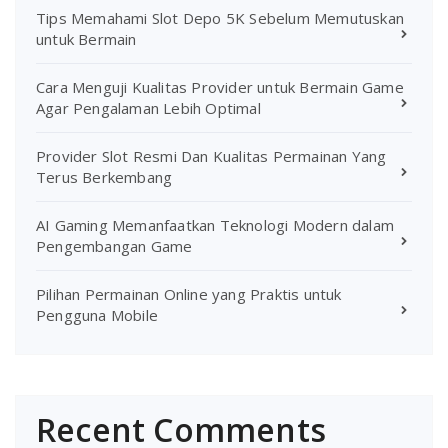
Tips Memahami Slot Depo 5K Sebelum Memutuskan
untuk Bermain
Cara Menguji Kualitas Provider untuk Bermain Game
Agar Pengalaman Lebih Optimal
Provider Slot Resmi Dan Kualitas Permainan Yang
Terus Berkembang
AI Gaming Memanfaatkan Teknologi Modern dalam
Pengembangan Game
Pilihan Permainan Online yang Praktis untuk
Pengguna Mobile
Recent Comments