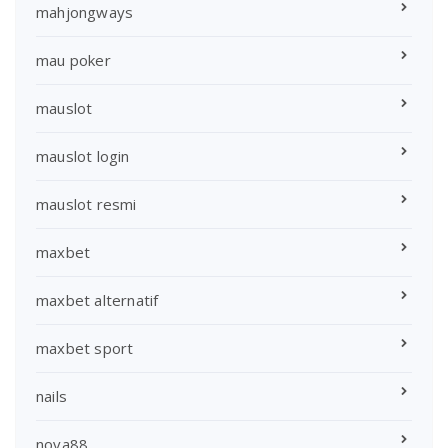
mahjongways
mau poker
mauslot
mauslot login
mauslot resmi
maxbet
maxbet alternatif
maxbet sport
nails
nova88