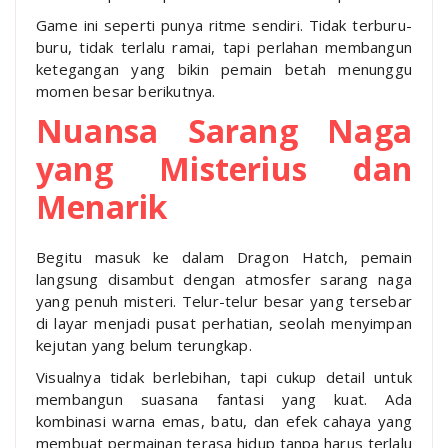
Game ini seperti punya ritme sendiri. Tidak terburu-
buru, tidak terlalu ramai, tapi perlahan membangun
ketegangan yang bikin pemain betah menunggu
momen besar berikutnya.
Nuansa Sarang Naga
yang Misterius dan
Menarik
Begitu masuk ke dalam
Dragon Hatch
, pemain
langsung disambut dengan atmosfer sarang naga
yang penuh misteri. Telur-telur besar yang tersebar
di layar menjadi pusat perhatian, seolah menyimpan
kejutan yang belum terungkap.
Visualnya tidak berlebihan, tapi cukup detail untuk
membangun suasana fantasi yang kuat. Ada
kombinasi warna emas, batu, dan efek cahaya yang
membuat permainan terasa hidup tanpa harus terlalu