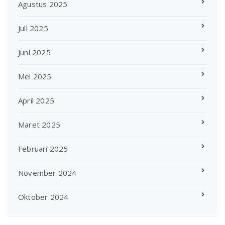
Agustus 2025
Juli 2025
Juni 2025
Mei 2025
April 2025
Maret 2025
Februari 2025
November 2024
Oktober 2024