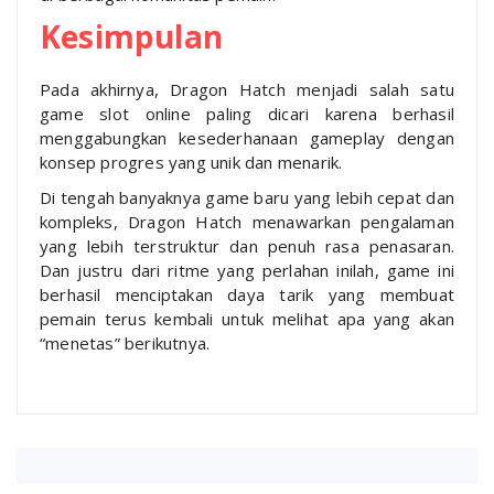
Kesimpulan
Pada akhirnya,
Dragon Hatch
menjadi salah satu
game slot online paling dicari karena berhasil
menggabungkan kesederhanaan gameplay dengan
konsep progres yang unik dan menarik.
Di tengah banyaknya game baru yang lebih cepat dan
kompleks, Dragon Hatch menawarkan pengalaman
yang lebih terstruktur dan penuh rasa penasaran.
Dan justru dari ritme yang perlahan inilah, game ini
berhasil menciptakan daya tarik yang membuat
pemain terus kembali untuk melihat apa yang akan
“menetas” berikutnya.