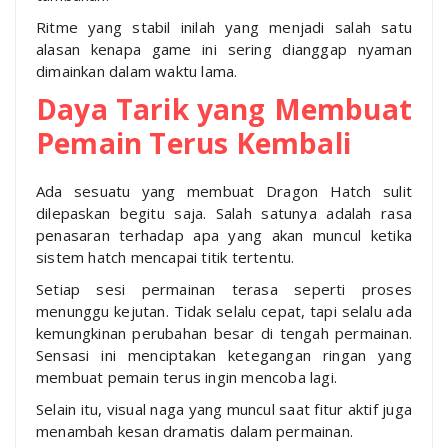
Ritme yang stabil inilah yang menjadi salah satu
alasan kenapa game ini sering dianggap nyaman
dimainkan dalam waktu lama.
Daya Tarik yang Membuat
Pemain Terus Kembali
Ada sesuatu yang membuat
Dragon Hatch
sulit
dilepaskan begitu saja. Salah satunya adalah rasa
penasaran terhadap apa yang akan muncul ketika
sistem hatch mencapai titik tertentu.
Setiap sesi permainan terasa seperti proses
menunggu kejutan. Tidak selalu cepat, tapi selalu ada
kemungkinan perubahan besar di tengah permainan.
Sensasi ini menciptakan ketegangan ringan yang
membuat pemain terus ingin mencoba lagi.
Selain itu, visual naga yang muncul saat fitur aktif juga
menambah kesan dramatis dalam permainan.