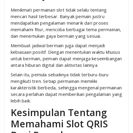
Menikmati permainan slot tidak selalu tentang
mencari hasil terbesar. Banyak pemain justru
mendapatkan pengalaman menarik dari proses
memahami fitur, mencoba berbagai tema permainan,
dan menemukan gaya bermain yang sesuai.
Membuat jadwal bermain juga dapat menjadi
kebiasaan positif. Dengan menentukan waktu khusus
untuk bermain, pemain dapat menjaga keseimbangan
antara hiburan digital dan aktivitas lainnya.
Selain itu, pemula sebaiknya tidak terburu-buru
mengikuti tren. Setiap permainan memiliki
karakteristik berbeda, sehingga mengenal permainan
secara perlahan dapat memberikan pengalaman yang
lebih baik.
Kesimpulan Tentang
Memahami Slot QRIS