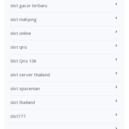
slot gacor terbaru
slot mahjong
slot online
slot qris
Slot Qris 10k
slot server thailand
slot spaceman
slot thailand
slot777