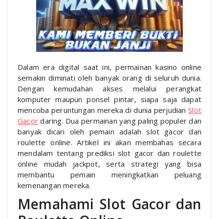
Dalam era digital saat ini, permainan kasino online
semakin diminati oleh banyak orang di seluruh dunia.
Dengan kemudahan akses melalui perangkat
komputer maupun ponsel pintar, siapa saja dapat
mencoba peruntungan mereka di dunia perjudian
Slot
Gacor
daring. Dua permainan yang paling populer dan
banyak dicari oleh pemain adalah slot gacor dan
roulette online. Artikel ini akan membahas secara
mendalam tentang prediksi slot gacor dan roulette
online mudah jackpot, serta strategi yang bisa
membantu pemain meningkatkan peluang
kemenangan mereka.
Memahami Slot Gacor dan