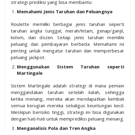
strategi prediksi yang bisa membantu:
Memahami Jenis Taruhan dan Peluangnya
Roulette memiliki berbagai jenis taruhan seperti
taruhan angka tunggal, merah/hitam, genap/ganjil,
kolom, dan dozen. Setiap jenis taruhan memiliki
peluang dan pembayaran berbeda. Memahami ini
penting untuk mengatur taruhan dan memperbesar
peluang jackpot.
Menggunakan Sistem Taruhan seperti
Martingale
Sistem Martingale adalah strategi di mana pemain
menggandakan taruhan setelah kalah, sehingga
ketika menang, mereka akan mendapatkan kembali
semua kerugian mereka sekaligus keuntungan kecil.
Meskipun berisiko tinggi, strategi ini bisa digunakan
dengan hati-hati untuk memprediksi peluang menang.
Menganalisis Pola dan Tren Angka