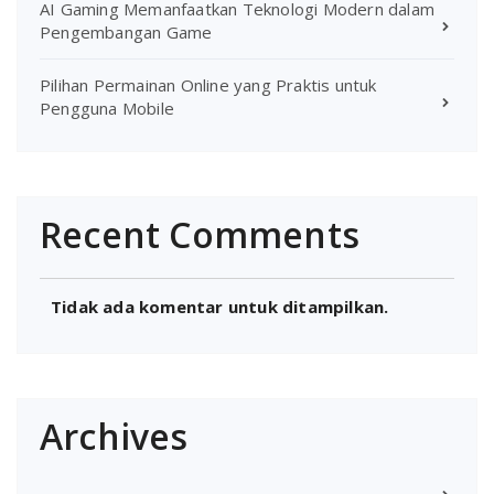
AI Gaming Memanfaatkan Teknologi Modern dalam
Pengembangan Game
Pilihan Permainan Online yang Praktis untuk
Pengguna Mobile
Recent Comments
Tidak ada komentar untuk ditampilkan.
Archives