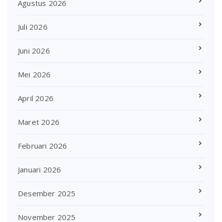
Agustus 2026
Juli 2026
Juni 2026
Mei 2026
April 2026
Maret 2026
Februari 2026
Januari 2026
Desember 2025
November 2025