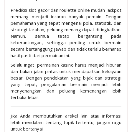
Prediksi slot gacor dan roulette online mudah jackpot
memang menjadi incaran banyak pemain. Dengan
pemahaman yang tepat mengenai pola, statistik, dan
strategi taruhan, peluang menang dapat ditingkatkan.
Namun, semua tetap bergantung pada
keberuntungan, sehingga penting untuk bermain
secara bertanggung jawab dan tidak terlalu berharap
hasil pasti dari permainan ini.
Selalu ingat, permainan kasino harus menjadi hiburan
dan bukan jalan pintas untuk mendapatkan kekayaan
besar. Dengan pendekatan yang bijak dan strategi
yang tepat, pengalaman bermain menjadi lebih
menyenangkan dan peluang kemenangan lebih
terbuka lebar.
Jika Anda membutuhkan artikel lain atau informasi
lebih mendalam tentang topik tertentu, jangan ragu
untuk bertanya!