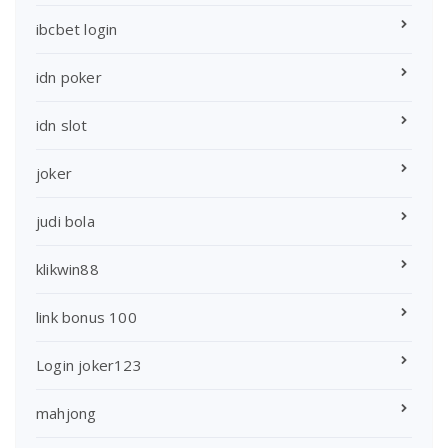
ibcbet login
idn poker
idn slot
joker
judi bola
klikwin88
link bonus 100
Login joker123
mahjong