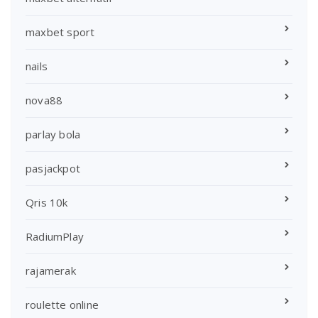
maxbet sport
nails
nova88
parlay bola
pasjackpot
Qris 10k
RadiumPlay
rajamerak
roulette online