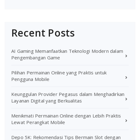
Recent Posts
AI Gaming Memanfaatkan Teknologi Modern dalam
Pengembangan Game
Pilihan Permainan Online yang Praktis untuk
Pengguna Mobile
Keunggulan Provider Pegasus dalam Menghadirkan
Layanan Digital yang Berkualitas
Menikmati Permainan Online dengan Lebih Praktis
Lewat Perangkat Mobile
Depo 5K: Rekomendasi Tips Bermain Slot dengan