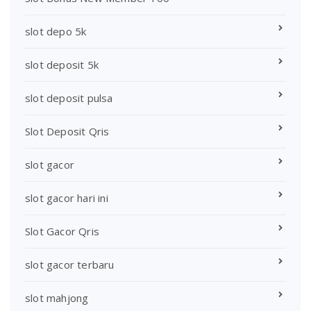
slot depo 5k
slot deposit 5k
slot deposit pulsa
Slot Deposit Qris
slot gacor
slot gacor hari ini
Slot Gacor Qris
slot gacor terbaru
slot mahjong