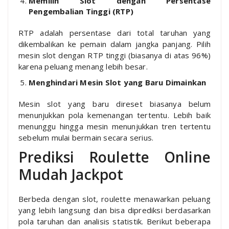
Memilih Slot dengan Persentase
Pengembalian Tinggi (RTP)
RTP adalah persentase dari total taruhan yang
dikembalikan ke pemain dalam jangka panjang. Pilih
mesin slot dengan RTP tinggi (biasanya di atas 96%)
karena peluang menang lebih besar.
Menghindari Mesin Slot yang Baru Dimainkan
Mesin slot yang baru direset biasanya belum
menunjukkan pola kemenangan tertentu. Lebih baik
menunggu hingga mesin menunjukkan tren tertentu
sebelum mulai bermain secara serius.
Prediksi Roulette Online
Mudah Jackpot
Berbeda dengan slot, roulette menawarkan peluang
yang lebih langsung dan bisa diprediksi berdasarkan
pola taruhan dan analisis statistik. Berikut beberapa