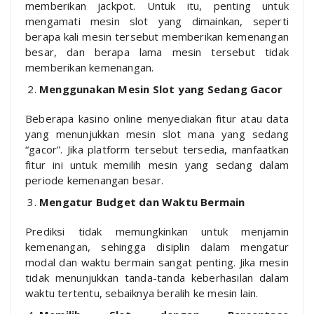
memberikan jackpot. Untuk itu, penting untuk
mengamati mesin slot yang dimainkan, seperti
berapa kali mesin tersebut memberikan kemenangan
besar, dan berapa lama mesin tersebut tidak
memberikan kemenangan.
Menggunakan Mesin Slot yang Sedang Gacor
Beberapa kasino online menyediakan fitur atau data
yang menunjukkan mesin slot mana yang sedang
“gacor”. Jika platform tersebut tersedia, manfaatkan
fitur ini untuk memilih mesin yang sedang dalam
periode kemenangan besar.
Mengatur Budget dan Waktu Bermain
Prediksi tidak memungkinkan untuk menjamin
kemenangan, sehingga disiplin dalam mengatur
modal dan waktu bermain sangat penting. Jika mesin
tidak menunjukkan tanda-tanda keberhasilan dalam
waktu tertentu, sebaiknya beralih ke mesin lain.