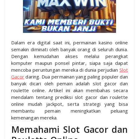
Dalam era digital saat ini, permainan kasino online
semakin diminati oleh banyak orang di seluruh dunia.
Dengan kemudahan akses melalui perangkat
komputer maupun ponsel pintar, siapa saja dapat
mencoba peruntungan mereka di dunia perjudian
Slot
Gacor
daring. Dua permainan yang paling populer dan
banyak dicari oleh pemain adalah slot gacor dan
roulette online. Artikel ini akan membahas secara
mendalam tentang prediksi slot gacor dan roulette
online mudah jackpot, serta strategi yang bisa
membantu pemain meningkatkan peluang
kemenangan mereka.
Memahami Slot Gacor dan