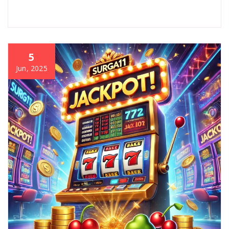
5
Jun, 2025