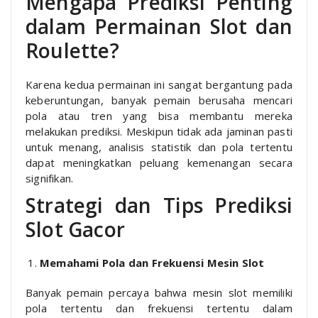
Mengapa Prediksi Penting
dalam Permainan Slot dan
Roulette?
Karena kedua permainan ini sangat bergantung pada
keberuntungan, banyak pemain berusaha mencari
pola atau tren yang bisa membantu mereka
melakukan prediksi. Meskipun tidak ada jaminan pasti
untuk menang, analisis statistik dan pola tertentu
dapat meningkatkan peluang kemenangan secara
signifikan.
Strategi dan Tips Prediksi
Slot Gacor
Memahami Pola dan Frekuensi Mesin Slot
Banyak pemain percaya bahwa mesin slot memiliki
pola tertentu dan frekuensi tertentu dalam