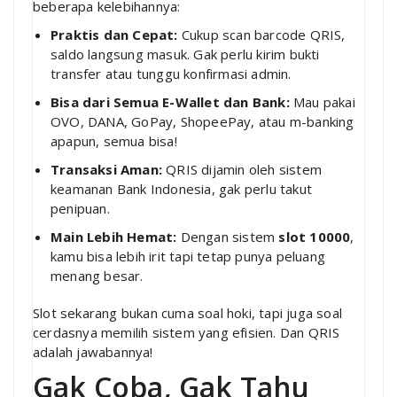
beberapa kelebihannya:
Praktis dan Cepat:
Cukup scan barcode QRIS,
saldo langsung masuk. Gak perlu kirim bukti
transfer atau tunggu konfirmasi admin.
Bisa dari Semua E-Wallet dan Bank:
Mau pakai
OVO, DANA, GoPay, ShopeePay, atau m-banking
apapun, semua bisa!
Transaksi Aman:
QRIS dijamin oleh sistem
keamanan Bank Indonesia, gak perlu takut
penipuan.
Main Lebih Hemat:
Dengan sistem
slot 10000
,
kamu bisa lebih irit tapi tetap punya peluang
menang besar.
Slot sekarang bukan cuma soal hoki, tapi juga soal
cerdasnya memilih sistem yang efisien. Dan QRIS
adalah jawabannya!
Gak Coba, Gak Tahu