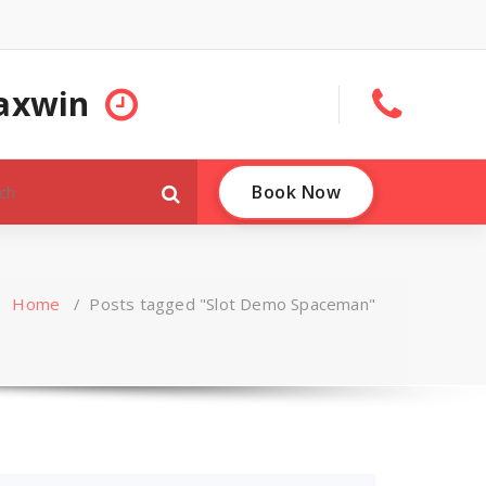
axwin
Book Now
Home
/
Posts tagged "Slot Demo Spaceman"