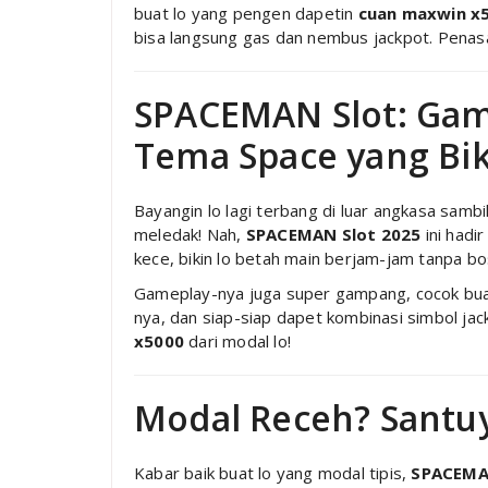
buat lo yang pengen dapetin
cuan maxwin x
bisa langsung gas dan nembus jackpot. Penasa
SPACEMAN Slot: Gam
Tema Space yang Bik
Bayangin lo lagi terbang di luar angkasa sambi
meledak! Nah,
SPACEMAN Slot 2025
ini hadi
kece, bikin lo betah main berjam-jam tanpa bo
Gameplay-nya juga super gampang, cocok buat
nya, dan siap-siap dapet kombinasi simbol jac
x5000
dari modal lo!
Modal Receh? Santuy,
Kabar baik buat lo yang modal tipis,
SPACEMA