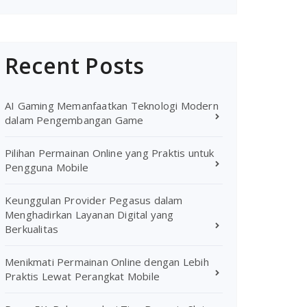
Recent Posts
AI Gaming Memanfaatkan Teknologi Modern
dalam Pengembangan Game
Pilihan Permainan Online yang Praktis untuk
Pengguna Mobile
Keunggulan Provider Pegasus dalam
Menghadirkan Layanan Digital yang
Berkualitas
Menikmati Permainan Online dengan Lebih
Praktis Lewat Perangkat Mobile