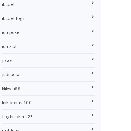
ibcbet
ibcbet login
idn poker
idn slot
joker
judi bola
klikwin88
link bonus 100
Login joker123
mahjong