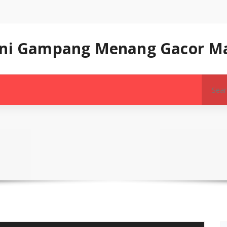
 Ini Gampang Menang Gacor M
Search
for: