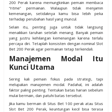
200 Perak karena memungkinkan pemain membaca
“ritme” permainan. Walaupun tidak menjamin
kemenangan, setidaknya kamu bisa lebih peka
terhadap perubahan hasil yang muncul.
Selain itu, penting juga untuk tidak langsung
menaikkan taruhan setelah menang. Banyak pemain
yang justru kehilangan kemenangan karena terlalu
percaya diri. Tetaplah konsisten dengan nominal Slot
Bet 200 Perak agar permainan tetap terkendali.
Manajemen Modal Itu
Kunci Utama
Sering kali pemain fokus pada strategi, tapi
melupakan manajemen modal. Padahal, ini adalah
faktor paling penting. Tentukan batas harian sebelum
mulai bermain, dan patuhi batas tersebut.
Jika kamu bermain di Situs Bet 100 perak atau Situs
Slot Bet 200 Perak, keuntungan kecil bisa terasa