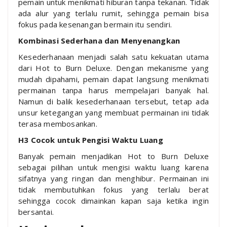
pemain untuk menikmati hiburan tanpa tekanan. Tidak
ada alur yang terlalu rumit, sehingga pemain bisa
fokus pada kesenangan bermain itu sendiri.
Kombinasi Sederhana dan Menyenangkan
Kesederhanaan menjadi salah satu kekuatan utama
dari Hot to Burn Deluxe. Dengan mekanisme yang
mudah dipahami, pemain dapat langsung menikmati
permainan tanpa harus mempelajari banyak hal.
Namun di balik kesederhanaan tersebut, tetap ada
unsur ketegangan yang membuat permainan ini tidak
terasa membosankan.
H3 Cocok untuk Pengisi Waktu Luang
Banyak pemain menjadikan Hot to Burn Deluxe
sebagai pilihan untuk mengisi waktu luang karena
sifatnya yang ringan dan menghibur. Permainan ini
tidak membutuhkan fokus yang terlalu berat
sehingga cocok dimainkan kapan saja ketika ingin
bersantai.