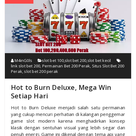
M4inG0ls
slot bet 100
,
slot bet 200
,
slot bet kecil
link slot bet 200
,
Permainan Bet 200 Perak
,
Situs Slot Bet 200
Perak
,
slot bet 200 perak
Hot to Burn Deluxe, Mega Win
Setiap Hari
Hot to Burn Deluxe menjadi salah satu permainan
yang cukup mencuri perhatian di kalangan penggemar
game slot modern karena menghadirkan konsep
klasik dengan sentuhan visual yang lebih segar dan
penuh energi. Game ini dikenal dengan tema api yang