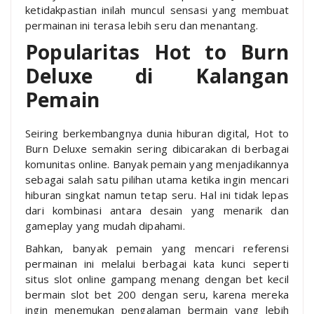
ketidakpastian inilah muncul sensasi yang membuat
permainan ini terasa lebih seru dan menantang.
Popularitas Hot to Burn
Deluxe di Kalangan
Pemain
Seiring berkembangnya dunia hiburan digital, Hot to
Burn Deluxe semakin sering dibicarakan di berbagai
komunitas online. Banyak pemain yang menjadikannya
sebagai salah satu pilihan utama ketika ingin mencari
hiburan singkat namun tetap seru. Hal ini tidak lepas
dari kombinasi antara desain yang menarik dan
gameplay yang mudah dipahami.
Bahkan, banyak pemain yang mencari referensi
permainan ini melalui berbagai kata kunci seperti
situs slot online gampang menang dengan bet kecil
bermain slot bet 200 dengan seru, karena mereka
ingin menemukan pengalaman bermain yang lebih