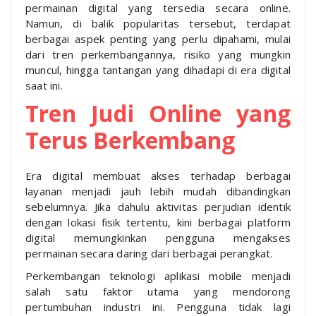
permainan digital yang tersedia secara online.
Namun, di balik popularitas tersebut, terdapat
berbagai aspek penting yang perlu dipahami, mulai
dari tren perkembangannya, risiko yang mungkin
muncul, hingga tantangan yang dihadapi di era digital
saat ini.
Tren Judi Online yang
Terus Berkembang
Era digital membuat akses terhadap berbagai
layanan menjadi jauh lebih mudah dibandingkan
sebelumnya. Jika dahulu aktivitas perjudian identik
dengan lokasi fisik tertentu, kini berbagai platform
digital memungkinkan pengguna mengakses
permainan secara daring dari berbagai perangkat.
Perkembangan teknologi aplikasi mobile menjadi
salah satu faktor utama yang mendorong
pertumbuhan industri ini. Pengguna tidak lagi