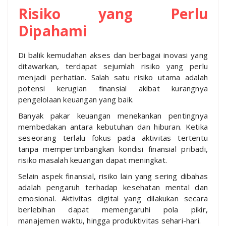
Risiko yang Perlu
Dipahami
Di balik kemudahan akses dan berbagai inovasi yang
ditawarkan, terdapat sejumlah risiko yang perlu
menjadi perhatian. Salah satu risiko utama adalah
potensi kerugian finansial akibat kurangnya
pengelolaan keuangan yang baik.
Banyak pakar keuangan menekankan pentingnya
membedakan antara kebutuhan dan hiburan. Ketika
seseorang terlalu fokus pada aktivitas tertentu
tanpa mempertimbangkan kondisi finansial pribadi,
risiko masalah keuangan dapat meningkat.
Selain aspek finansial, risiko lain yang sering dibahas
adalah pengaruh terhadap kesehatan mental dan
emosional. Aktivitas digital yang dilakukan secara
berlebihan dapat memengaruhi pola pikir,
manajemen waktu, hingga produktivitas sehari-hari.