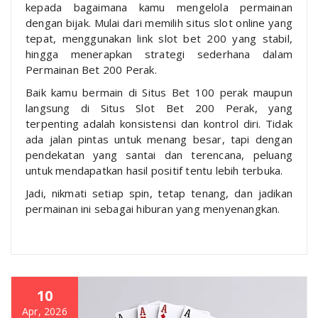
kepada bagaimana kamu mengelola permainan
dengan bijak. Mulai dari memilih situs slot online yang
tepat, menggunakan link slot bet 200 yang stabil,
hingga menerapkan strategi sederhana dalam
Permainan Bet 200 Perak.
Baik kamu bermain di Situs Bet 100 perak maupun
langsung di Situs Slot Bet 200 Perak, yang
terpenting adalah konsistensi dan kontrol diri. Tidak
ada jalan pintas untuk menang besar, tapi dengan
pendekatan yang santai dan terencana, peluang
untuk mendapatkan hasil positif tentu lebih terbuka.
Jadi, nikmati setiap spin, tetap tenang, dan jadikan
permainan ini sebagai hiburan yang menyenangkan.
10
Apr, 2026