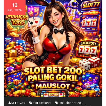
12
Jun, 2026
M4inG0ls
slot bet kecil
link slot bet 200
,