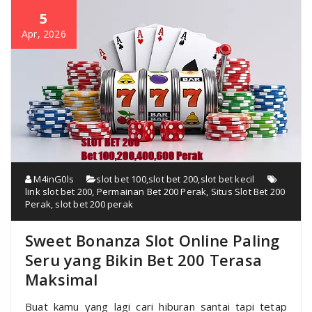
5
Apr, 2026
M4inG0ls
slot bet 100
,
slot bet 200
,
slot bet kecil
link slot bet 200
,
Permainan Bet 200 Perak
,
Situs Slot Bet 200
Perak
,
slot bet 200 perak
Sweet Bonanza Slot Online Paling
Seru yang Bikin Bet 200 Terasa
Maksimal
Buat kamu yang lagi cari hiburan santai tapi tetap