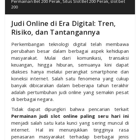
Permainan Bet 200 Perak
,
Situs Slot Bet 200 Perak
,
slot bet
200
Judi Online di Era Digital: Tren,
Risiko, dan Tantangannya
Perkembangan teknologi digital telah membawa
perubahan besar dalam berbagai aspek kehidupan
masyarakat. Mulai dari komunikasi, transaksi
keuangan, hingga hiburan, semuanya kini dapat
diakses hanya melalui perangkat smartphone dan
koneksi internet. Salah satu fenomena yang cukup
banyak dibicarakan dalam beberapa tahun terakhir
adalah pertumbuhan judi online yang semakin pesat
di berbagai negara.
Tidak dapat dipungkiri bahwa pencarian terkait
Permainan judi slot online paling seru hari ini
menjadi salah satu kata kunci yang sering muncul di
internet. Hal ini menunjukkan tingginya rasa
penasaran masyarakat terhadap berbagai jenis