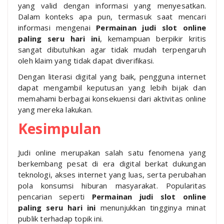
yang valid dengan informasi yang menyesatkan.
Dalam konteks apa pun, termasuk saat mencari
informasi mengenai
Permainan judi slot online
paling seru hari ini
, kemampuan berpikir kritis
sangat dibutuhkan agar tidak mudah terpengaruh
oleh klaim yang tidak dapat diverifikasi.
Dengan literasi digital yang baik, pengguna internet
dapat mengambil keputusan yang lebih bijak dan
memahami berbagai konsekuensi dari aktivitas online
yang mereka lakukan.
Kesimpulan
Judi online merupakan salah satu fenomena yang
berkembang pesat di era digital berkat dukungan
teknologi, akses internet yang luas, serta perubahan
pola konsumsi hiburan masyarakat. Popularitas
pencarian seperti
Permainan judi slot online
paling seru hari ini
menunjukkan tingginya minat
publik terhadap topik ini.