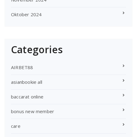
Oktober 2024
Categories
AIRBET88
asianbookie all
baccarat online
bonus new member
care