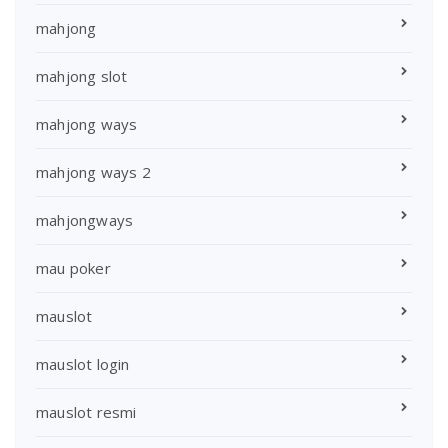
mahjong
mahjong slot
mahjong ways
mahjong ways 2
mahjongways
mau poker
mauslot
mauslot login
mauslot resmi