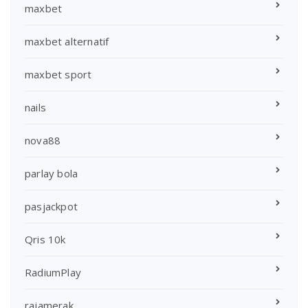
maxbet
maxbet alternatif
maxbet sport
nails
nova88
parlay bola
pasjackpot
Qris 10k
RadiumPlay
rajamerak