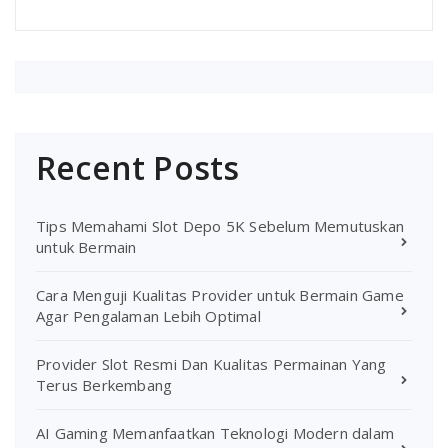
Recent Posts
Tips Memahami Slot Depo 5K Sebelum Memutuskan
untuk Bermain
Cara Menguji Kualitas Provider untuk Bermain Game
Agar Pengalaman Lebih Optimal
Provider Slot Resmi Dan Kualitas Permainan Yang
Terus Berkembang
AI Gaming Memanfaatkan Teknologi Modern dalam