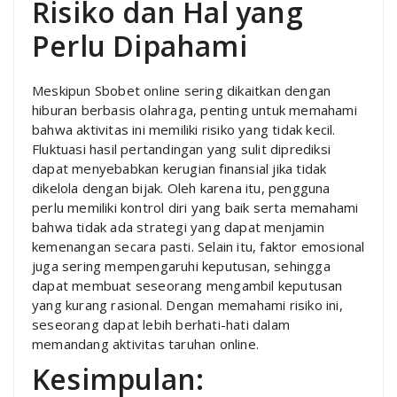
Risiko dan Hal yang
Perlu Dipahami
Meskipun Sbobet online sering dikaitkan dengan
hiburan berbasis olahraga, penting untuk memahami
bahwa aktivitas ini memiliki risiko yang tidak kecil.
Fluktuasi hasil pertandingan yang sulit diprediksi
dapat menyebabkan kerugian finansial jika tidak
dikelola dengan bijak. Oleh karena itu, pengguna
perlu memiliki kontrol diri yang baik serta memahami
bahwa tidak ada strategi yang dapat menjamin
kemenangan secara pasti. Selain itu, faktor emosional
juga sering mempengaruhi keputusan, sehingga
dapat membuat seseorang mengambil keputusan
yang kurang rasional. Dengan memahami risiko ini,
seseorang dapat lebih berhati-hati dalam
memandang aktivitas taruhan online.
Kesimpulan: