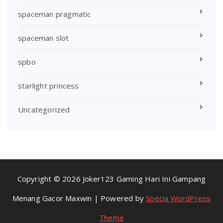
spaceman pragmatic
spaceman slot
spbo
starlight princess
Uncategorized
Copyright © 2026 Joker123 Gaming Hari Ini Gampang
Menang Gacor Maxwin | Powered by
Specia WordPress
Theme