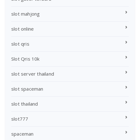
slot mahjong
slot online
slot qris
Slot Qris 10k
slot server thailand
slot spaceman
slot thailand
slot777
spaceman