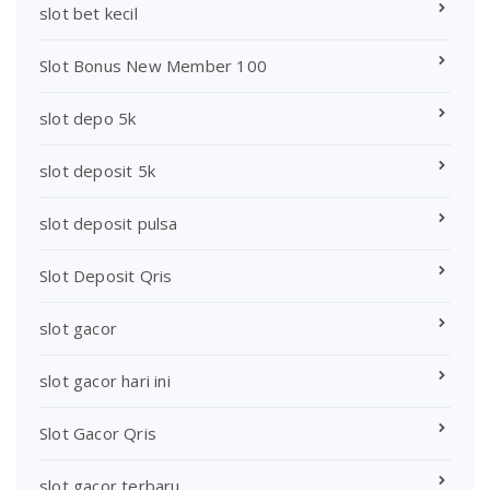
slot bet kecil
Slot Bonus New Member 100
slot depo 5k
slot deposit 5k
slot deposit pulsa
Slot Deposit Qris
slot gacor
slot gacor hari ini
Slot Gacor Qris
slot gacor terbaru