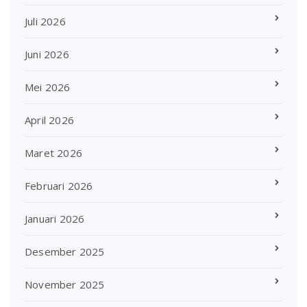
Juli 2026
Juni 2026
Mei 2026
April 2026
Maret 2026
Februari 2026
Januari 2026
Desember 2025
November 2025