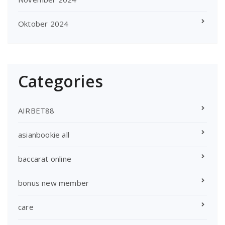
Oktober 2024
Categories
AIRBET88
asianbookie all
baccarat online
bonus new member
care