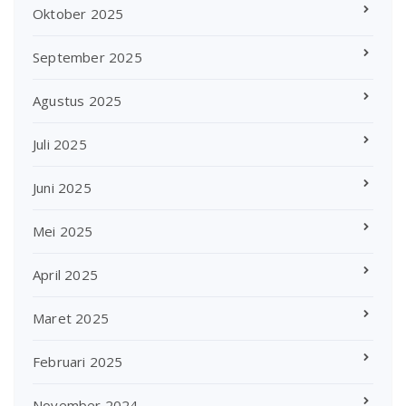
Oktober 2025
September 2025
Agustus 2025
Juli 2025
Juni 2025
Mei 2025
April 2025
Maret 2025
Februari 2025
November 2024