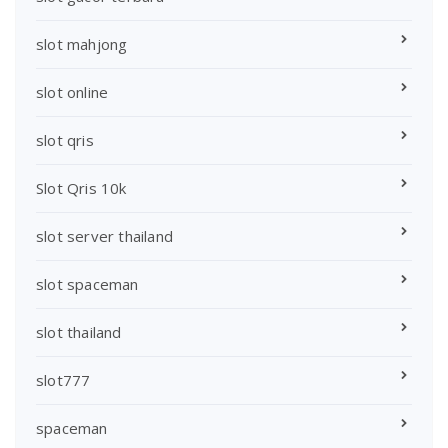
slot mahjong
slot online
slot qris
Slot Qris 10k
slot server thailand
slot spaceman
slot thailand
slot777
spaceman