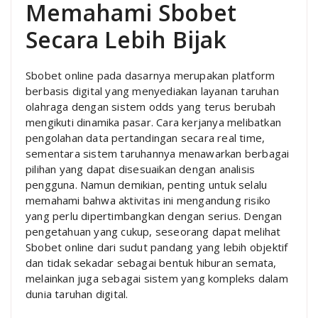
Memahami Sbobet
Secara Lebih Bijak
Sbobet online pada dasarnya merupakan platform
berbasis digital yang menyediakan layanan taruhan
olahraga dengan sistem odds yang terus berubah
mengikuti dinamika pasar. Cara kerjanya melibatkan
pengolahan data pertandingan secara real time,
sementara sistem taruhannya menawarkan berbagai
pilihan yang dapat disesuaikan dengan analisis
pengguna. Namun demikian, penting untuk selalu
memahami bahwa aktivitas ini mengandung risiko
yang perlu dipertimbangkan dengan serius. Dengan
pengetahuan yang cukup, seseorang dapat melihat
Sbobet online dari sudut pandang yang lebih objektif
dan tidak sekadar sebagai bentuk hiburan semata,
melainkan juga sebagai sistem yang kompleks dalam
dunia taruhan digital.