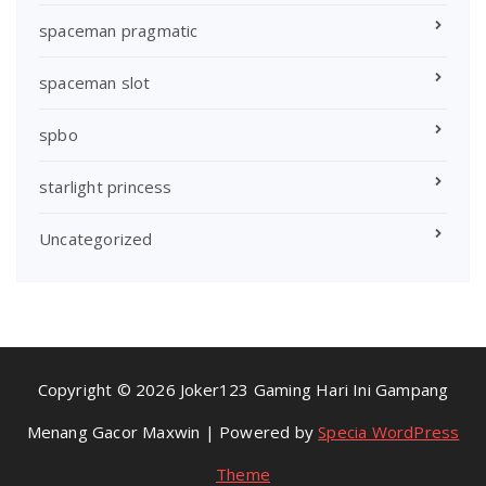
spaceman pragmatic
spaceman slot
spbo
starlight princess
Uncategorized
Copyright © 2026 Joker123 Gaming Hari Ini Gampang
Menang Gacor Maxwin | Powered by
Specia WordPress
Theme