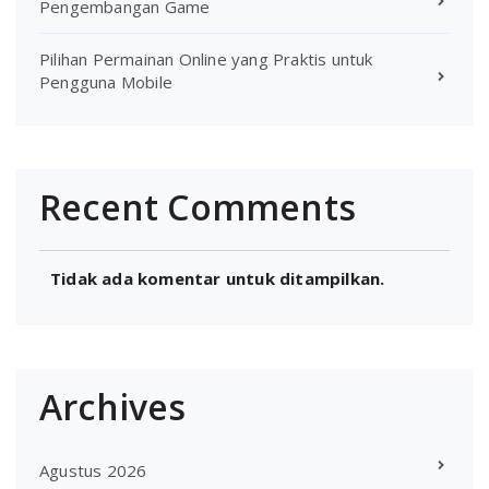
Pengembangan Game
Pilihan Permainan Online yang Praktis untuk
Pengguna Mobile
Recent Comments
Tidak ada komentar untuk ditampilkan.
Archives
Agustus 2026