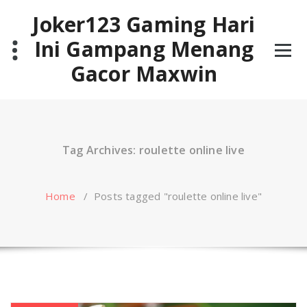
Skip
Joker123 Gaming Hari
to
content
Ini Gampang Menang
Gacor Maxwin
Tag Archives: roulette online live
Home
/
Posts tagged "roulette online live"