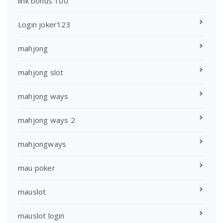
link bonus 100
Login joker123
mahjong
mahjong slot
mahjong ways
mahjong ways 2
mahjongways
mau poker
mauslot
mauslot login