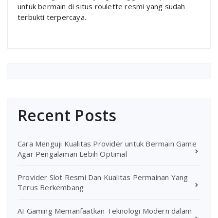
untuk bermain di situs roulette resmi yang sudah
terbukti terpercaya.
Recent Posts
Cara Menguji Kualitas Provider untuk Bermain Game
Agar Pengalaman Lebih Optimal
Provider Slot Resmi Dan Kualitas Permainan Yang
Terus Berkembang
AI Gaming Memanfaatkan Teknologi Modern dalam