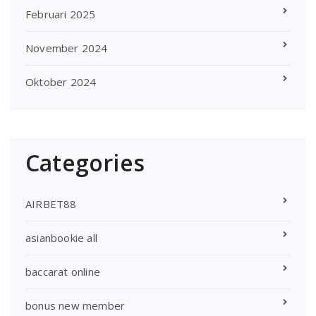
Februari 2025
November 2024
Oktober 2024
Categories
AIRBET88
asianbookie all
baccarat online
bonus new member