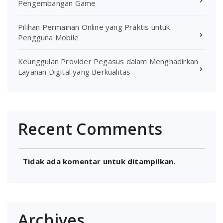
Pengembangan Game
Pilihan Permainan Online yang Praktis untuk
Pengguna Mobile
Keunggulan Provider Pegasus dalam Menghadirkan
Layanan Digital yang Berkualitas
Recent Comments
Tidak ada komentar untuk ditampilkan.
Archives