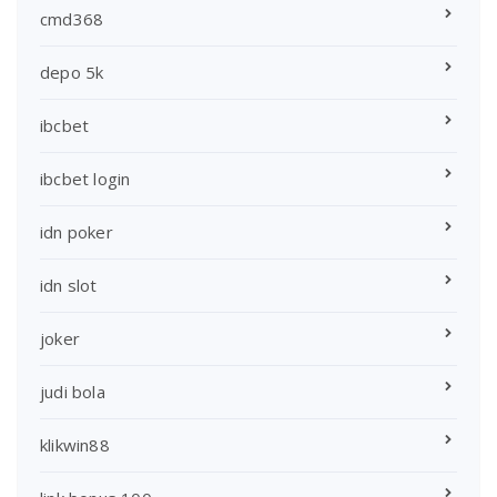
cmd368
depo 5k
ibcbet
ibcbet login
idn poker
idn slot
joker
judi bola
klikwin88