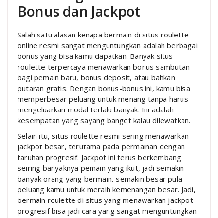
Bonus dan Jackpot
Salah satu alasan kenapa bermain di situs roulette
online resmi sangat menguntungkan adalah berbagai
bonus yang bisa kamu dapatkan. Banyak situs
roulette terpercaya menawarkan bonus sambutan
bagi pemain baru, bonus deposit, atau bahkan
putaran gratis. Dengan bonus-bonus ini, kamu bisa
memperbesar peluang untuk menang tanpa harus
mengeluarkan modal terlalu banyak. Ini adalah
kesempatan yang sayang banget kalau dilewatkan.
Selain itu, situs roulette resmi sering menawarkan
jackpot besar, terutama pada permainan dengan
taruhan progresif. Jackpot ini terus berkembang
seiring banyaknya pemain yang ikut, jadi semakin
banyak orang yang bermain, semakin besar pula
peluang kamu untuk meraih kemenangan besar. Jadi,
bermain roulette di situs yang menawarkan jackpot
progresif bisa jadi cara yang sangat menguntungkan