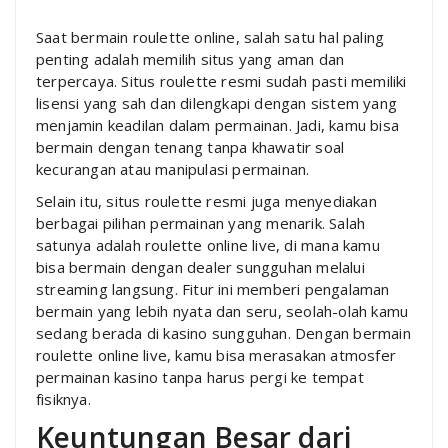
Saat bermain roulette online, salah satu hal paling
penting adalah memilih situs yang aman dan
terpercaya. Situs roulette resmi sudah pasti memiliki
lisensi yang sah dan dilengkapi dengan sistem yang
menjamin keadilan dalam permainan. Jadi, kamu bisa
bermain dengan tenang tanpa khawatir soal
kecurangan atau manipulasi permainan.
Selain itu, situs roulette resmi juga menyediakan
berbagai pilihan permainan yang menarik. Salah
satunya adalah roulette online live, di mana kamu
bisa bermain dengan dealer sungguhan melalui
streaming langsung. Fitur ini memberi pengalaman
bermain yang lebih nyata dan seru, seolah-olah kamu
sedang berada di kasino sungguhan. Dengan bermain
roulette online live, kamu bisa merasakan atmosfer
permainan kasino tanpa harus pergi ke tempat
fisiknya.
Keuntungan Besar dari