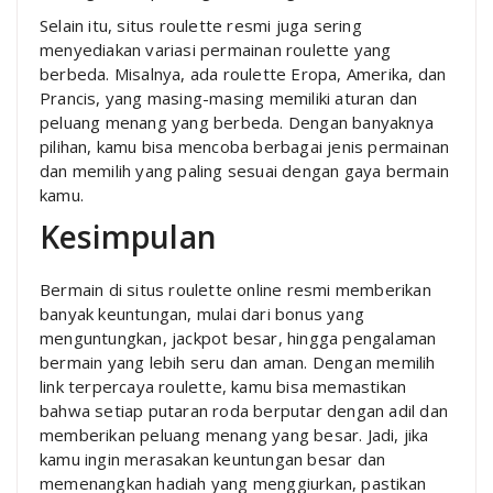
Selain itu, situs roulette resmi juga sering
menyediakan variasi permainan roulette yang
berbeda. Misalnya, ada roulette Eropa, Amerika, dan
Prancis, yang masing-masing memiliki aturan dan
peluang menang yang berbeda. Dengan banyaknya
pilihan, kamu bisa mencoba berbagai jenis permainan
dan memilih yang paling sesuai dengan gaya bermain
kamu.
Kesimpulan
Bermain di situs roulette online resmi memberikan
banyak keuntungan, mulai dari bonus yang
menguntungkan, jackpot besar, hingga pengalaman
bermain yang lebih seru dan aman. Dengan memilih
link terpercaya roulette, kamu bisa memastikan
bahwa setiap putaran roda berputar dengan adil dan
memberikan peluang menang yang besar. Jadi, jika
kamu ingin merasakan keuntungan besar dan
memenangkan hadiah yang menggiurkan, pastikan