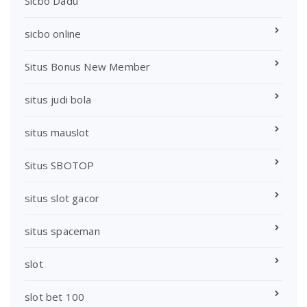
Sicbo Dadu
sicbo online
Situs Bonus New Member
situs judi bola
situs mauslot
Situs SBOTOP
situs slot gacor
situs spaceman
slot
slot bet 100