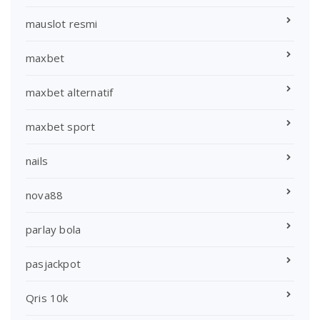
mauslot resmi
maxbet
maxbet alternatif
maxbet sport
nails
nova88
parlay bola
pasjackpot
Qris 10k