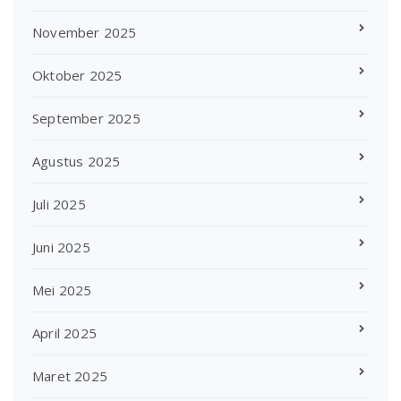
November 2025
Oktober 2025
September 2025
Agustus 2025
Juli 2025
Juni 2025
Mei 2025
April 2025
Maret 2025