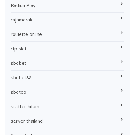
RadiumPlay
rajamerak
roulette online
rtp slot
sbobet
sbobet88
sbotop
scatter hitam
server thailand