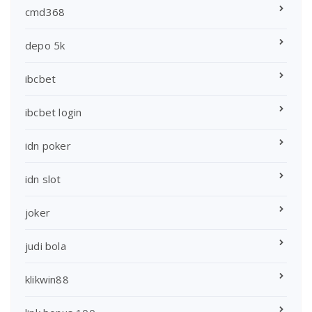
cmd368
depo 5k
ibcbet
ibcbet login
idn poker
idn slot
joker
judi bola
klikwin88