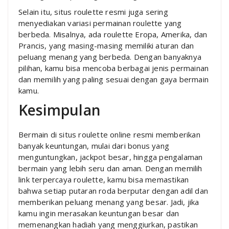
Selain itu, situs roulette resmi juga sering
menyediakan variasi permainan roulette yang
berbeda. Misalnya, ada roulette Eropa, Amerika, dan
Prancis, yang masing-masing memiliki aturan dan
peluang menang yang berbeda. Dengan banyaknya
pilihan, kamu bisa mencoba berbagai jenis permainan
dan memilih yang paling sesuai dengan gaya bermain
kamu.
Kesimpulan
Bermain di situs roulette online resmi memberikan
banyak keuntungan, mulai dari bonus yang
menguntungkan, jackpot besar, hingga pengalaman
bermain yang lebih seru dan aman. Dengan memilih
link terpercaya roulette, kamu bisa memastikan
bahwa setiap putaran roda berputar dengan adil dan
memberikan peluang menang yang besar. Jadi, jika
kamu ingin merasakan keuntungan besar dan
memenangkan hadiah yang menggiurkan, pastikan