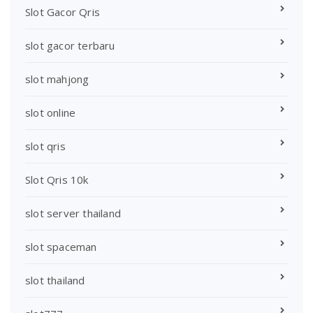
Slot Gacor Qris
slot gacor terbaru
slot mahjong
slot online
slot qris
Slot Qris 10k
slot server thailand
slot spaceman
slot thailand