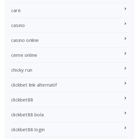
care
casino
casino online
ceme online
chicky run
clickbet link alternatif
clickbet88
clickbet88 bola
clickbet88 login