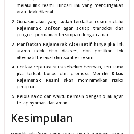
melalui link resmi. Hindari link yang mencurigakan
atau tidak dikenal.
Gunakan akun yang sudah terdaftar resmi melalui
Rajamerak Daftar
agar setiap transaksi dan
progres permainan tersimpan dengan aman.
Manfaatkan
Rajamerak Alternatif
hanya jika link
utama tidak bisa diakses, dan pastikan link
alternatif berasal dari sumber resmi.
Periksa reputasi situs sebelum bermain, terutama
jika terkait bonus dan promosi. Memilih
Situs
Rajamerak Resmi
akan meminimalkan risiko
penipuan.
Kelola saldo dan waktu bermain dengan bijak agar
tetap nyaman dan aman.
Kesimpulan
Memilih platform yang tepat untuk bermain game