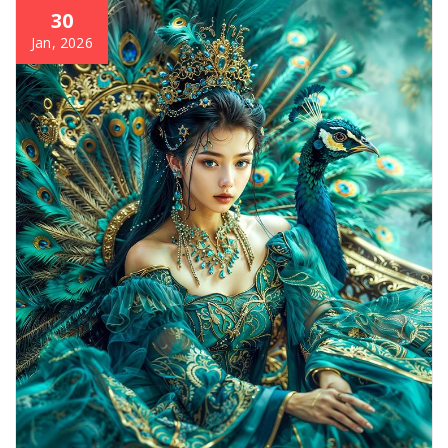
30
Jan, 2026