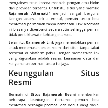
mengakses situs karena masalah jaringan atau blokir
dari provider tertentu. Untuk itu, situs yang memiliki
Rajamerak Alternatif
menjadi sangat berguna.
Dengan adanya link alternatif, pemain tetap bisa
menikmati permainan tanpa hambatan. Link alternatif
ini biasanya diperbarui secara rutin sehingga pemain
tidak perlu khawatir kehilangan akses.
Selain itu,
Rajamerak Link
juga memudahkan pemain
untuk menemukan akses resmi dari situs tanpa takut
tersesat di platform palsu. Dengan memastikan link
yang digunakan adalah resmi, keamanan data dan
kenyamanan bermain tetap terjaga.
Keunggulan Situs
Resmi
Bermain di
Situs Rajamerak Resmi
memberikan
beberapa keuntungan. Pertama, pemain bisa
menikmati berbagai promosi dan bonus yang sahih.