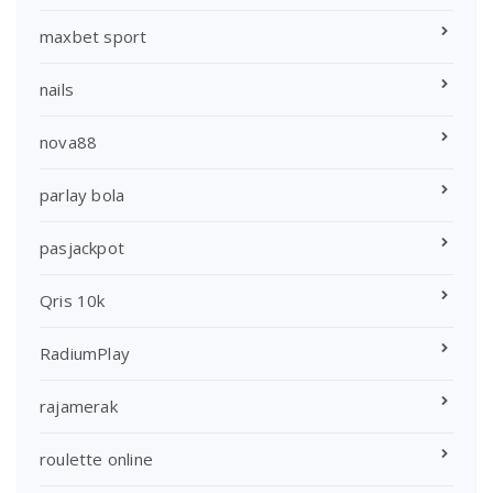
maxbet sport
nails
nova88
parlay bola
pasjackpot
Qris 10k
RadiumPlay
rajamerak
roulette online