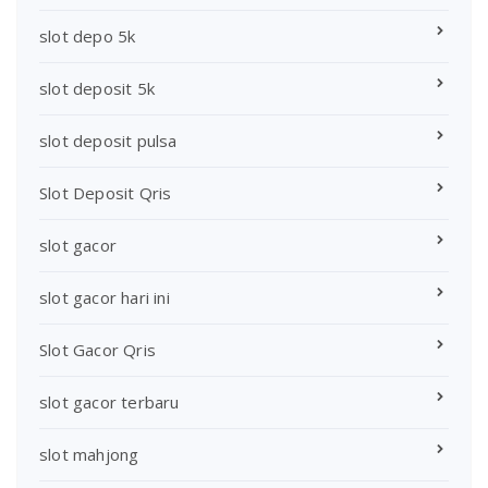
slot depo 5k
slot deposit 5k
slot deposit pulsa
Slot Deposit Qris
slot gacor
slot gacor hari ini
Slot Gacor Qris
slot gacor terbaru
slot mahjong