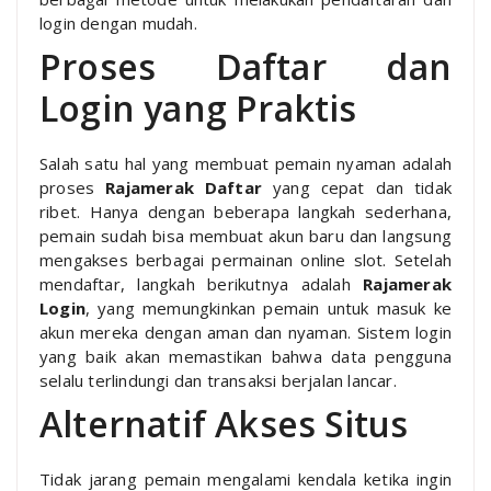
login dengan mudah.
Proses Daftar dan
Login yang Praktis
Salah satu hal yang membuat pemain nyaman adalah
proses
Rajamerak Daftar
yang cepat dan tidak
ribet. Hanya dengan beberapa langkah sederhana,
pemain sudah bisa membuat akun baru dan langsung
mengakses berbagai permainan online slot. Setelah
mendaftar, langkah berikutnya adalah
Rajamerak
Login
, yang memungkinkan pemain untuk masuk ke
akun mereka dengan aman dan nyaman. Sistem login
yang baik akan memastikan bahwa data pengguna
selalu terlindungi dan transaksi berjalan lancar.
Alternatif Akses Situs
Tidak jarang pemain mengalami kendala ketika ingin