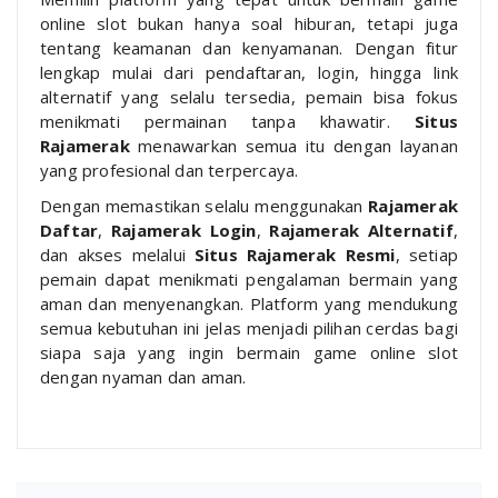
online slot bukan hanya soal hiburan, tetapi juga
tentang keamanan dan kenyamanan. Dengan fitur
lengkap mulai dari pendaftaran, login, hingga link
alternatif yang selalu tersedia, pemain bisa fokus
menikmati permainan tanpa khawatir.
Situs
Rajamerak
menawarkan semua itu dengan layanan
yang profesional dan terpercaya.
Dengan memastikan selalu menggunakan
Rajamerak
Daftar
,
Rajamerak Login
,
Rajamerak Alternatif
,
dan akses melalui
Situs Rajamerak Resmi
, setiap
pemain dapat menikmati pengalaman bermain yang
aman dan menyenangkan. Platform yang mendukung
semua kebutuhan ini jelas menjadi pilihan cerdas bagi
siapa saja yang ingin bermain game online slot
dengan nyaman dan aman.