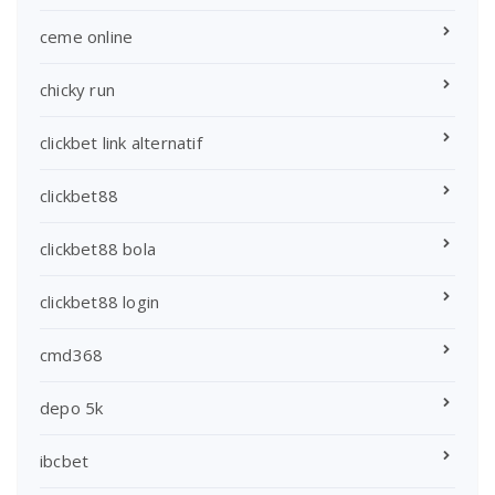
ceme online
chicky run
clickbet link alternatif
clickbet88
clickbet88 bola
clickbet88 login
cmd368
depo 5k
ibcbet