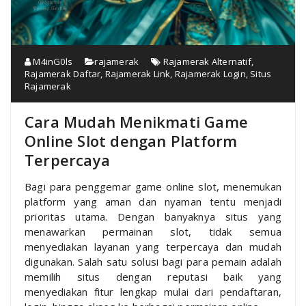
M4inG0ls
rajamerak
Rajamerak Alternatif
,
Rajamerak Daftar
,
Rajamerak Link
,
Rajamerak Login
,
Situs
Rajamerak
Cara Mudah Menikmati Game
Online Slot dengan Platform
Terpercaya
Bagi para penggemar game online slot, menemukan
platform yang aman dan nyaman tentu menjadi
prioritas utama. Dengan banyaknya situs yang
menawarkan permainan slot, tidak semua
menyediakan layanan yang terpercaya dan mudah
digunakan. Salah satu solusi bagi para pemain adalah
memilih situs dengan reputasi baik yang
menyediakan fitur lengkap mulai dari pendaftaran,