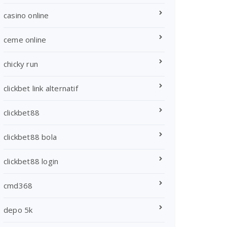
casino online
ceme online
chicky run
clickbet link alternatif
clickbet88
clickbet88 bola
clickbet88 login
cmd368
depo 5k