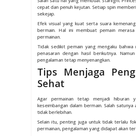
Salah satu hal yang membuat Starlight Prince
cepat dan penuh kejutan. Setiap spin memberi
sekejap.
Efek visual yang kuat serta suara kemenan
bermain. Hal ini membuat pemain merasa l
permainan.
Tidak sedikit pemain yang mengaku bahwa m
penasaran dengan hasil berikutnya. Namun j
pengalaman tetap menyenangkan.
Tips Menjaga Pen
Sehat
Agar permainan tetap menjadi hiburan y
keseimbangan dalam bermain. Salah satunya
tidak berlebihan.
Selain itu, penting juga untuk tidak terlalu 
permainan, pengalaman yang didapat akan tera