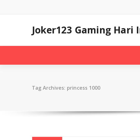
Skip
to
content
Joker123 Gaming Hari
Tag Archives: princess 1000