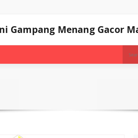
 Ini Gampang Menang Gacor M
Search
for: