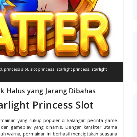
0
,
princess slot
,
slot princess
,
starlight princess
,
starlight
rik Halus yang Jarang Dibahas
ight Princess Slot
ermainan yang cukup populer di kalangan pecinta game
k dan gameplay yang dinamis. Dengan karakter utama
enuh warna, permainan ini berhasil menciptakan suasana