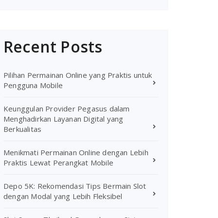
Recent Posts
Pilihan Permainan Online yang Praktis untuk
Pengguna Mobile
Keunggulan Provider Pegasus dalam
Menghadirkan Layanan Digital yang
Berkualitas
Menikmati Permainan Online dengan Lebih
Praktis Lewat Perangkat Mobile
Depo 5K: Rekomendasi Tips Bermain Slot
dengan Modal yang Lebih Fleksibel