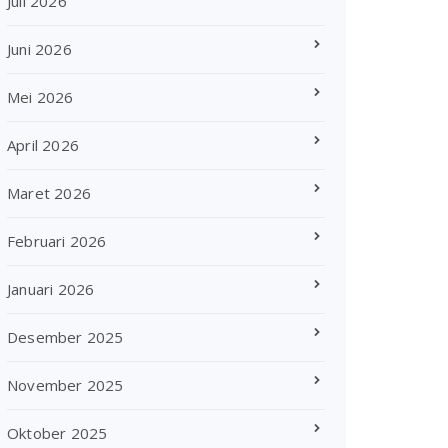
Juli 2026
Juni 2026
Mei 2026
April 2026
Maret 2026
Februari 2026
Januari 2026
Desember 2025
November 2025
Oktober 2025