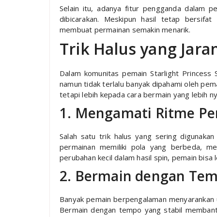
Selain itu, adanya fitur pengganda dalam p
dibicarakan. Meskipun hasil tetap bersifa
membuat permainan semakin menarik.
Trik Halus yang Jar
Dalam komunitas pemain Starlight Princess S
namun tidak terlalu banyak dipahami oleh pem
tetapi lebih kepada cara bermain yang lebih n
1. Mengamati Ritme P
Salah satu trik halus yang sering digunaka
permainan memiliki pola yang berbeda, me
perubahan kecil dalam hasil spin, pemain bisa
2. Bermain dengan Tem
Banyak pemain berpengalaman menyarankan unt
Bermain dengan tempo yang stabil membantu