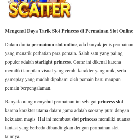
Mengenal Daya Tarik Slot Princess di Permainan Slot Online
permainan slot online
Dalam dunia
, ada banyak jenis permainan
yang menarik perhatian para pemain. Salah satu yang paling
starlight princess
populer adalah
. Game ini dikenal karena
memiliki tampilan visual yang cerah, karakter yang unik, serta
gameplay yang mudah dipahami oleh pemain baru maupun
pemain berpengalaman.
princess slot
Banyak orang menyebut permainan ini sebagai
karena karakter utama dalam game adalah seorang putri dengan
slot princess
kekuatan magis. Hal ini membuat
memiliki nuansa
fantasi yang berbeda dibandingkan dengan permainan slot
lainnya.