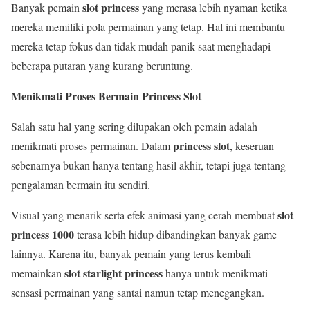
slot princess
Banyak pemain
yang merasa lebih nyaman ketika
mereka memiliki pola permainan yang tetap. Hal ini membantu
mereka tetap fokus dan tidak mudah panik saat menghadapi
beberapa putaran yang kurang beruntung.
Menikmati Proses Bermain Princess Slot
Salah satu hal yang sering dilupakan oleh pemain adalah
princess slot
menikmati proses permainan. Dalam
, keseruan
sebenarnya bukan hanya tentang hasil akhir, tetapi juga tentang
pengalaman bermain itu sendiri.
slot
Visual yang menarik serta efek animasi yang cerah membuat
princess 1000
terasa lebih hidup dibandingkan banyak game
lainnya. Karena itu, banyak pemain yang terus kembali
slot starlight princess
memainkan
hanya untuk menikmati
sensasi permainan yang santai namun tetap menegangkan.