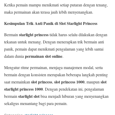
Ketika pemain mampu menikmati setiap putaran dengan tenang,
maka permainan akan terasa jauh lebih menyenangkan.
Kesimpulan Trik Anti Panik di Slot Starlight Princess
starlight princess
Bermain
tidak harus selalu dilakukan dengan
tekanan untuk menang. Dengan menerapkan trik bermain anti
panik, pemain dapat menikmati pengalaman yang lebih santai
permainan slot online
dalam dunia
.
Mengatur ritme permainan, menjaga manajemen modal, serta
bermain dengan konsisten merupakan beberapa langkah penting
slot princess
slot princess 1000
slot
saat memainkan
,
, maupun
starlight princess 1000
. Dengan pendekatan ini, pengalaman
starlight slot
bermain
bisa menjadi hiburan yang menyenangkan
sekaligus menantang bagi para pemain.