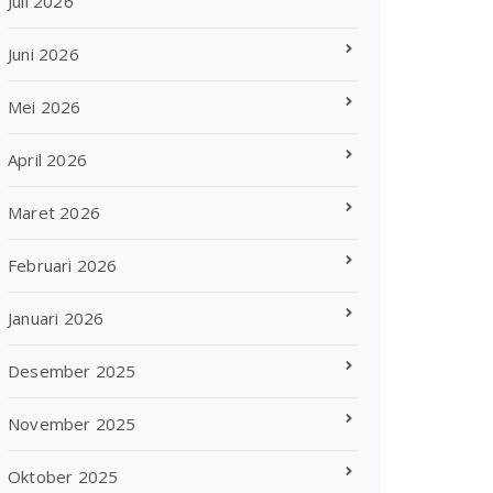
Juli 2026
Juni 2026
Mei 2026
April 2026
Maret 2026
Februari 2026
Januari 2026
Desember 2025
November 2025
Oktober 2025