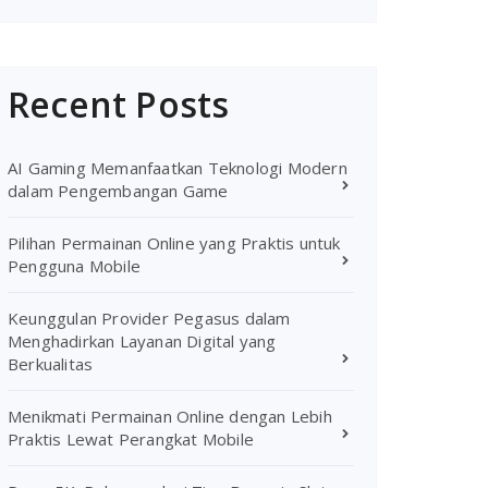
Recent Posts
AI Gaming Memanfaatkan Teknologi Modern
dalam Pengembangan Game
Pilihan Permainan Online yang Praktis untuk
Pengguna Mobile
Keunggulan Provider Pegasus dalam
Menghadirkan Layanan Digital yang
Berkualitas
Menikmati Permainan Online dengan Lebih
Praktis Lewat Perangkat Mobile