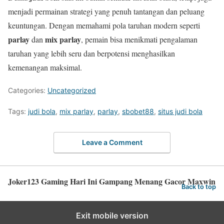
menjadi permainan strategi yang penuh tantangan dan peluang
keuntungan. Dengan memahami pola taruhan modern seperti
parlay
mix parlay
dan
, pemain bisa menikmati pengalaman
taruhan yang lebih seru dan berpotensi menghasilkan
kemenangan maksimal.
Categories:
Uncategorized
Tags:
judi bola
,
mix parlay
,
parlay
,
sbobet88
,
situs judi bola
Leave a Comment
Joker123 Gaming Hari Ini Gampang Menang Gacor Maxwin
Back to top
Exit mobile version