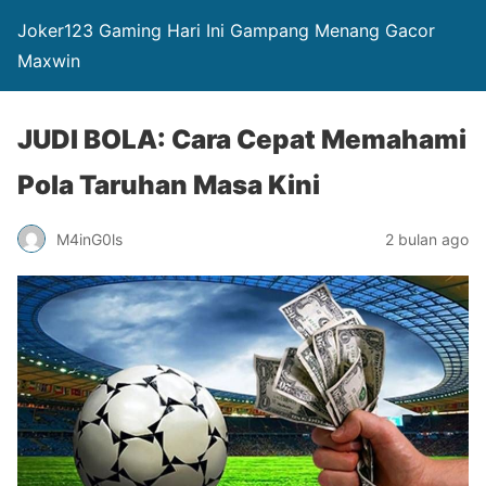
Joker123 Gaming Hari Ini Gampang Menang Gacor
Maxwin
JUDI BOLA: Cara Cepat Memahami
Pola Taruhan Masa Kini
M4inG0ls
2 bulan ago