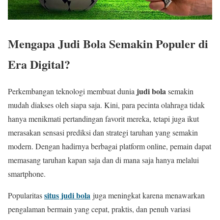
Mengapa Judi Bola Semakin Populer di
Era Digital?
judi bola
Perkembangan teknologi membuat dunia
semakin
mudah diakses oleh siapa saja. Kini, para pecinta olahraga tidak
hanya menikmati pertandingan favorit mereka, tetapi juga ikut
merasakan sensasi prediksi dan strategi taruhan yang semakin
modern. Dengan hadirnya berbagai platform online, pemain dapat
memasang taruhan kapan saja dan di mana saja hanya melalui
smartphone.
situs judi bola
Popularitas
juga meningkat karena menawarkan
pengalaman bermain yang cepat, praktis, dan penuh variasi