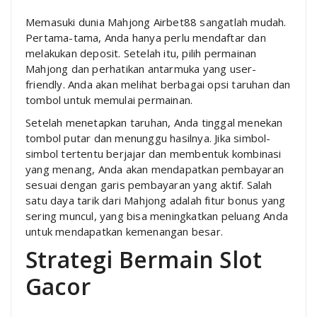
Memasuki dunia Mahjong Airbet88 sangatlah mudah.
Pertama-tama, Anda hanya perlu mendaftar dan
melakukan deposit. Setelah itu, pilih permainan
Mahjong dan perhatikan antarmuka yang user-
friendly. Anda akan melihat berbagai opsi taruhan dan
tombol untuk memulai permainan.
Setelah menetapkan taruhan, Anda tinggal menekan
tombol putar dan menunggu hasilnya. Jika simbol-
simbol tertentu berjajar dan membentuk kombinasi
yang menang, Anda akan mendapatkan pembayaran
sesuai dengan garis pembayaran yang aktif. Salah
satu daya tarik dari Mahjong adalah fitur bonus yang
sering muncul, yang bisa meningkatkan peluang Anda
untuk mendapatkan kemenangan besar.
Strategi Bermain Slot
Gacor