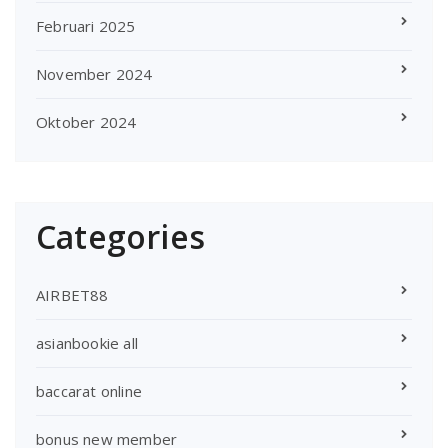
Februari 2025
November 2024
Oktober 2024
Categories
AIRBET88
asianbookie all
baccarat online
bonus new member