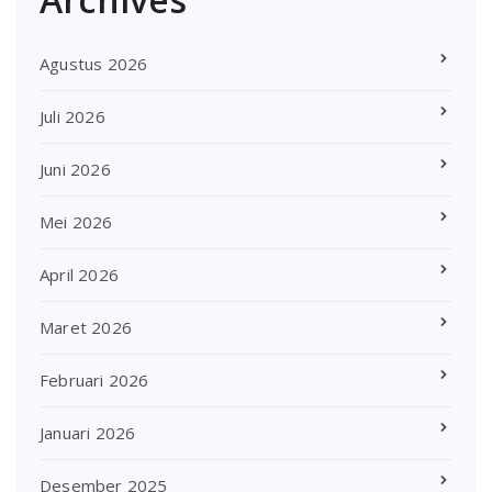
Agustus 2026
Juli 2026
Juni 2026
Mei 2026
April 2026
Maret 2026
Februari 2026
Januari 2026
Desember 2025