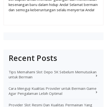
kesenangan baru dalam hidup Anda! Selamat bermain
dan semoga keberuntungan selalu menyertai Anda!
Recent Posts
Tips Memahami Slot Depo 5K Sebelum Memutuskan
untuk Bermain
Cara Menguji Kualitas Provider untuk Bermain Game
Agar Pengalaman Lebih Optimal
Provider Slot Resmi Dan Kualitas Permainan Yang