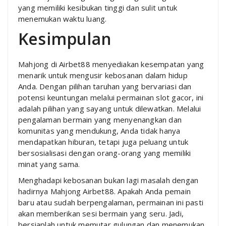
yang memiliki kesibukan tinggi dan sulit untuk
menemukan waktu luang.
Kesimpulan
Mahjong di Airbet88 menyediakan kesempatan yang
menarik untuk mengusir kebosanan dalam hidup
Anda. Dengan pilihan taruhan yang bervariasi dan
potensi keuntungan melalui permainan slot gacor, ini
adalah pilihan yang sayang untuk dilewatkan. Melalui
pengalaman bermain yang menyenangkan dan
komunitas yang mendukung, Anda tidak hanya
mendapatkan hiburan, tetapi juga peluang untuk
bersosialisasi dengan orang-orang yang memiliki
minat yang sama.
Menghadapi kebosanan bukan lagi masalah dengan
hadirnya Mahjong Airbet88. Apakah Anda pemain
baru atau sudah berpengalaman, permainan ini pasti
akan memberikan sesi bermain yang seru. Jadi,
bersiaplah untuk memutar gulungan dan menemukan