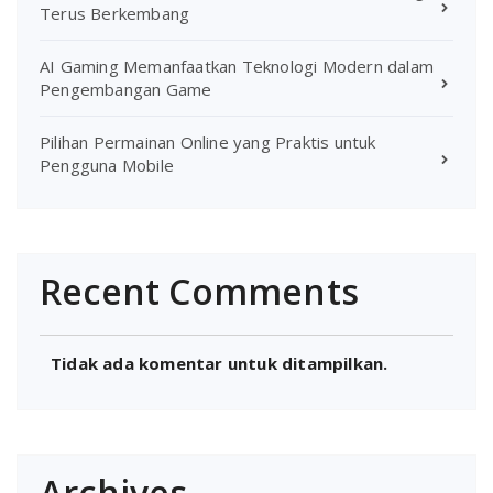
Terus Berkembang
AI Gaming Memanfaatkan Teknologi Modern dalam
Pengembangan Game
Pilihan Permainan Online yang Praktis untuk
Pengguna Mobile
Recent Comments
Tidak ada komentar untuk ditampilkan.
Archives