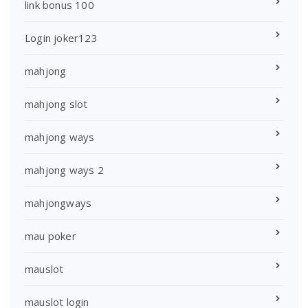
link bonus 100
Login joker123
mahjong
mahjong slot
mahjong ways
mahjong ways 2
mahjongways
mau poker
mauslot
mauslot login