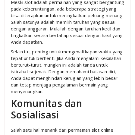
Meski slot adalah permainan yang sangat bergantung
pada keberuntungan, ada beberapa strategi yang
bisa diterapkan untuk meningkatkan peluang menang.
Salah satunya adalah memilih taruhan yang sesuai
dengan anggaran. Mulailah dengan taruhan kecil dan
tingkatkan secara bertahap sesuai dengan hasil yang
Anda dapatkan.
Selain itu, penting untuk mengenali kapan waktu yang
tepat untuk berhenti. Jika Anda mengalami kekalahan
berturut-turut, mungkin ini adalah tanda untuk
istirahat sejenak. Dengan memahami batasan diri,
Anda dapat menghindari kerugian yang lebih besar
dan tetap menjaga pengalaman bermain yang
menyenangkan.
Komunitas dan
Sosialisasi
Salah satu hal menarik dari permainan slot online