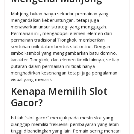
Mahjong bukan hanya sekadar permainan yang
mengandalkan keberuntungan, tetapi juga
menawarkan unsur strategi yang menggugah.
Permainan ini , mengadopsi elemen-elemen dari
permainan tradisional Tiongkok, memberikan
sentuhan unik dalam bentuk slot online. Dengan
simbol-simbol yang menggambarkan batu domino,
karakter Tiongkok, dan elemen ikonik lainnya, setiap
putaran dalam permainan ini tidak hanya
menghadirkan kesenangan tetapi juga pengalaman
visual yang menarik.
Kenapa Memilih Slot
Gacor?
Istilah “slot gacor” merujuk pada mesin slot yang
dianggap memiliki frekuensi pembayaran yang lebih
tinggi dibandingkan yang lain. Pemain sering mencari