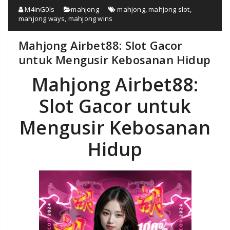
M4inG0ls
mahjong
mahjong
,
mahjong slot
,
mahjong ways
,
mahjong wins
Mahjong Airbet88: Slot Gacor
untuk Mengusir Kebosanan Hidup
Mahjong Airbet88:
Slot Gacor untuk
Mengusir Kebosanan
Hidup