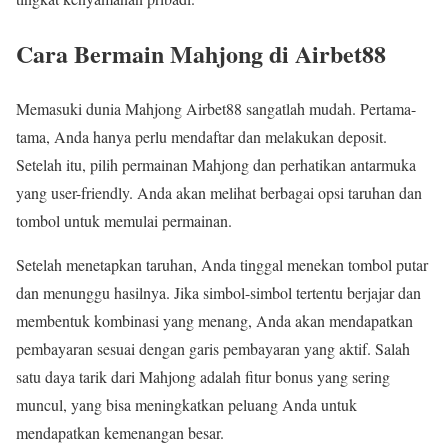
Cara Bermain Mahjong di Airbet88
Memasuki dunia Mahjong Airbet88 sangatlah mudah. Pertama-
tama, Anda hanya perlu mendaftar dan melakukan deposit.
Setelah itu, pilih permainan Mahjong dan perhatikan antarmuka
yang user-friendly. Anda akan melihat berbagai opsi taruhan dan
tombol untuk memulai permainan.
Setelah menetapkan taruhan, Anda tinggal menekan tombol putar
dan menunggu hasilnya. Jika simbol-simbol tertentu berjajar dan
membentuk kombinasi yang menang, Anda akan mendapatkan
pembayaran sesuai dengan garis pembayaran yang aktif. Salah
satu daya tarik dari Mahjong adalah fitur bonus yang sering
muncul, yang bisa meningkatkan peluang Anda untuk
mendapatkan kemenangan besar.