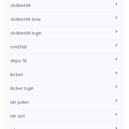
clickbet88
clickbet88 bola
clickbet88 login
cmd368
depo 5k
ibcbet
ibcbet login
idn poker
idn slot