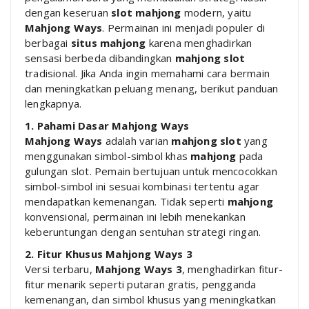
dengan keseruan
slot mahjong
modern, yaitu
Mahjong Ways
. Permainan ini menjadi populer di
berbagai
situs mahjong
karena menghadirkan
sensasi berbeda dibandingkan
mahjong slot
tradisional. Jika Anda ingin memahami cara bermain
dan meningkatkan peluang menang, berikut panduan
lengkapnya.
1. Pahami Dasar Mahjong Ways
Mahjong Ways
adalah varian
mahjong slot
yang
menggunakan simbol-simbol khas
mahjong
pada
gulungan slot. Pemain bertujuan untuk mencocokkan
simbol-simbol ini sesuai kombinasi tertentu agar
mendapatkan kemenangan. Tidak seperti
mahjong
konvensional, permainan ini lebih menekankan
keberuntungan dengan sentuhan strategi ringan.
2. Fitur Khusus Mahjong Ways 3
Versi terbaru,
Mahjong Ways 3
, menghadirkan fitur-
fitur menarik seperti putaran gratis, pengganda
kemenangan, dan simbol khusus yang meningkatkan