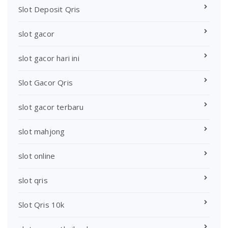
Slot Deposit Qris
slot gacor
slot gacor hari ini
Slot Gacor Qris
slot gacor terbaru
slot mahjong
slot online
slot qris
Slot Qris 10k