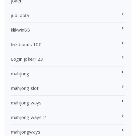
joker
judi bola
klikwin88
link bonus 100
Login joker123
mahjong
mahjong slot
mahjong ways
mahjong ways 2
mahjongways