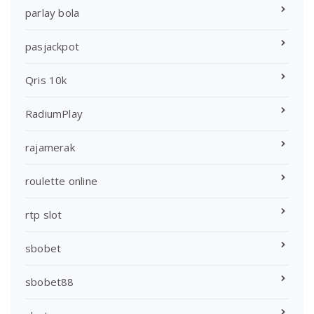
parlay bola
pasjackpot
Qris 10k
RadiumPlay
rajamerak
roulette online
rtp slot
sbobet
sbobet88