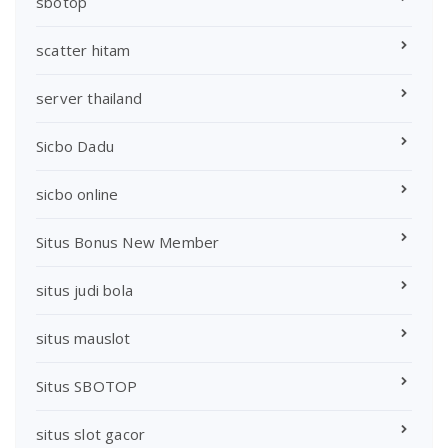
sbotop
scatter hitam
server thailand
Sicbo Dadu
sicbo online
Situs Bonus New Member
situs judi bola
situs mauslot
Situs SBOTOP
situs slot gacor