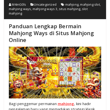
M4inG0ls
Uncategorized
mahjong
,
mahjong slot
,
mahjong ways
,
mahjong ways 3
,
situs mahjong
,
slot
mahjong
Panduan Lengkap Bermain
Mahjong Ways di Situs Mahjong
Online
Bagi penggemar permainan
mahjong
, kini hadir
pengalaman baru yang memadukan strategi klasik