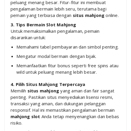
peluang menang besar. Fitur-fitur ini membuat
pengalaman bermain lebih seru, terutama bagi
pemain yang terbiasa dengan
situs mahjong
online.
3. Tips Bermain Slot Mahjong
Untuk memaksimalkan pengalaman, pemain
disarankan untuk:
Memahami tabel pembayaran dan simbol penting.
Mengatur modal bermain dengan bijak.
Memanfaatkan fitur bonus seperti free spins atau
wild untuk peluang menang lebih besar.
4. Pilih Situs Mahjong Terpercaya
Memilih
situs mahjong
yang aman dan fair sangat
penting. Pastikan situs menyediakan lisensi resmi,
transaksi yang aman, dan dukungan pelanggan
responsif. Hal ini memastikan pengalaman bermain
mahjong slot
Anda tetap menyenangkan dan bebas
risiko.