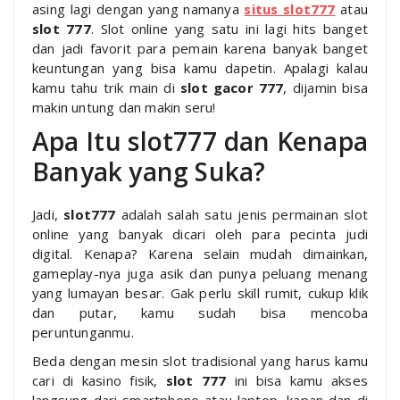
asing lagi dengan yang namanya
situs slot777
atau
slot 777
. Slot online yang satu ini lagi hits banget
dan jadi favorit para pemain karena banyak banget
keuntungan yang bisa kamu dapetin. Apalagi kalau
kamu tahu trik main di
slot gacor 777
, dijamin bisa
makin untung dan makin seru!
Apa Itu slot777 dan Kenapa
Banyak yang Suka?
Jadi,
slot777
adalah salah satu jenis permainan slot
online yang banyak dicari oleh para pecinta judi
digital. Kenapa? Karena selain mudah dimainkan,
gameplay-nya juga asik dan punya peluang menang
yang lumayan besar. Gak perlu skill rumit, cukup klik
dan putar, kamu sudah bisa mencoba
peruntunganmu.
Beda dengan mesin slot tradisional yang harus kamu
cari di kasino fisik,
slot 777
ini bisa kamu akses