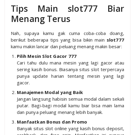
Tips Main slot777 Biar
Menang Terus
Nah, supaya kamu gak cuma coba-coba doang,
berikut beberapa tips yang bisa bikin main
slot777
kamu makin lancar dan peluang menang makin besar:
Pilih Mesin Slot Gacor 777
Cari tahu dulu mana mesin yang lagi gacor atau
sering kasih bonus. Biasanya situs slot terpercaya
punya update harian tentang mesin yang lagi
gacor.
Manajemen Modal yang Baik
Jangan langsung habisin semua modal dalam sekali
putar. Bagi-bagi modal kamu biar bisa main lama
dan punya peluang menang lebih banyak.
Manfaatkan Bonus dan Promo
Banyak situs slot online yang kasih bonus deposit,