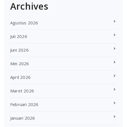
Archives
Agustus 2026
Juli 2026
Juni 2026
Mei 2026
April 2026
Maret 2026
Februari 2026
Januari 2026