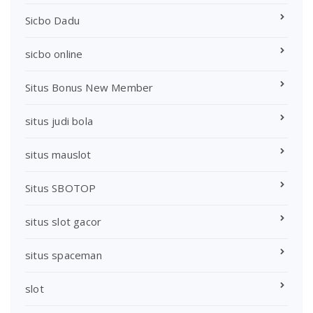
Sicbo Dadu
sicbo online
Situs Bonus New Member
situs judi bola
situs mauslot
Situs SBOTOP
situs slot gacor
situs spaceman
slot