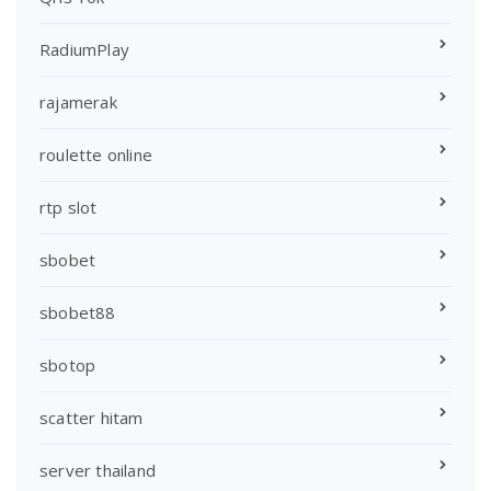
RadiumPlay
rajamerak
roulette online
rtp slot
sbobet
sbobet88
sbotop
scatter hitam
server thailand