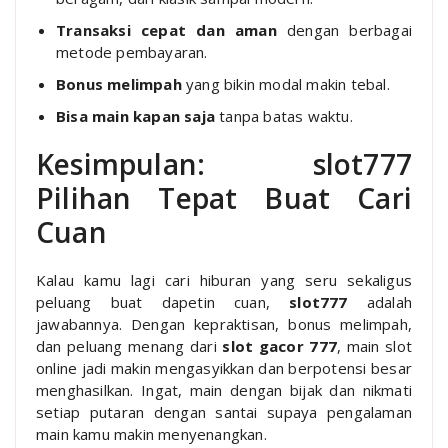
Transaksi cepat dan aman
dengan berbagai
metode pembayaran.
Bonus melimpah
yang bikin modal makin tebal.
Bisa main kapan saja
tanpa batas waktu.
Kesimpulan: slot777
Pilihan Tepat Buat Cari
Cuan
Kalau kamu lagi cari hiburan yang seru sekaligus
peluang buat dapetin cuan,
slot777
adalah
jawabannya. Dengan kepraktisan, bonus melimpah,
dan peluang menang dari
slot gacor 777
, main slot
online jadi makin mengasyikkan dan berpotensi besar
menghasilkan. Ingat, main dengan bijak dan nikmati
setiap putaran dengan santai supaya pengalaman
main kamu makin menyenangkan.