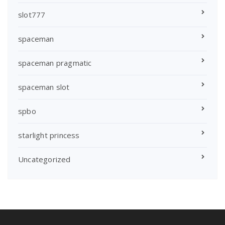
slot777
spaceman
spaceman pragmatic
spaceman slot
spbo
starlight princess
Uncategorized