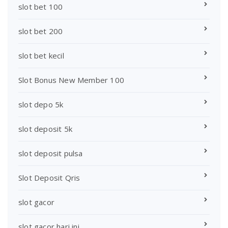
slot bet 100
slot bet 200
slot bet kecil
Slot Bonus New Member 100
slot depo 5k
slot deposit 5k
slot deposit pulsa
Slot Deposit Qris
slot gacor
slot gacor hari ini