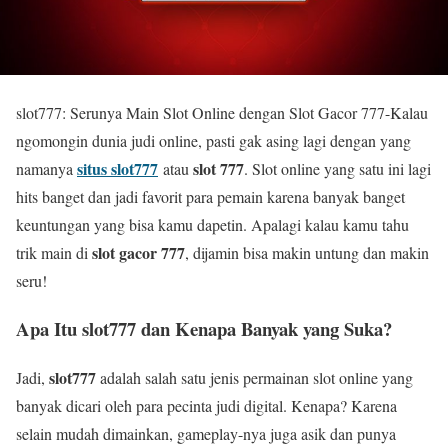
slot777: Serunya Main Slot Online dengan Slot Gacor 777-Kalau
ngomongin dunia judi online, pasti gak asing lagi dengan yang
situs slot777
slot 777
namanya
atau
. Slot online yang satu ini lagi
hits banget dan jadi favorit para pemain karena banyak banget
keuntungan yang bisa kamu dapetin. Apalagi kalau kamu tahu
slot gacor 777
trik main di
, dijamin bisa makin untung dan makin
seru!
Apa Itu slot777 dan Kenapa Banyak yang Suka?
slot777
Jadi,
adalah salah satu jenis permainan slot online yang
banyak dicari oleh para pecinta judi digital. Kenapa? Karena
selain mudah dimainkan, gameplay-nya juga asik dan punya