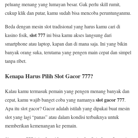
peluang menang yang lumayan besar. Gak perlu skill rumit,
cukup klik dan putar, kamu sudah bisa mencoba peruntunganmu.
Beda dengan mesin slot tradisional yang harus kamu cari di
slot 777
kasino fisik,
ini bisa kamu akses langsung dari
smartphone atau laptop, kapan dan di mana saja. Ini yang bikin
banyak orang suka, terutama yang pengen main cepat dan simpel
tanpa ribet.
Kenapa Harus Pilih Slot Gacor 777?
Kalau kamu termasuk pemain yang pengen menang banyak dan
slot gacor 777
cepat, kamu wajib banget coba yang namanya
.
Apa itu slot gacor? Gacor adalah istilah yang dipakai buat mesin
slot yang lagi “panas” atau dalam kondisi terbaiknya untuk
memberikan kemenangan ke pemain.