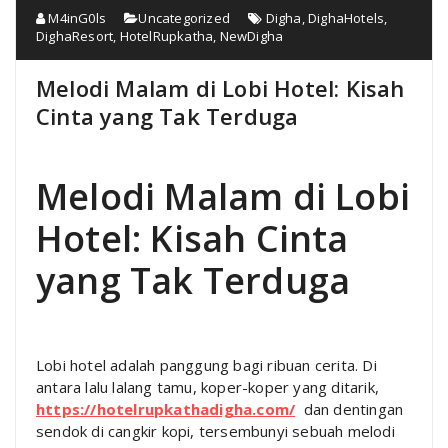
M4inG0ls
Uncategorized
Digha
,
DighaHotels
,
DighaResort
,
HotelRupkatha
,
NewDigha
Melodi Malam di Lobi Hotel: Kisah
Cinta yang Tak Terduga
Melodi Malam di Lobi
Hotel: Kisah Cinta
yang Tak Terduga
Lobi hotel adalah panggung bagi ribuan cerita. Di
antara lalu lalang tamu, koper-koper yang ditarik,
https://hotelrupkathadigha.com/
dan dentingan
sendok di cangkir kopi, tersembunyi sebuah melodi