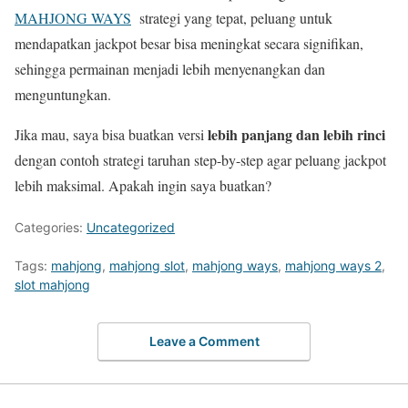
MAHJONG WAYS
strategi yang tepat, peluang untuk
mendapatkan jackpot besar bisa meningkat secara signifikan,
sehingga permainan menjadi lebih menyenangkan dan
menguntungkan.
lebih panjang dan lebih rinci
Jika mau, saya bisa buatkan versi
dengan contoh strategi taruhan step-by-step agar peluang jackpot
lebih maksimal. Apakah ingin saya buatkan?
Categories:
Uncategorized
Tags:
mahjong
,
mahjong slot
,
mahjong ways
,
mahjong ways 2
,
slot mahjong
Leave a Comment