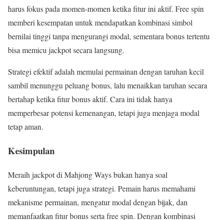
harus fokus pada momen-momen ketika fitur ini aktif. Free spin
memberi kesempatan untuk mendapatkan kombinasi simbol
bernilai tinggi tanpa mengurangi modal, sementara bonus tertentu
bisa memicu jackpot secara langsung.
Strategi efektif adalah memulai permainan dengan taruhan kecil
sambil menunggu peluang bonus, lalu menaikkan taruhan secara
bertahap ketika fitur bonus aktif. Cara ini tidak hanya
memperbesar potensi kemenangan, tetapi juga menjaga modal
tetap aman.
Kesimpulan
Meraih jackpot di Mahjong Ways bukan hanya soal
keberuntungan, tetapi juga strategi. Pemain harus memahami
mekanisme permainan, mengatur modal dengan bijak, dan
memanfaatkan fitur bonus serta free spin. Dengan kombinasi