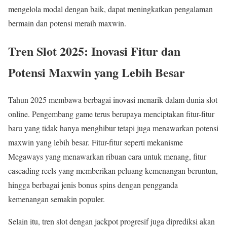
mengelola modal dengan baik, dapat meningkatkan pengalaman
bermain dan potensi meraih maxwin.
Tren Slot 2025: Inovasi Fitur dan
Potensi Maxwin yang Lebih Besar
Tahun 2025 membawa berbagai inovasi menarik dalam dunia slot
online. Pengembang game terus berupaya menciptakan fitur-fitur
baru yang tidak hanya menghibur tetapi juga menawarkan potensi
maxwin yang lebih besar. Fitur-fitur seperti mekanisme
Megaways yang menawarkan ribuan cara untuk menang, fitur
cascading reels yang memberikan peluang kemenangan beruntun,
hingga berbagai jenis bonus spins dengan pengganda
kemenangan semakin populer.
Selain itu, tren slot dengan jackpot progresif juga diprediksi akan