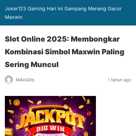
Joker123 Gaming Hari Ini Gampang Menang Gacor
Maxwin
Slot Online 2025: Membongkar
Kombinasi Simbol Maxwin Paling
Sering Muncul
M4inG0ls
1 tahun ago