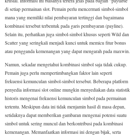
krusial. Informasi ini biasanya tertera jelas pada bagian “paytable”
di setiap permainan slot. Pemain perlu mencermati simbol-simbol
mana yang memiliki nilai pembayaran tertinggi dan bagaimana
kombinasi tersebut terbentuk pada garis pembayaran (payline).
Selain itu, perhatikan juga simbol-simbol khusus seperti Wild dan
Scatter yang seringkali menjadi kunci untuk memicu fitur bonus
atau pengganda kemenangan yang dapat mengarah pada maxwin.
Namun, sekadar mengetahui kombinasi simbol saja tidak cukup.
Pemain juga perlu mempertimbangkan faktor lain seperti
frekuensi kemunculan simbol-simbol tersebut. Beberapa platform
penyedia informasi slot online mungkin menyediakan data statistik
historis mengenai frekuensi kemunculan simbol pada permainan
tertentu. Meskipun data ini tidak menjamin hasil di masa depan,
setidaknya dapat memberikan gambaran mengenai potensi suatu
simbol untuk sering muncul dan berkontribusi pada kombinasi
kemenangan. Memanfaatkan informasi ini dengan bijak, serta